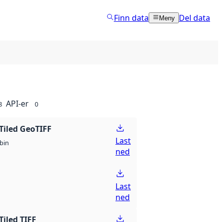
Finn data
Del data
Meny
API-er
8
0
Tiled GeoTIFF
Last
bin
ned
Last
ned
Tiled TIFF