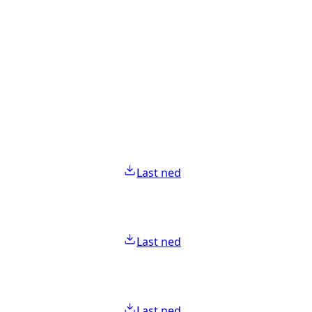
Last ned
Last ned
Last ned