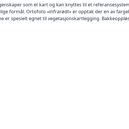
skaper som et kart og kan knyttes til et referansesystem. 
llige formål. Ortofoto «infrarødt» er opptak der en av farg
 er spesielt egnet til vegetasjonskartlegging. Bakkeoppløsn