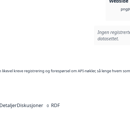
Webside
p
png
Ingen registrert
datasettet.
kan likevel kreve registrering og forespørsel om API-nøkler, så lenge hvem som
Detaljer
Diskusjoner
RDF
0