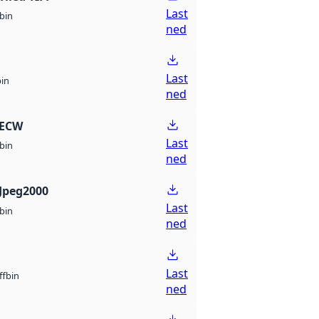
Last
bin
ned
Last
bin
ned
 ECW
Last
bin
ned
Jpeg2000
Last
bin
ned
Last
bin
ff
ned