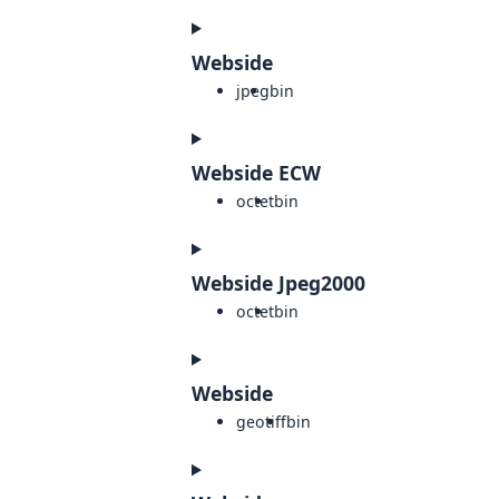
Webside
jpeg
bin
Webside ECW
octet
bin
Webside Jpeg2000
octet
bin
Webside
geotiff
bin