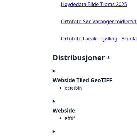
Høydedata Bilde Troms 2025
Ortofoto Sør-Varanger midlertid
Ortofoto Larvik - Tjølling - Brunl
Distribusjoner
8
Webside Tiled GeoTIFF
octet
bin
Webside
tiff
tif