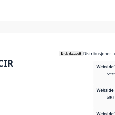
Distribusjoner
Bruk datasett
CIR
Webside 
octet
Webside
tif
tiff
Webside 