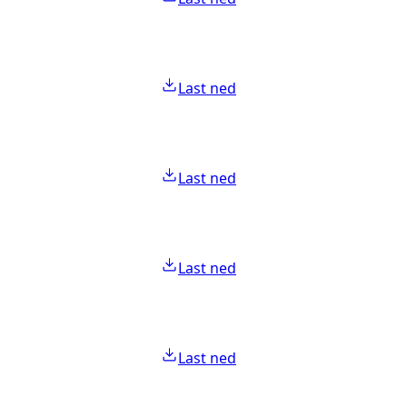
Last ned
Last ned
Last ned
Last ned