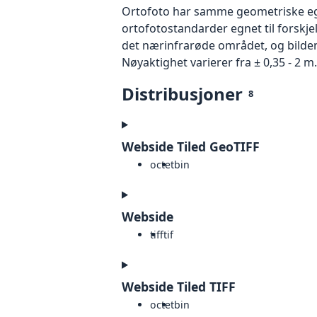
Ortofoto har samme geometriske egen
ortofotostandarder egnet til forskje
det nærinfrarøde området, og bildene
Nøyaktighet varierer fra ± 0,35 - 2 m.
Distribusjoner
8
Webside Tiled GeoTIFF
octet
bin
Webside
tiff
tif
Webside Tiled TIFF
octet
bin