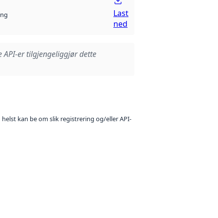
Last
ng
ned
e API-er tilgjengeliggjør dette
 helst kan be om slik registrering og/eller API-