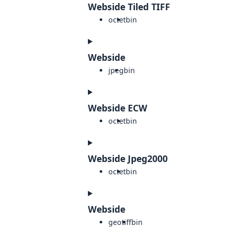
Webside Tiled TIFF
octet
bin
Webside
jpeg
bin
Webside ECW
octet
bin
Webside Jpeg2000
octet
bin
Webside
geotiff
bin