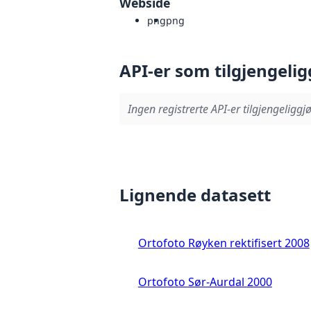
Webside
png
png
API-er som tilgjengelig
Ingen registrerte API-er tilgjengeliggjø
Lignende datasett
Ortofoto Røyken rektifisert 2008
Ortofoto Sør-Aurdal 2000