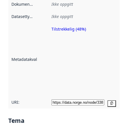
Dokumentasjon
:
Ikke oppgitt
Datasettype
:
Ikke oppgitt
Tilstrekkelig (48%)
Metadatakvalitet
er en indikator
på hvor godt
datasettene er
beskrevet ved
Metadatakvalitet
:
hjelp
avmetadata.
Les mer om
metadatakvalitet
her
URI:
Kopier
Tema