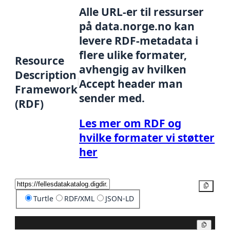
Alle URL-er til ressurser
på data.norge.no kan
levere RDF-metadata i
flere ulike formater,
Resource
avhengig av hvilken
Description
Accept header man
Framework
sender med.
(RDF)
Les mer om RDF og
hvilke formater vi støtter
her
Kopier
Turtle
RDF/XML
JSON-LD
Kopier