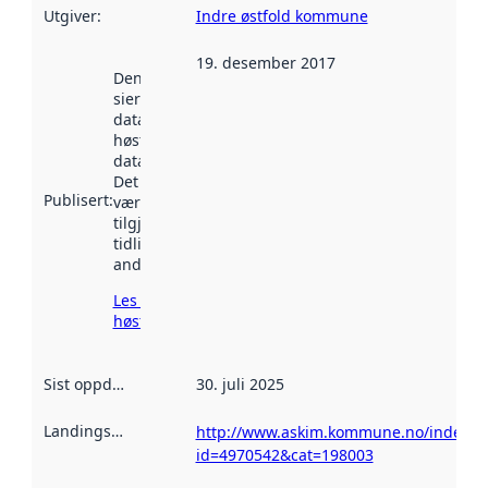
Utgiver
:
Indre østfold kommune
19. desember 2017
Denne datoen
sier når
datasettet ble
høstet av
data.norge.no.
Det kan ha
Publisert
:
vært
tilgjengelig
tidligere
andre steder.
Les mer om
høsting her
Sist oppdatert
:
30. juli 2025
Landingsside
:
http://www.askim.kommune.no/index.p
id=4970542&cat=198003