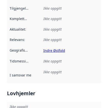
Tilgjengelighet
:
Ikke oppgitt
Kompletthet
:
Ikke oppgitt
Aktualitet
:
Ikke oppgitt
Relevans
:
Ikke oppgitt
Geografisk avgrensning
:
Indre Østfold
Tidsmessig avgrensning
Ikke oppgitt
:
Ikke oppgitt
I samsvar med
:
Referanse til en implementasjonsregel eller a
Lovhjemler
Ikke oppgitt