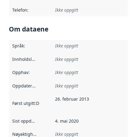
Telefon
:
Ikke oppgitt
Om dataene
Språk
:
Ikke oppgitt
Innholdsleverandører
Ikke oppgitt
:
Opphav
:
Ikke oppgitt
Oppdateringsfrekvens
Ikke oppgitt
:
26. februar 2013
Først utgitt
:
Denne datoen sier når dataene i dette datasettet 
Sist oppdatert
:
4. mai 2020
Nøyaktighet
:
Ikke oppgitt