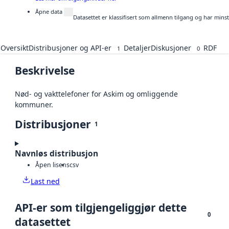
Åpne data
Datasettet er klassifisert som allmenn tilgang og har mins
Oversikt
Distribusjoner og API-er
Detaljer
Diskusjoner
RDF
1
0
Beskrivelse
Nød- og vakttelefoner for Askim og omliggende
kommuner.
Distribusjoner
1
Navnløs distribusjon
Åpen lisens
csv
Last ned
API-er som tilgjengeliggjør dette
0
datasettet