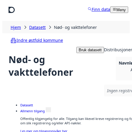
Hopp til hovedinnhold
Finn data
Meny
Hjem
Datasett
Nød- og vakttelefoner
Indre østfold kommune
Distribusjone
Bruk datasett
Nød- og
Navnlø
vakttelefoner
Ingen registre
Datasett
Allmenn tilgang
Offentlig tilgjengelig for alle. Tilgang kan likevel kreve registrering o
om slik registrering og/eller API-nøkler.
Les mer om tilgangsnivåer her