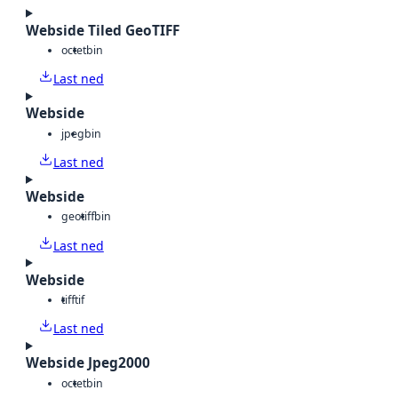
Webside Tiled GeoTIFF
octet
bin
Last ned
Webside
jpeg
bin
Last ned
Webside
geotiff
bin
Last ned
Webside
tiff
tif
Last ned
Webside Jpeg2000
octet
bin