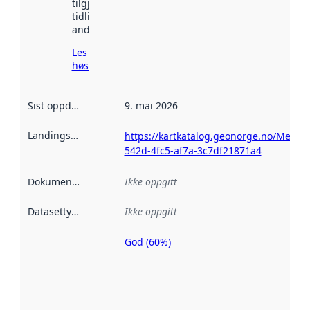
tilgjengelig
tidligere
andre steder.
Les mer om
høsting her
Sist oppdatert
:
9. mai 2026
Landingsside
:
https://kartkatalog.geonorge.no/Metada
542d-4fc5-af7a-3c7df21871a4
Dokumentasjon
:
Ikke oppgitt
Datasettype
:
Ikke oppgitt
God (60%)
Metadatakvalitet
er en indikator
på hvor godt
datasettene er
beskrevet ved