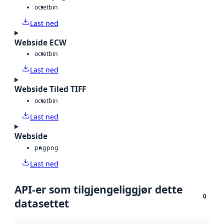
octet
bin
Last ned
Webside ECW
octet
bin
Last ned
Webside Tiled TIFF
octet
bin
Last ned
Webside
png
png
Last ned
API-er som tilgjengeliggjør dette
0
datasettet