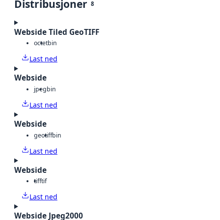
Distribusjoner
8
Webside Tiled GeoTIFF
octet
bin
Last ned
Webside
jpeg
bin
Last ned
Webside
geotiff
bin
Last ned
Webside
tiff
tif
Last ned
Webside Jpeg2000