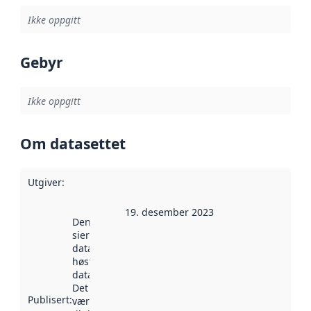
Ikke oppgitt
Gebyr
Ikke oppgitt
Om datasettet
Utgiver
:
19. desember 2023
Denne datoen
sier når
datasettet ble
høstet av
data.norge.no.
Det kan ha
Publisert
:
vært