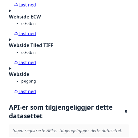
Last ned
Webside ECW
octet
bin
Last ned
Webside Tiled TIFF
octet
bin
Last ned
Webside
png
png
Last ned
API-er som tilgjengeliggjør dette
0
datasettet
Ingen registrerte API-er tilgjengeliggjør dette datasettet.