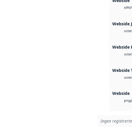
Webside
tif
tiff
Webside 
octet
Webside
octet
Webside T
octet
Webside
png
Ingen registrerte