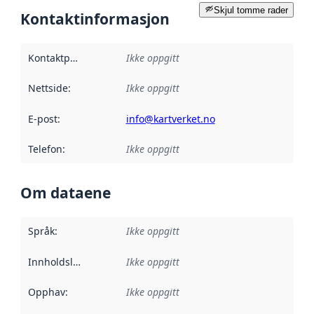
Skjul tomme rader
Kontaktinformasjon
Kontaktpunkt
:
Ikke oppgitt
Nettside
:
Ikke oppgitt
E-post
:
info@kartverket.no
Telefon
:
Ikke oppgitt
Om dataene
Språk
:
Ikke oppgitt
Innholdsleverandører
Ikke oppgitt
:
Opphav
:
Ikke oppgitt