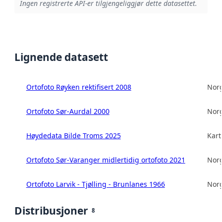
Ingen registrerte API-er tilgjengeliggjør dette datasettet.
Lignende datasett
Ortofoto Røyken rektifisert 2008
Norg
Ortofoto Sør-Aurdal 2000
Norg
Høydedata Bilde Troms 2025
Kart
Ortofoto Sør-Varanger midlertidig ortofoto 2021
Norg
Ortofoto Larvik - Tjølling - Brunlanes 1966
Norg
Distribusjoner
8