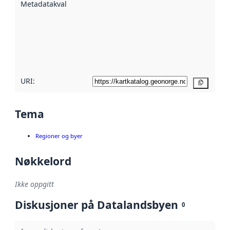
Metadatakvalitet
:
hjelp
avmetadata.
Les mer om
metadatakvalitet
her
URI:
Kopier
Tema
Regioner og byer
Nøkkelord
Ikke oppgitt
Diskusjoner på Datalandsbyen
0