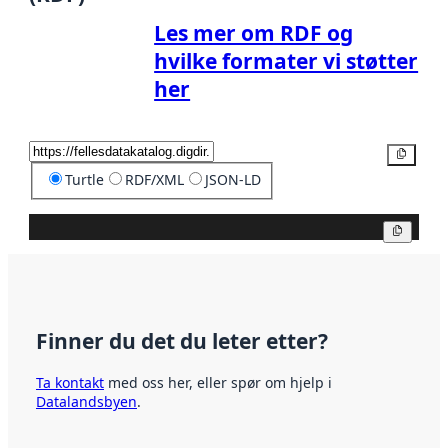
Les mer om RDF og
hvilke formater vi støtter
her
Kopier
Turtle
RDF/XML
JSON-LD
Kopier
Finner du det du leter etter?
Ta kontakt
med oss her, eller spør om hjelp i
Datalandsbyen
.