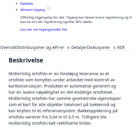
Datasett
Allmenn tilgang
Offentlig tilgjengelig for alle. Tilgang kan likevel kreve registrering o
kan be om slik registrering og/eller API-nøkler.
Les mer om tilgangsnivåer her
Oversikt
Distribusjoner og API-er
Detaljer
Diskusjoner
RDF
8
0
Beskrivelse
Midlertidig ortofoto er en foreløpig leveranse av et
ortofoto som benyttes under arbeidet med kontroll av
kartkonstruksjon. Produktet er automatisk generert og
har en lavere nøyaktighet en det endelige ortofotoet.
Midlertidig ortofoto har samme geometriske egenskaper
som et kart for alle objekter lokalisert på bakkenivå og
kan knyttes til et referansesystem. Bakkeoppløsning på
ortofoto varierer fra 0,04 m til 0,5 m. Tidligere ble
midlertidig ortofoto kalt rektifiserte bilder.