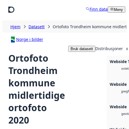
Hopp til hovedinnhold
Finn data
Meny
Hjem
Datasett
Ortofoto Trondheim kommune midlertid
Norge i bilder
Distribusjoner
Bruk datasett
8
Ortofoto
Webside T
Trondheim
octet
kommune
Webside
midlertidige
jpeg
ortofoto
Webside
geoti
2020