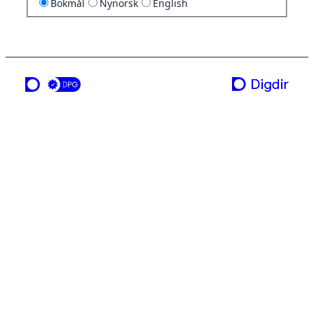
Bokmål
Nynorsk
English
en tjeneste fra