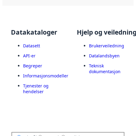
Datakataloger
Hjelp og veilednin
Datasett
Brukerveiledning
API-er
Datalandsbyen
Begreper
Teknisk
dokumentasjon
Informasjonsmodeller
Tjenester og
hendelser