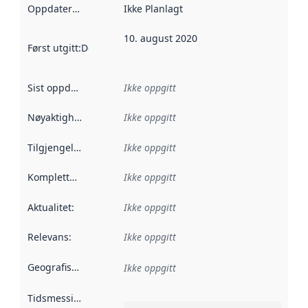
Oppdateringsfrekvens
Ikke Planlagt
:
10. august 2020
Først utgitt
:
Denne datoen sier når dataene i dette datasettet 
Sist oppdatert
:
Ikke oppgitt
Nøyaktighet
:
Ikke oppgitt
Tilgjengelighet
:
Ikke oppgitt
Kompletthet
:
Ikke oppgitt
Aktualitet
:
Ikke oppgitt
Relevans
:
Ikke oppgitt
Geografisk avgrensning
:
Ikke oppgitt
Tidsmessig avgrensning
: