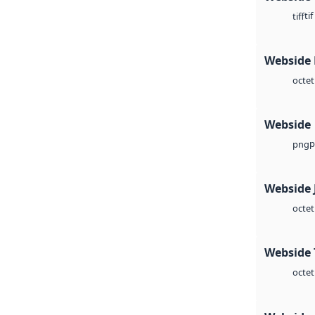
tif
tiff
Webside
octet
Webside
p
png
Webside 
octet
Webside 
octet