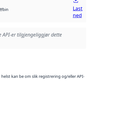
Last
bin
ff
ned
e API-er tilgjengeliggjør dette
 helst kan be om slik registrering og/eller API-