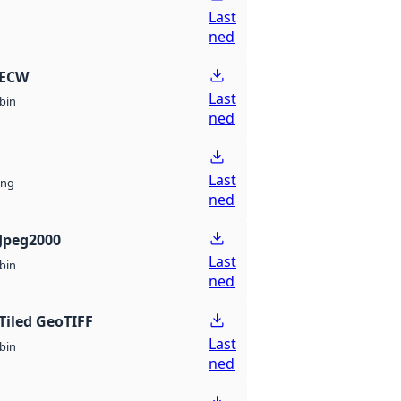
Last
ned
 ECW
Last
bin
ned
Last
ng
ned
Jpeg2000
Last
bin
ned
Tiled GeoTIFF
Last
bin
ned