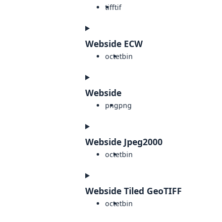
tiff
tif
Webside ECW
octet
bin
Webside
png
png
Webside Jpeg2000
octet
bin
Webside Tiled GeoTIFF
octet
bin