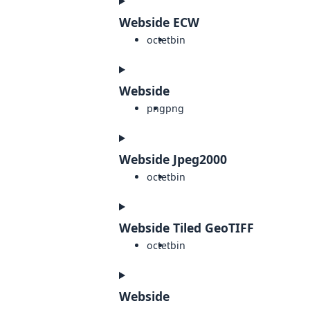
Webside ECW
octet
bin
Webside
png
png
Webside Jpeg2000
octet
bin
Webside Tiled GeoTIFF
octet
bin
Webside