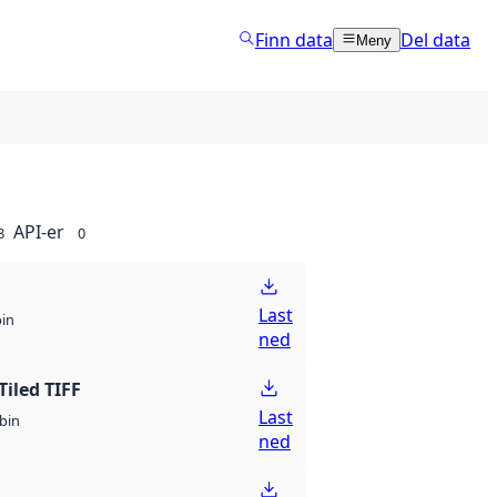
Finn data
Del data
Meny
API-er
8
0
Last
bin
ned
Tiled TIFF
Last
bin
ned