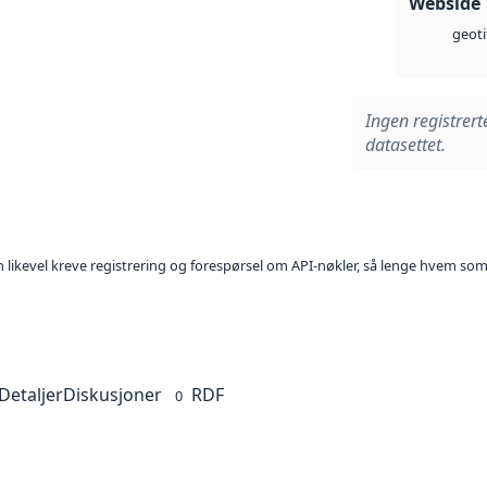
Webside
geoti
Ingen registrert
datasettet.
kan likevel kreve registrering og forespørsel om API-nøkler, så lenge hvem som
Detaljer
Diskusjoner
RDF
0