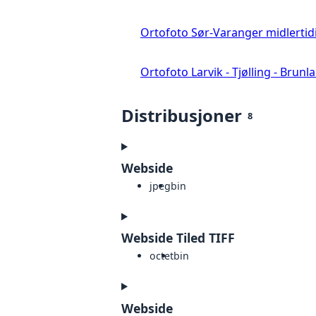
Ortofoto Sør-Varanger midlertid
Ortofoto Larvik - Tjølling - Brunl
Distribusjoner
8
Webside
jpeg
bin
Webside Tiled TIFF
octet
bin
Webside