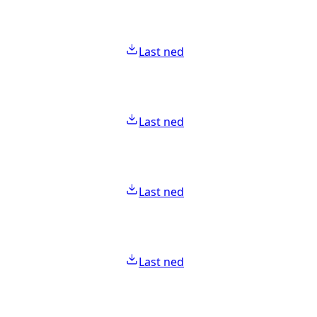
Last ned
Last ned
Last ned
Last ned