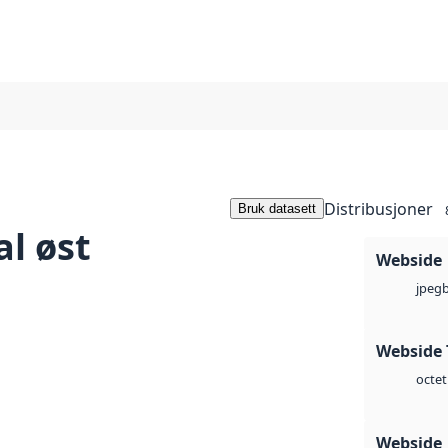
Distribusjoner
Bruk datasett
l øst
Webside
jpeg
Webside 
octet
Webside