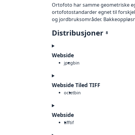
Ortofoto har samme geometriske egen
ortofotostandarder egnet til forskj
og jordbruksområder. Bakkeoppløsnin
Distribusjoner
8
Webside
jpeg
bin
Webside Tiled TIFF
octet
bin
Webside
tiff
tif