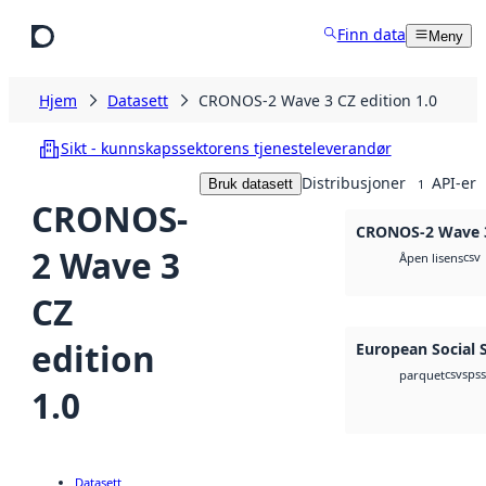
Hopp til hovedinnhold
Finn data
Meny
Hjem
Datasett
CRONOS-2 Wave 3 CZ edition 1.0
Sikt - kunnskapssektorens tjenesteleverandør
Distribusjoner
API-er
Bruk datasett
1
CRONOS-
CRONOS-2 Wave 3 
2 Wave 3
csv
Åpen lisens
CZ
edition
European Social 
csv
spss
parquet
1.0
Datasett