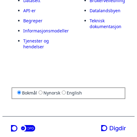
Datasett
Brukerveiledning
API-er
Datalandsbyen
Begreper
Teknisk
dokumentasjon
Informasjonsmodeller
Tjenester og
hendelser
Bokmål
Nynorsk
English
en tjeneste fra