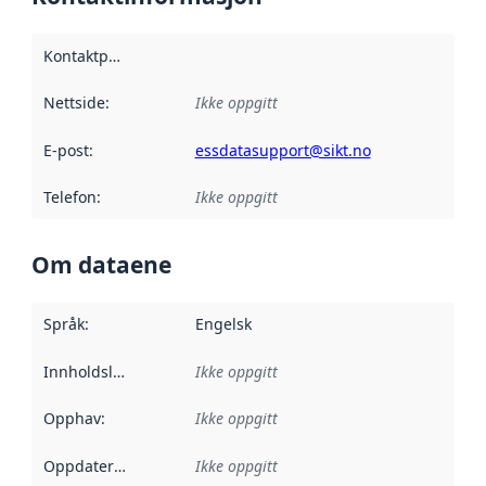
Kontaktpunkt
:
Nettside
:
Ikke oppgitt
E-post
:
essdatasupport@sikt.no
Telefon
:
Ikke oppgitt
Om dataene
Språk
:
Engelsk
Innholdsleverandører
Ikke oppgitt
:
Opphav
:
Ikke oppgitt
Oppdateringsfrekvens
Ikke oppgitt
: