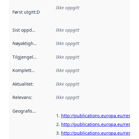
Ikke oppgitt
Først utgitt
:
Denne datoen sier når dataene i dette datasettet 
Sist oppdatert
:
Ikke oppgitt
Nøyaktighet
:
Ikke oppgitt
Tilgjengelighet
:
Ikke oppgitt
Kompletthet
:
Ikke oppgitt
Aktualitet
:
Ikke oppgitt
Relevans
:
Ikke oppgitt
Geografisk avgrensning
:
http://publications.europa.eu/resour
http://publications.europa.eu/resour
http://publications.europa.eu/resour