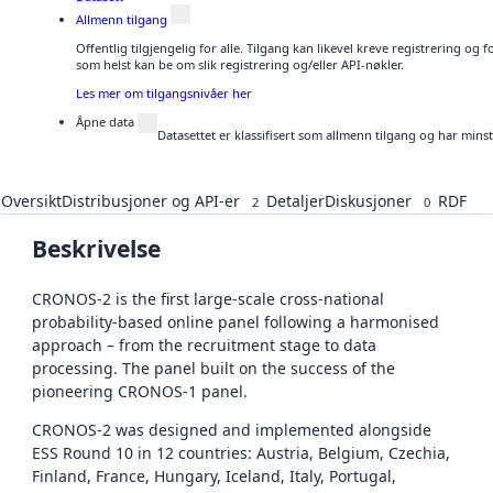
Allmenn tilgang
Offentlig tilgjengelig for alle. Tilgang kan likevel kreve registrering og
som helst kan be om slik registrering og/eller API-nøkler.
Les mer om tilgangsnivåer her
Åpne data
Datasettet er klassifisert som allmenn tilgang og har mins
Oversikt
Distribusjoner og API-er
Detaljer
Diskusjoner
RDF
2
0
Beskrivelse
CRONOS-2 is the first large-scale cross-national
probability-based online panel following a harmonised
approach – from the recruitment stage to data
processing. The panel built on the success of the
pioneering CRONOS-1 panel.
CRONOS-2 was designed and implemented alongside
ESS Round 10 in 12 countries: Austria, Belgium, Czechia,
Finland, France, Hungary, Iceland, Italy, Portugal,