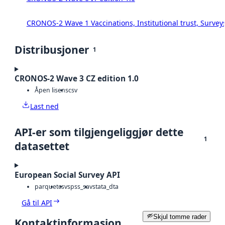
CRONOS-2 Wave 1 Vaccinations, Institutional trust, Survey
Distribusjoner
1
CRONOS-2 Wave 3 CZ edition 1.0
Åpen lisens
csv
Last ned
API-er som tilgjengeliggjør dette
1
datasettet
European Social Survey API
parquet
csv
spss_sav
stata_dta
Gå til API
Skjul tomme rader
Kontaktinformasjon