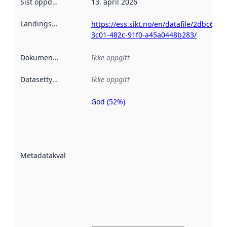
Sist oppdatert
:
13. april 2026
Landingsside
:
https://ess.sikt.no/en/datafile/2dbc6a7e
3c01-482c-91f0-a45a0448b283/
Dokumentasjon
:
Ikke oppgitt
Datasettype
:
Ikke oppgitt
God (52%)
Metadatakvalitet
er en indikator
på hvor godt
datasettene er
beskrevet ved
Metadatakvalitet
:
hjelp
avmetadata.
Les mer om
metadatakvalitet
her