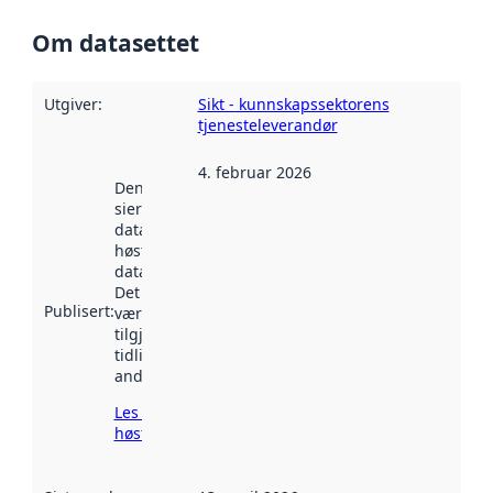
Om datasettet
Utgiver
:
Sikt - kunnskapssektorens
tjenesteleverandør
4. februar 2026
Denne datoen
sier når
datasettet ble
høstet av
data.norge.no.
Det kan ha
Publisert
:
vært
tilgjengelig
tidligere
andre steder.
Les mer om
høsting her