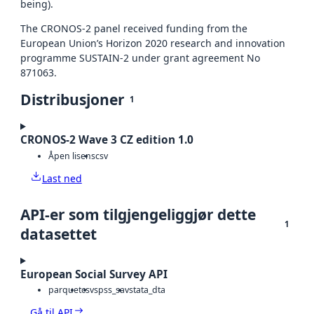
being).
The CRONOS-2 panel received funding from the
European Union’s Horizon 2020 research and innovation
programme SUSTAIN-2 under grant agreement No
871063.
Distribusjoner
1
CRONOS-2 Wave 3 CZ edition 1.0
Åpen lisens
csv
Last ned
API-er som tilgjengeliggjør dette
1
datasettet
European Social Survey API
parquet
csv
spss_sav
stata_dta
Gå til API