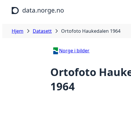
Hopp til hovedinnhold
data.norge.no
Hjem
Datasett
Ortofoto Haukedalen 1964
Norge i bilder
Ortofoto Hauk
1964