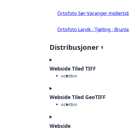
Ortofoto Sør-Varanger midlertid
Ortofoto Larvik - Tjølling - Brunl
Distribusjoner
8
Webside Tiled TIFF
octet
bin
Webside Tiled GeoTIFF
octet
bin
Webside