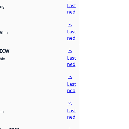
Last
ng
ned
Last
bin
ff
ned
 ECW
Last
bin
ned
Last
ned
Last
bin
ned