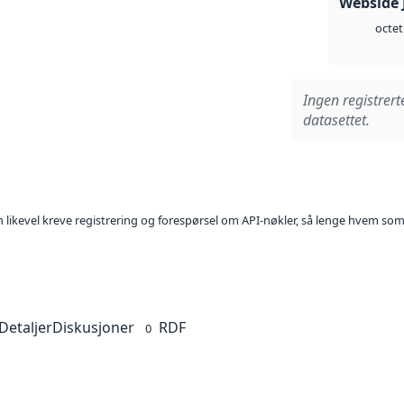
Webside 
octet
Ingen registrert
datasettet.
kan likevel kreve registrering og forespørsel om API-nøkler, så lenge hvem som
Detaljer
Diskusjoner
RDF
0