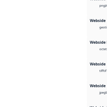
p
png
Webside
geoti
Webside
octet
Webside
tif
tiff
Webside
jpeg