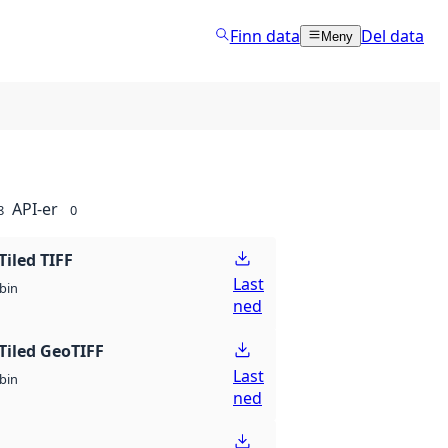
Finn data
Del data
Meny
API-er
8
0
Tiled TIFF
Last
bin
ned
Tiled GeoTIFF
Last
bin
ned