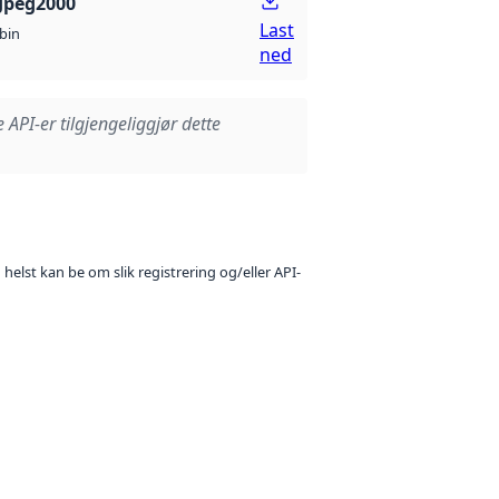
Jpeg2000
Last
bin
ned
e API-er tilgjengeliggjør dette
 helst kan be om slik registrering og/eller API-