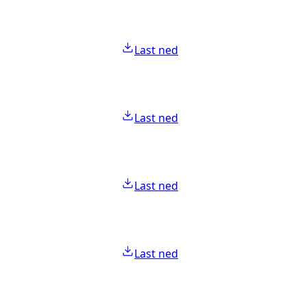
Last ned
Last ned
Last ned
Last ned