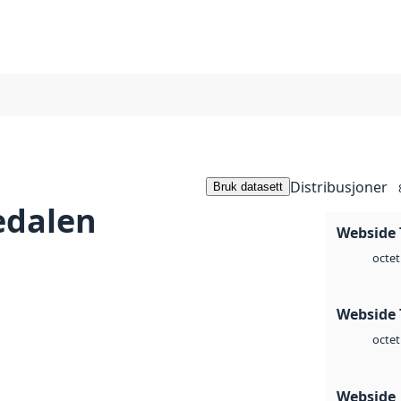
Distribusjoner
Bruk datasett
edalen
Webside 
octet
Webside 
octet
Webside