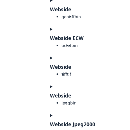
Webside
geotiff
bin
Webside ECW
octet
bin
Webside
tiff
tif
Webside
jpeg
bin
Webside Jpeg2000