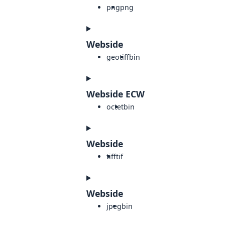
png
png
Webside
geotiff
bin
Webside ECW
octet
bin
Webside
tiff
tif
Webside
jpeg
bin