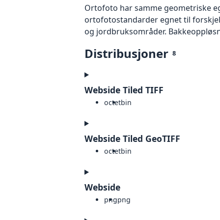
Ortofoto har samme geometriske egen
ortofotostandarder egnet til forskj
og jordbruksområder. Bakkeoppløsnin
Distribusjoner
8
Webside Tiled TIFF
octet
bin
Webside Tiled GeoTIFF
octet
bin
Webside
png
png