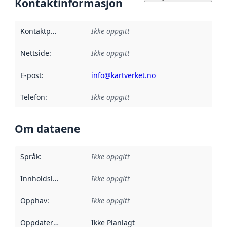
Kontaktinformasjon
Kontaktpunkt
:
Ikke oppgitt
Nettside
:
Ikke oppgitt
E-post
:
info@kartverket.no
Telefon
:
Ikke oppgitt
Om dataene
Språk
:
Ikke oppgitt
Innholdsleverandører
Ikke oppgitt
:
Opphav
:
Ikke oppgitt
Oppdateringsfrekvens
Ikke Planlagt
: