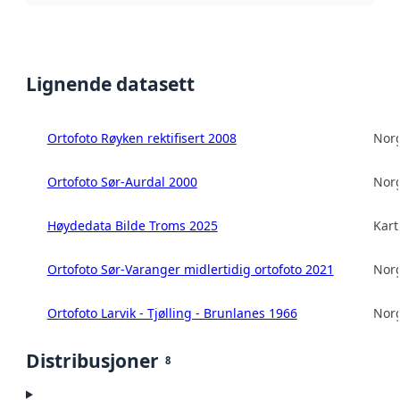
Lignende datasett
Ortofoto Røyken rektifisert 2008
Norg
Ortofoto Sør-Aurdal 2000
Norg
Høydedata Bilde Troms 2025
Kart
Ortofoto Sør-Varanger midlertidig ortofoto 2021
Norg
Ortofoto Larvik - Tjølling - Brunlanes 1966
Norg
Distribusjoner
8