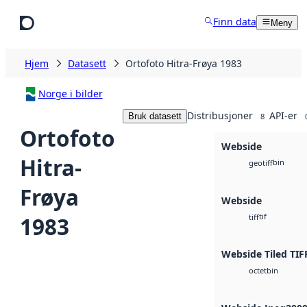
Hopp til hovedinnhold
Finn data
Meny
Hjem
Datasett
Ortofoto Hitra-Frøya 1983
Norge i bilder
Distribusjoner
API-er
Bruk datasett
8
Ortofoto
Webside
Hitra-
bin
geotiff
Frøya
Webside
tif
1983
tiff
Webside Tiled TIF
bin
octet