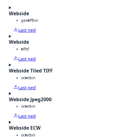
Webside
geotiff
bin
Last ned
Webside
tiff
tif
Last ned
Webside Tiled TIFF
octet
bin
Last ned
Webside Jpeg2000
octet
bin
Last ned
Webside ECW
octet
bin