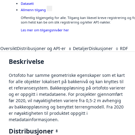
Datasett
Allmenn tilgang
Offentlig tilgjengelig for alle. Tilgang kan likevel kreve registrering og
som helst kan be om slik registrering og/eller API-nøkler.
Les mer om tilgangsnivåer her
Oversikt
Distribusjoner og API-er
Detaljer
Diskusjoner
RDF
8
0
Beskrivelse
Ortofoto har samme geometriske egenskaper som et kart
for alle objekter lokalisert på bakkenivå og kan knyttes til
et referansesystem. Bakkeoppløsning på ortofoto varierer
og er oppgitt i metadataene. For prosjekter gjennomført
før 2020, vil nøyaktigheten variere fra 0,5-2 m avhengig
av bakkeoppløsning og benyttet terrengmodell. Fra 2020
er nøyaktigheten til produktet oppgitt i
metadatainformasjonen.
Distribusjoner
8