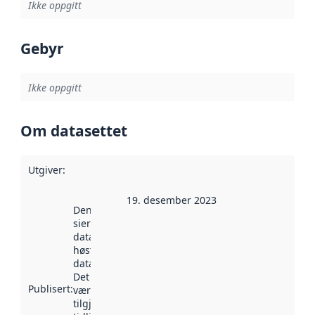
Ikke oppgitt
Gebyr
Ikke oppgitt
Om datasettet
Utgiver
:
19. desember 2023
Denne datoen
sier når
datasettet ble
høstet av
data.norge.no.
Det kan ha
Publisert
:
vært
tilgjengelig