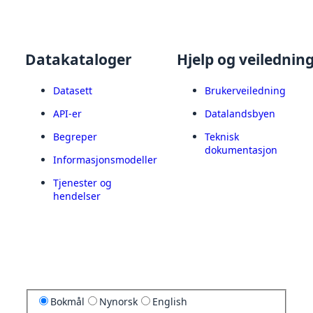
Datakataloger
Hjelp og veilednin
Datasett
Brukerveiledning
API-er
Datalandsbyen
Begreper
Teknisk
dokumentasjon
Informasjonsmodeller
Tjenester og
hendelser
Bokmål
Nynorsk
English