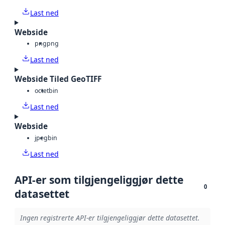
Last ned
Webside
png
png
Last ned
Webside Tiled GeoTIFF
octet
bin
Last ned
Webside
jpeg
bin
Last ned
API-er som tilgjengeliggjør dette
0
datasettet
Ingen registrerte API-er tilgjengeliggjør dette datasettet.