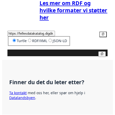
Les mer om RDF og
hvilke formater vi støtter
her
Kopier
Turtle
RDF/XML
JSON-LD
Kopier
Finner du det du leter etter?
Ta kontakt
med oss her, eller spør om hjelp i
Datalandsbyen
.