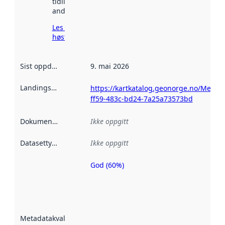
tidligere
andre steder.
Les mer om
høsting her
Sist oppdatert
:
9. mai 2026
Landingsside
:
https://kartkatalog.geonorge.no/Metad
ff59-483c-bd24-7a25a73573bd
Dokumentasjon
:
Ikke oppgitt
Datasettype
:
Ikke oppgitt
God (60%)
Metadatakvalitet
er en indikator
på hvor godt
datasettene er
beskrevet ved
Metadatakvalitet
:
hjelp