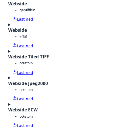
Webside
geotiff
bin
Last ned
Webside
tiff
tif
Last ned
Webside Tiled TIFF
octet
bin
Last ned
Webside Jpeg2000
octet
bin
Last ned
Webside ECW
octet
bin
Last ned