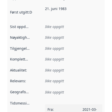
21. juni 1983
Først utgitt
:
Denne datoen sier når dataene i dette datasettet 
Sist oppdatert
:
Ikke oppgitt
Nøyaktighet
:
Ikke oppgitt
Tilgjengelighet
:
Ikke oppgitt
Kompletthet
:
Ikke oppgitt
Aktualitet
:
Ikke oppgitt
Relevans
:
Ikke oppgitt
Geografisk avgrensning
:
Ikke oppgitt
Tidsmessig avgrensning
:
Fra
:
2021-03-