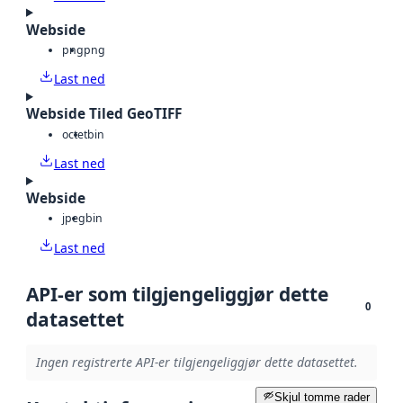
Webside
png
png
Last ned
Webside Tiled GeoTIFF
octet
bin
Last ned
Webside
jpeg
bin
Last ned
API-er som tilgjengeliggjør dette
0
datasettet
Ingen registrerte API-er tilgjengeliggjør dette datasettet.
Skjul tomme rader