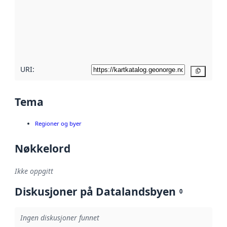
avmetadata.
Les mer om
metadatakvalitet
her
URI:
Kopier
Tema
Regioner og byer
Nøkkelord
Ikke oppgitt
Diskusjoner på Datalandsbyen
0
Ingen diskusjoner funnet