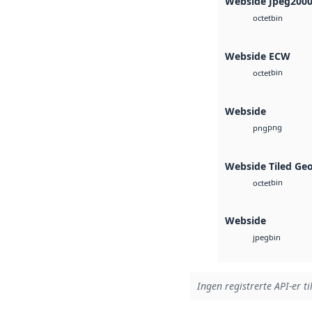
Webside Jpeg200
bin
octet
Webside ECW
bin
octet
Webside
png
png
Webside Tiled Ge
bin
octet
Webside
bin
jpeg
Ingen registrerte API-er ti