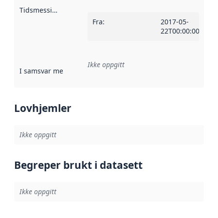
Tidsmessig avgrensning
:
Fra
:
2017-05-
22T00:00:00Z
Ikke oppgitt
I samsvar med
:
Referanse til en implementasjonsregel eller a
Lovhjemler
Ikke oppgitt
Begreper brukt i datasett
Ikke oppgitt