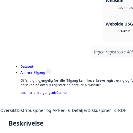
Webside
vnd.las
laz
Webside US
bin
octet
Ingen registrerte API
Datasett
Allmenn tilgang
Offentlig tilgjengelig for alle. Tilgang kan likevel kreve registrering o
helst kan be om slik registrering og/eller API-nøkler.
Les mer om tilgangsnivåer her
Oversikt
Distribusjoner og API-er
Detaljer
Diskusjoner
RDF
5
0
Beskrivelse