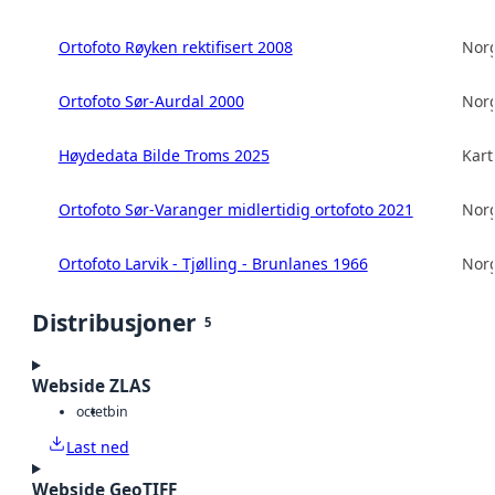
Ortofoto Røyken rektifisert 2008
Norg
Ortofoto Sør-Aurdal 2000
Norg
Høydedata Bilde Troms 2025
Kart
Ortofoto Sør-Varanger midlertidig ortofoto 2021
Norg
Ortofoto Larvik - Tjølling - Brunlanes 1966
Norg
Distribusjoner
5
Webside ZLAS
octet
bin
Last ned
Webside GeoTIFF