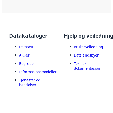
Datakataloger
Hjelp og veilednin
Datasett
Brukerveiledning
API-er
Datalandsbyen
Begreper
Teknisk
dokumentasjon
Informasjonsmodeller
Tjenester og
hendelser