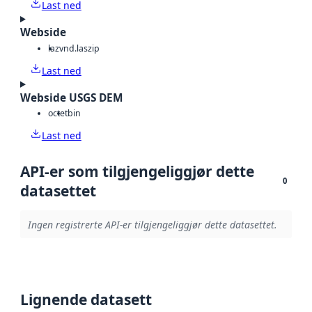
Last ned
Webside
laz
vnd.laszip
Last ned
Webside USGS DEM
octet
bin
Last ned
API-er som tilgjengeliggjør dette
0
datasettet
Ingen registrerte API-er tilgjengeliggjør dette datasettet.
Lignende datasett