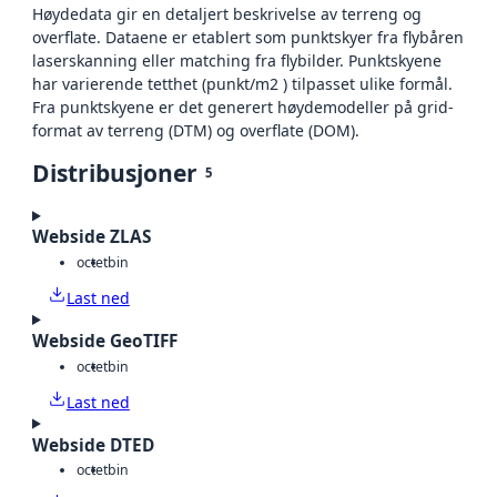
Høydedata gir en detaljert beskrivelse av terreng og
overflate. Dataene er etablert som punktskyer fra flybåren
laserskanning eller matching fra flybilder. Punktskyene
har varierende tetthet (punkt/m2 ) tilpasset ulike formål.
Fra punktskyene er det generert høydemodeller på grid-
format av terreng (DTM) og overflate (DOM).
Distribusjoner
5
Webside ZLAS
octet
bin
Last ned
Webside GeoTIFF
octet
bin
Last ned
Webside DTED
octet
bin