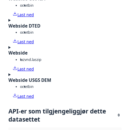
octet
bin
Last ned
Webside DTED
octet
bin
Last ned
Webside
laz
vnd.laszip
Last ned
Webside USGS DEM
octet
bin
Last ned
API-er som tilgjengeliggjør dette
0
datasettet