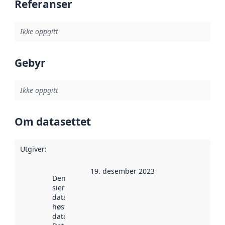
Referanser
Ikke oppgitt
Gebyr
Ikke oppgitt
Om datasettet
Utgiver
:
19. desember 2023
Denne datoen
sier når
datasettet ble
høstet av
data.norge.no.