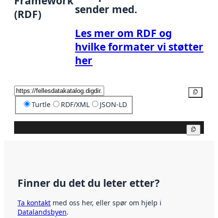
Framework
sender med.
(RDF)
Les mer om RDF og
hvilke formater vi støtter
her
Kopier
Turtle
RDF/XML
JSON-LD
Kopier
Finner du det du leter etter?
Ta kontakt
med oss her, eller spør om hjelp i
Datalandsbyen
.