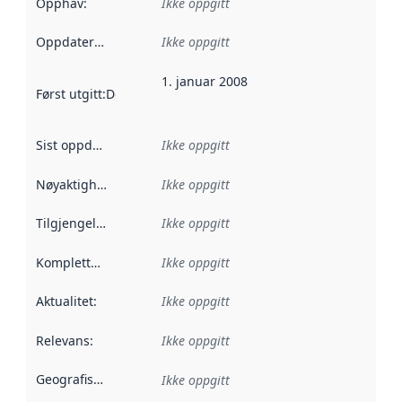
Opphav
:
Ikke oppgitt
Oppdateringsfrekvens
Ikke oppgitt
:
1. januar 2008
Først utgitt
:
Denne datoen sier når dataene i dette datasettet 
Sist oppdatert
:
Ikke oppgitt
Nøyaktighet
:
Ikke oppgitt
Tilgjengelighet
:
Ikke oppgitt
Kompletthet
:
Ikke oppgitt
Aktualitet
:
Ikke oppgitt
Relevans
:
Ikke oppgitt
Geografisk avgrensning
:
Ikke oppgitt