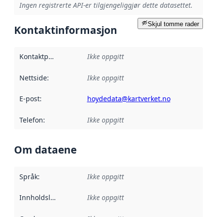
Ingen registrerte API-er tilgjengeliggjør dette datasettet.
Skjul tomme rader
Kontaktinformasjon
Kontaktpunkt
:
Ikke oppgitt
Nettside
:
Ikke oppgitt
E-post
:
hoydedata@kartverket.no
Telefon
:
Ikke oppgitt
Om dataene
Språk
:
Ikke oppgitt
Innholdsleverandører
Ikke oppgitt
: