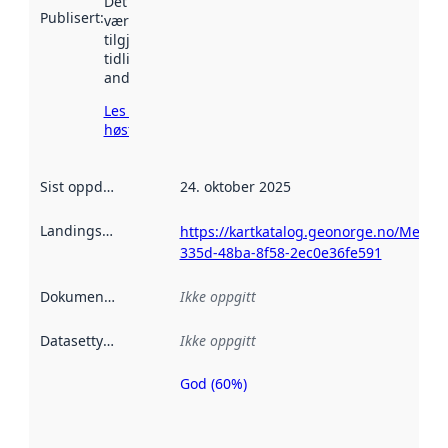
Det kan ha
Publisert
:
vært
tilgjengelig
tidligere
andre steder.
Les mer om
høsting her
Sist oppdatert
:
24. oktober 2025
Landingsside
:
https://kartkatalog.geonorge.no/Metad
335d-48ba-8f58-2ec0e36fe591
Dokumentasjon
:
Ikke oppgitt
Datasettype
:
Ikke oppgitt
God (60%)
Metadatakvalitet
er en indikator
på hvor godt