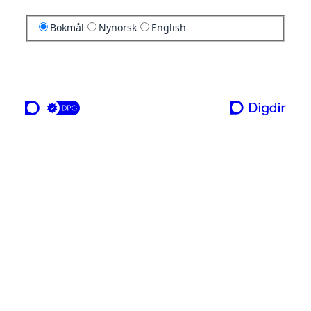
Bokmål
Nynorsk
English
en tjeneste fra