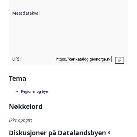
datasettene er
beskrevet ved
Metadatakvalitet
:
hjelp
avmetadata.
Les mer om
metadatakvalitet
her
URI:
Kopier
Tema
Regioner og byer
Nøkkelord
Ikke oppgitt
Diskusjoner på Datalandsbyen
0