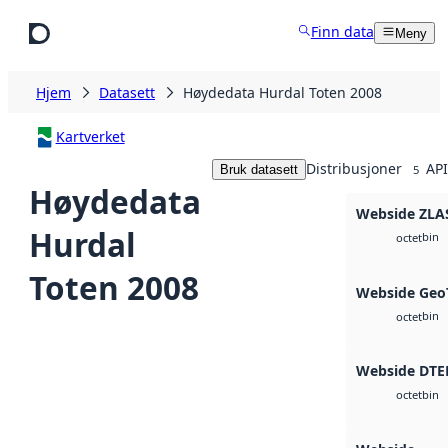
Hopp til hovedinnhold
Finn data
Meny
Hjem
Datasett
Høydedata Hurdal Toten 2008
Kartverket
Distribusjoner
API
Bruk datasett
5
Høydedata
Webside ZLA
Hurdal
bin
octet
Toten 2008
Webside Geo
bin
octet
Webside DTE
bin
octet