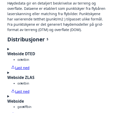
Høydedata gir en detaljert beskrivelse av terreng og
overflate. Dataene er etablert som punktskyer fra flybåren
laserskanning eller matching fra flybilder. Punktskyene
har varierende tetthet (punkt/m2 ) tilpasset ulike formål.
Fra punktskyene er det generert høydemodeller på grid-
format av terreng (DTM) og overflate (DOM).
Distribusjoner
5
Webside DTED
octet
bin
Last ned
Webside ZLAS
octet
bin
Last ned
Webside
geotiff
bin