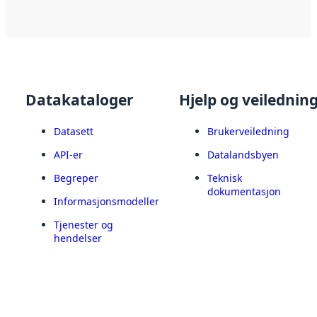
Datakataloger
Hjelp og veilednin
Datasett
Brukerveiledning
API-er
Datalandsbyen
Begreper
Teknisk
dokumentasjon
Informasjonsmodeller
Tjenester og
hendelser