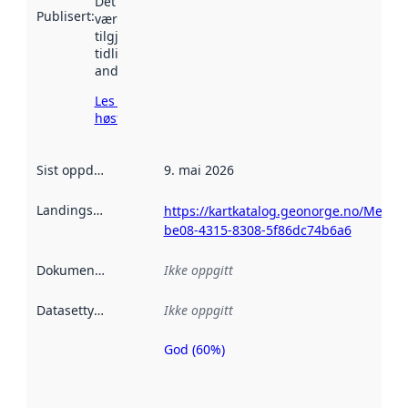
Det kan ha
Publisert
:
vært
tilgjengelig
tidligere
andre steder.
Les mer om
høsting her
Sist oppdatert
:
9. mai 2026
Landingsside
:
https://kartkatalog.geonorge.no/Metada
be08-4315-8308-5f86dc74b6a6
Dokumentasjon
:
Ikke oppgitt
Datasettype
:
Ikke oppgitt
God (60%)
Metadatakvalitet
er en indikator
på hvor godt