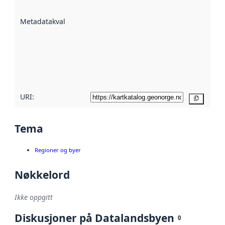
datasettene er
beskrevet ved
Metadatakvalitet
:
hjelp
avmetadata.
Les mer om
metadatakvalitet
her
URI:
Kopier
Tema
Regioner og byer
Nøkkelord
Ikke oppgitt
Diskusjoner på Datalandsbyen
0