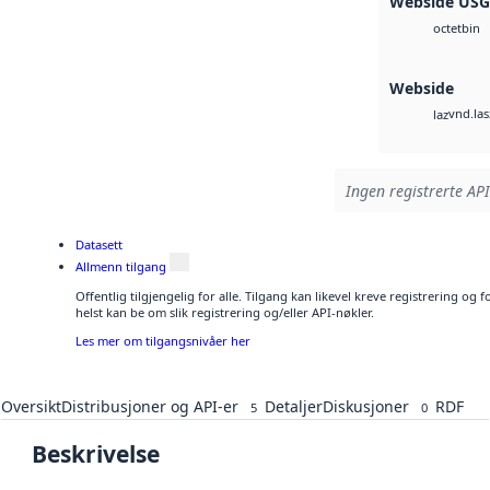
Webside US
bin
octet
Webside
vnd.las
laz
Ingen registrerte API
Datasett
Allmenn tilgang
Offentlig tilgjengelig for alle. Tilgang kan likevel kreve registrering o
helst kan be om slik registrering og/eller API-nøkler.
Les mer om tilgangsnivåer her
Oversikt
Distribusjoner og API-er
Detaljer
Diskusjoner
RDF
5
0
Beskrivelse