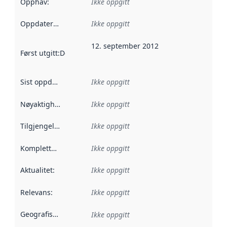
Opphav
:
Ikke oppgitt
Oppdateringsfrekvens
Ikke oppgitt
:
12. september 2012
Først utgitt
:
Denne datoen sier når dataene i dette datasettet 
Sist oppdatert
:
Ikke oppgitt
Nøyaktighet
:
Ikke oppgitt
Tilgjengelighet
:
Ikke oppgitt
Kompletthet
:
Ikke oppgitt
Aktualitet
:
Ikke oppgitt
Relevans
:
Ikke oppgitt
Geografisk avgrensning
:
Ikke oppgitt