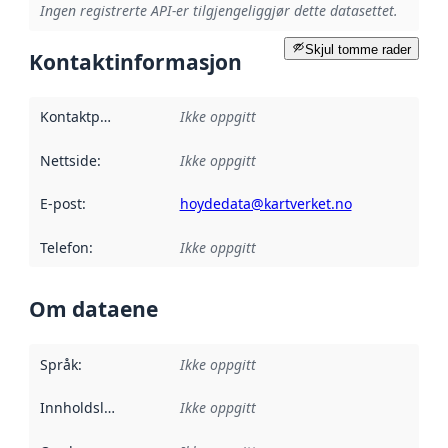
Ingen registrerte API-er tilgjengeliggjør dette datasettet.
Skjul tomme rader
Kontaktinformasjon
Kontaktpunkt
:
Ikke oppgitt
Nettside
:
Ikke oppgitt
E-post
:
hoydedata@kartverket.no
Telefon
:
Ikke oppgitt
Om dataene
Språk
:
Ikke oppgitt
Innholdsleverandører
Ikke oppgitt
: