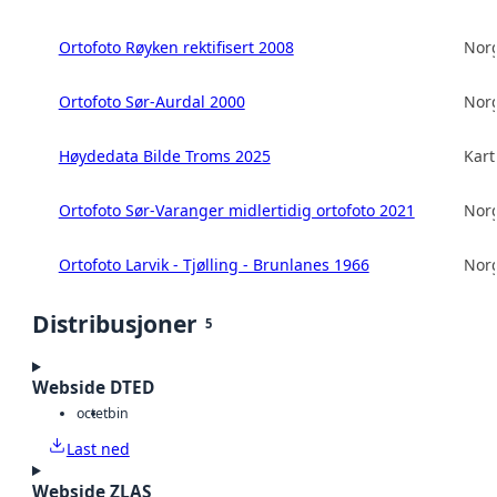
Ortofoto Røyken rektifisert 2008
Norg
Ortofoto Sør-Aurdal 2000
Norg
Høydedata Bilde Troms 2025
Kart
Ortofoto Sør-Varanger midlertidig ortofoto 2021
Norg
Ortofoto Larvik - Tjølling - Brunlanes 1966
Norg
Distribusjoner
5
Webside DTED
octet
bin
Last ned
Webside ZLAS