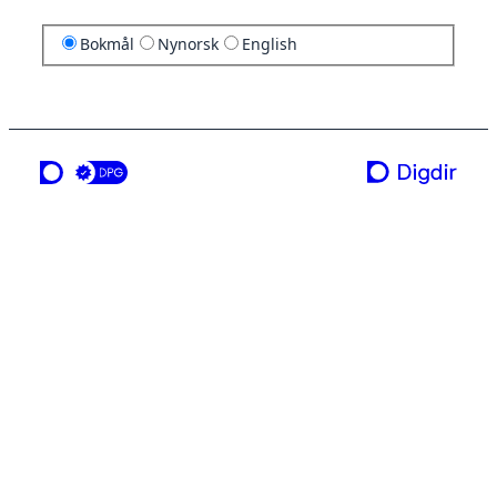
Bokmål
Nynorsk
English
en tjeneste fra