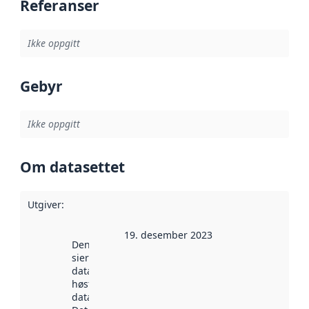
Referanser
Ikke oppgitt
Gebyr
Ikke oppgitt
Om datasettet
Utgiver
:
19. desember 2023
Denne datoen
sier når
datasettet ble
høstet av
data.norge.no.