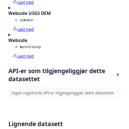
Last ned
Webside USGS DEM
octet
bin
Last ned
Webside
laz
vnd.laszip
Last ned
API-er som tilgjengeliggjør dette
0
datasettet
Ingen registrerte API-er tilgjengeliggjør dette datasettet.
Lignende datasett