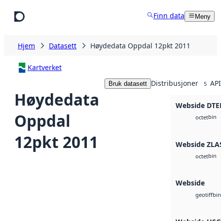
Hopp til hovedinnhold
Finn data
Meny
Hjem
Datasett
Høydedata Oppdal 12pkt 2011
Kartverket
Distribusjoner
API
Bruk datasett
5
Høydedata
Webside DTE
Oppdal
bin
octet
12pkt 2011
Webside ZLA
bin
octet
Webside
bin
geotiff