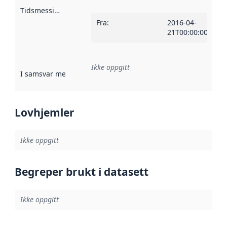
Tidsmessig avgrensning
:
Fra
:
2016-04-
21T00:00:00Z
Ikke oppgitt
I samsvar med
:
Referanse til en implementasjonsregel eller a
Lovhjemler
Ikke oppgitt
Begreper brukt i datasett
Ikke oppgitt