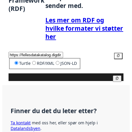
Framework
sender med.
(RDF)
Les mer om RDF og
hvilke formater vi støtter
her
Kopier
Turtle
RDF/XML
JSON-LD
Kopier
Finner du det du leter etter?
Ta kontakt
med oss her, eller spør om hjelp i
Datalandsbyen
.