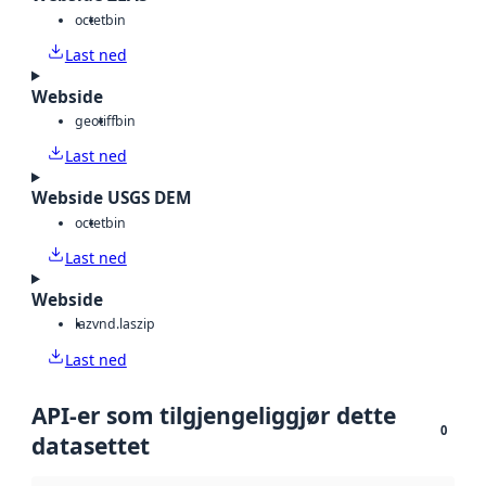
octet
bin
Last ned
Webside
geotiff
bin
Last ned
Webside USGS DEM
octet
bin
Last ned
Webside
laz
vnd.laszip
Last ned
API-er som tilgjengeliggjør dette
0
datasettet