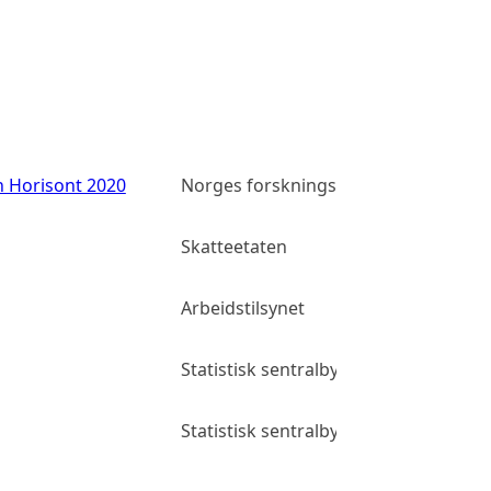
n Horisont 2020
Norges forskningsråd
Allmenn 
Skatteetaten
Allmenn 
Arbeidstilsynet
Allmenn 
Statistisk sentralbyrå
Allmenn 
Statistisk sentralbyrå
Allmenn 