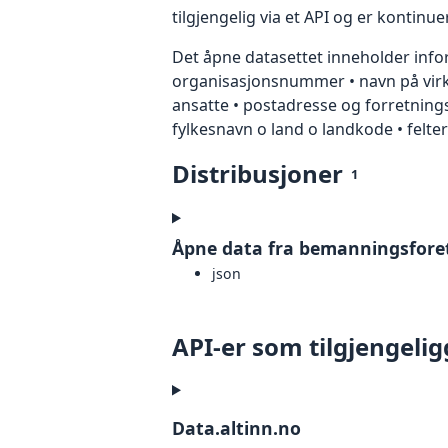
tilgjengelig via et API og er kontinue
Det åpne datasettet inneholder infor
organisasjonsnummer • navn på virks
ansatte • postadresse og forretn
fylkesnavn o land o landkode • felte
Distribusjoner
1
Åpne data fra bemanningsforet
json
API-er som tilgjengelig
Data.altinn.no