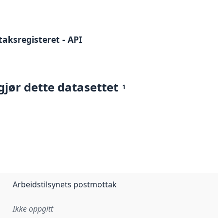
aksregisteret - API
gjør dette datasettet
1
Arbeidstilsynets postmottak
Ikke oppgitt