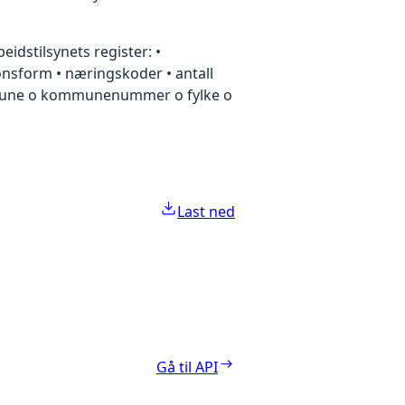
idstilsynets register: •
nsform • næringskoder • antall
mmune o kommunenummer o fylke o
Last ned
Gå til API