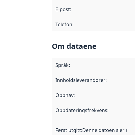
E-post
:
Telefon
:
Om dataene
Språk
:
Innholdsleverandører
:
Opphav
:
Oppdateringsfrekvens
:
Først utgitt
:
Denne datoen sier når d