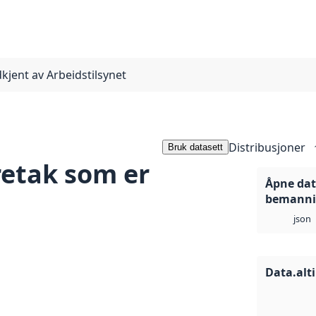
jent av Arbeidstilsynet
Distribusjoner
Bruk datasett
etak som er
Åpne dat
bemannin
json
Data.alt