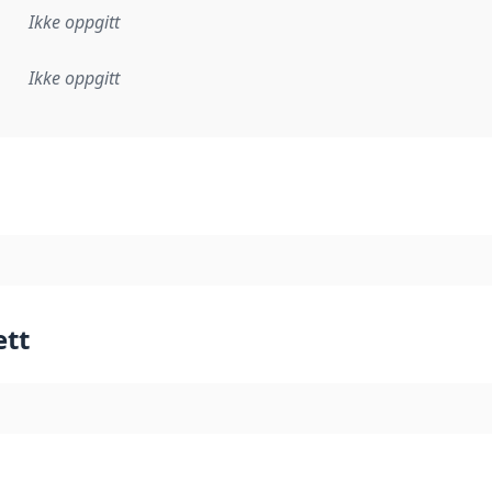
Ikke oppgitt
Ikke oppgitt
plementasjonsregel eller annen spesifikasjon, som ligger til
ett