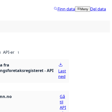
Finn data
Del data
Meny
API-er
1
1
a fra
gsforetaksregisteret - API
Last
ned
inn.no
Gå
til
API