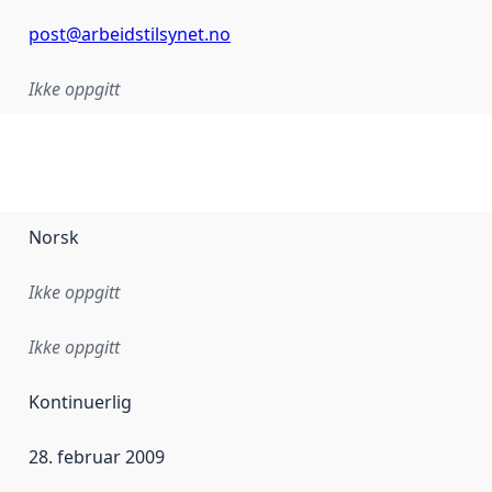
post@arbeidstilsynet.no
Ikke oppgitt
Norsk
Ikke oppgitt
Ikke oppgitt
Kontinuerlig
28. februar 2009
ataene i dette datasettet første gang ble utgitt. Det kan ha