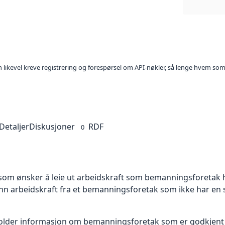
kan likevel kreve registrering og forespørsel om API-nøkler, så lenge hvem som
Detaljer
Diskusjoner
RDF
0
 som ønsker å leie ut arbeidskraft som bemanningsforetak 
e inn arbeidskraft fra et bemanningsforetak som ikke har en s
older informasjon om bemanningsforetak som er godkjent a