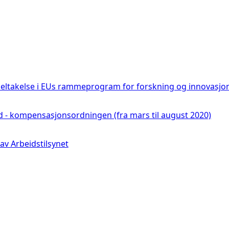
deltakelse i EUs rammeprogram for forskning og innovasjo
udd - kompensasjonsordningen (fra mars til august 2020)
v Arbeidstilsynet