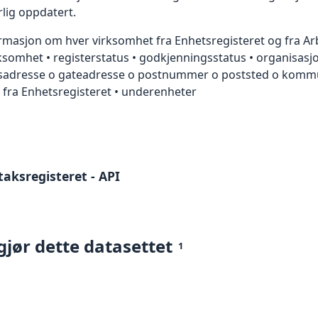
rlig oppdatert.
masjon om hver virksomhet fra Enhetsregisteret og fra Arbe
omhet • registerstatus • godkjenningsstatus • organisasjo
ingsadresse o gateadresse o postnummer o poststed o ko
r fra Enhetsregisteret • underenheter
aksregisteret - API
gjør dette datasettet
1