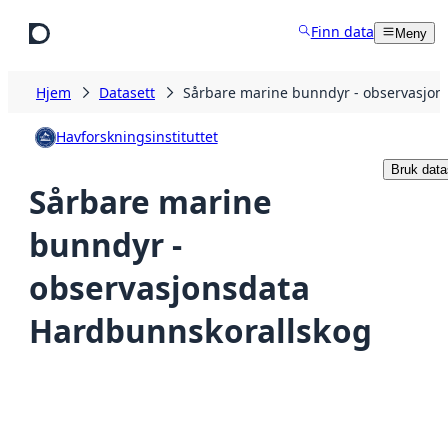
Hopp til hovedinnhold
Finn data
Meny
Hjem
Datasett
Sårbare marine bunndyr - observasjon
Havforskningsinstituttet
Bruk data
Sårbare marine
bunndyr -
observasjonsdata
Hardbunnskorallskog