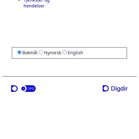
hendelser
Bokmål
Nynorsk
English
en tjeneste fra