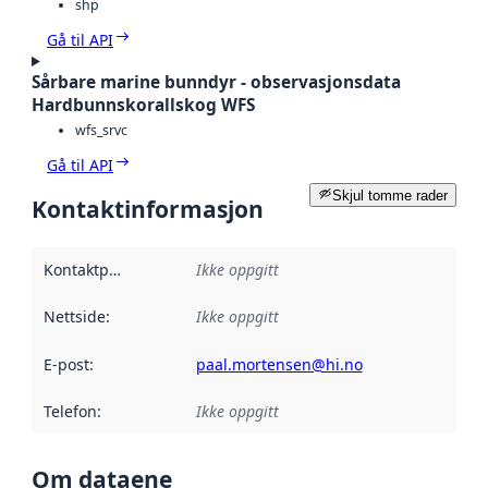
shp
Gå til API
Sårbare marine bunndyr - observasjonsdata
Hardbunnskorallskog WFS
wfs_srvc
Gå til API
Skjul tomme rader
Kontaktinformasjon
Kontaktpunkt
:
Ikke oppgitt
Nettside
:
Ikke oppgitt
E-post
:
paal.mortensen@hi.no
Telefon
:
Ikke oppgitt
Om dataene