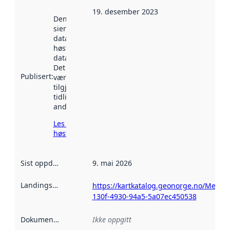
19. desember 2023
Denne datoen
sier når
datasettet ble
høstet av
data.norge.no.
Det kan ha
Publisert
:
vært
tilgjengelig
tidligere
andre steder.
Les mer om
høsting her
Sist oppdatert
:
9. mai 2026
Landingsside
:
https://kartkatalog.geonorge.no/Metad
130f-4930-94a5-5a07ec450538
Dokumentasjon
:
Ikke oppgitt