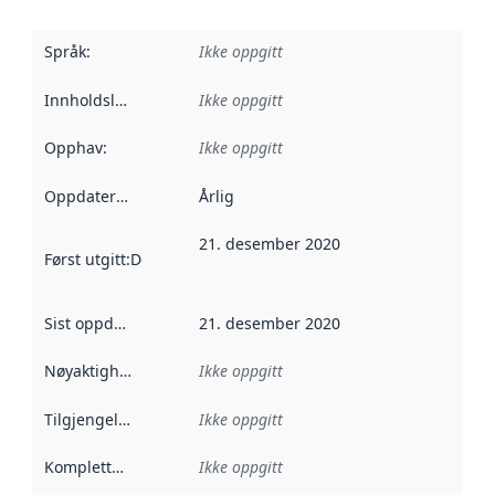
Språk
:
Ikke oppgitt
Innholdsleverandører
Ikke oppgitt
:
Opphav
:
Ikke oppgitt
Oppdateringsfrekvens
Årlig
:
21. desember 2020
Først utgitt
:
Denne datoen sier når dataene i dette datasettet 
Sist oppdatert
:
21. desember 2020
Nøyaktighet
:
Ikke oppgitt
Tilgjengelighet
:
Ikke oppgitt
Kompletthet
:
Ikke oppgitt