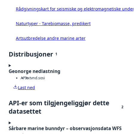
Rådgivningskart for seismiske og elektromagnetiske under
Naturtyper - Tarebiomasse, predikert
Artsutbredelse andre marine arter
Distribusjoner
1
Geonorge nedlastning
API
txt
vnd.sosi
Last ned
API-er som tilgjengeliggjør dette
2
datasettet
Sårbare marine bunndyr – observasjonsdata WFS