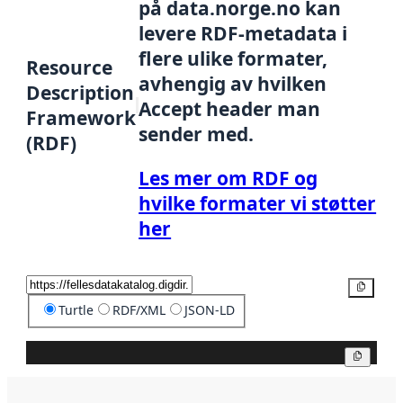
på data.norge.no kan
levere RDF-metadata i
flere ulike formater,
Resource
avhengig av hvilken
Description
Accept header man
Framework
sender med.
(RDF)
Les mer om RDF og
hvilke formater vi støtter
her
Kopier
Turtle
RDF/XML
JSON-LD
Kopier