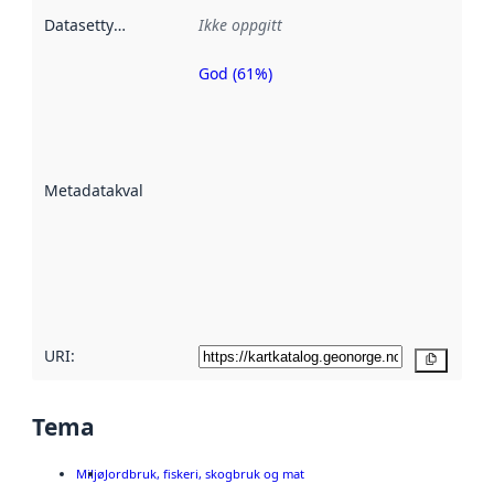
Datasettype
:
Ikke oppgitt
God (61%)
Metadatakvalitet
er en indikator
på hvor godt
datasettene er
beskrevet ved
Metadatakvalitet
:
hjelp
avmetadata.
Les mer om
metadatakvalitet
her
URI:
Kopier
Tema
Miljø
Jordbruk, fiskeri, skogbruk og mat