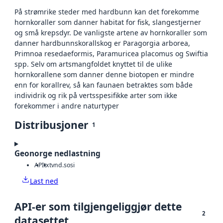
På strømrike steder med hardbunn kan det forekomme
hornkoraller som danner habitat for fisk, slangestjerner
og små krepsdyr. De vanligste artene av hornkoraller som
danner hardbunnskorallskog er Paragorgia arborea,
Primnoa resedaeformis, Paramuricea placomus og Swiftia
spp. Selv om artsmangfoldet knyttet til de ulike
hornkorallene som danner denne biotopen er mindre
enn for korallrev, så kan faunaen betraktes som både
individrik og rik på vertsspesifikke arter som ikke
forekommer i andre naturtyper
Distribusjoner
1
Geonorge nedlastning
API
txt
vnd.sosi
Last ned
API-er som tilgjengeliggjør dette
2
datasettet