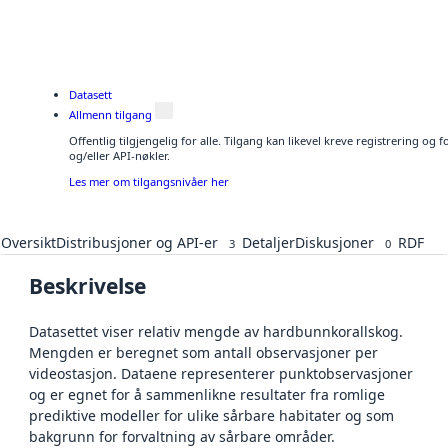
Datasett
Allmenn tilgang
Offentlig tilgjengelig for alle. Tilgang kan likevel kreve registrering o
og/eller API-nøkler.
Les mer om tilgangsnivåer her
Oversikt
Distribusjoner og API-er
Detaljer
Diskusjoner
RDF
3
0
Beskrivelse
Datasettet viser relativ mengde av hardbunnkorallskog.
Mengden er beregnet som antall observasjoner per
videostasjon. Dataene representerer punktobservasjoner
og er egnet for å sammenlikne resultater fra romlige
prediktive modeller for ulike sårbare habitater og som
bakgrunn for forvaltning av sårbare områder.