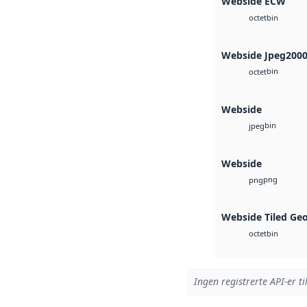
Webside ECW
bin
octet
Webside Jpeg200
bin
octet
Webside
bin
jpeg
Webside
png
png
Webside Tiled Ge
bin
octet
Ingen registrerte API-er ti