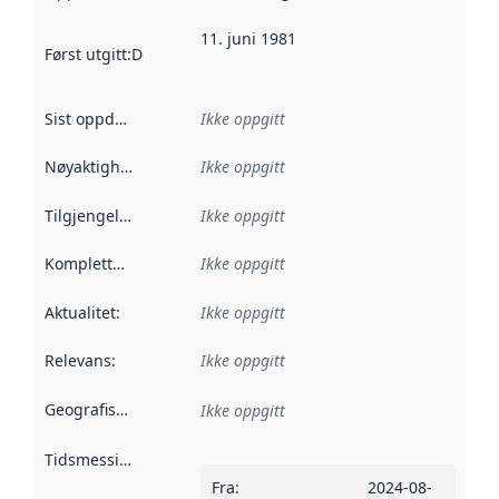
11. juni 1981
Først utgitt
:
Denne datoen sier når dataene i dette datasettet 
Sist oppdatert
:
Ikke oppgitt
Nøyaktighet
:
Ikke oppgitt
Tilgjengelighet
:
Ikke oppgitt
Kompletthet
:
Ikke oppgitt
Aktualitet
:
Ikke oppgitt
Relevans
:
Ikke oppgitt
Geografisk avgrensning
:
Ikke oppgitt
Tidsmessig avgrensning
:
Fra
:
2024-08-