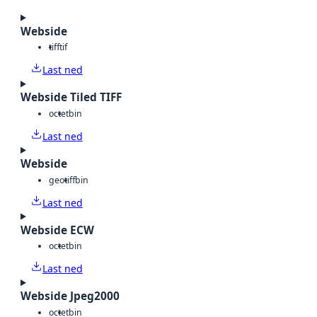
Webside
tiff
tif
Last ned
Webside Tiled TIFF
octet
bin
Last ned
Webside
geotiff
bin
Last ned
Webside ECW
octet
bin
Last ned
Webside Jpeg2000
octet
bin