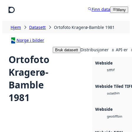
Hopp til hovedinnhold
Finn data
Meny
Hjem
Datasett
Ortofoto Kragerø-Bamble 1981
Norge i bilder
Distribusjoner
API-er
Bruk datasett
8
Ortofoto
Webside
Kragerø-
tif
tiff
Bamble
Webside Tiled TIF
bin
1981
octet
Webside
bin
geotiff