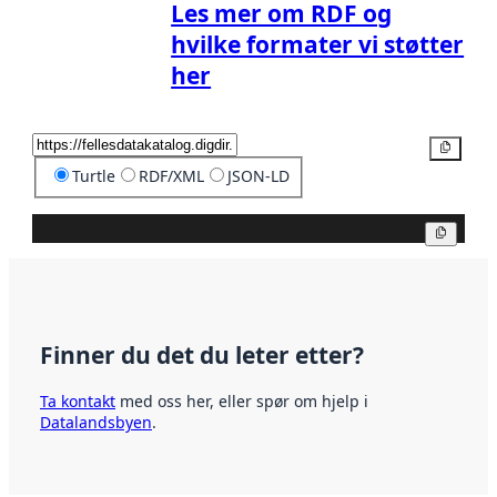
Les mer om RDF og
hvilke formater vi støtter
her
Kopier
Turtle
RDF/XML
JSON-LD
Kopier
Finner du det du leter etter?
Ta kontakt
med oss her, eller spør om hjelp i
Datalandsbyen
.