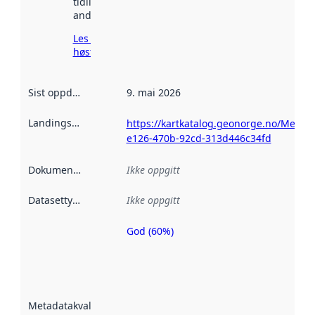
tidligere
andre steder.
Les mer om
høsting her
Sist oppdatert
:
9. mai 2026
Landingsside
:
https://kartkatalog.geonorge.no/Metad
e126-470b-92cd-313d446c34fd
Dokumentasjon
:
Ikke oppgitt
Datasettype
:
Ikke oppgitt
God (60%)
Metadatakvalitet
er en indikator
på hvor godt
datasettene er
beskrevet ved
Metadatakvalitet
:
hjelp