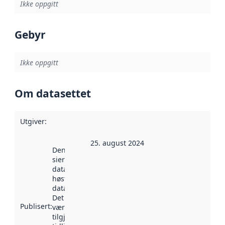
Ikke oppgitt
Gebyr
Ikke oppgitt
Om datasettet
Utgiver
:
25. august 2024
Denne datoen
sier når
datasettet ble
høstet av
data.norge.no.
Det kan ha
Publisert
:
vært
tilgjengelig