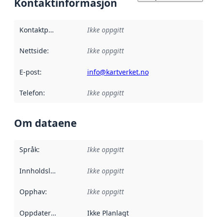
Kontaktinformasjon
Kontaktpunkt
:
Ikke oppgitt
Nettside
:
Ikke oppgitt
E-post
:
info@kartverket.no
Telefon
:
Ikke oppgitt
Om dataene
Språk
:
Ikke oppgitt
Innholdsleverandører
Ikke oppgitt
:
Opphav
:
Ikke oppgitt
Oppdateringsfrekvens
Ikke Planlagt
: