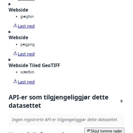
Webside
jpeg
bin
Last ned
Webside
png
png
Last ned
Webside Tiled GeoTIFF
octet
bin
Last ned
API-er som tilgjengeliggjør dette
0
datasettet
Ingen registrerte API-er tilgjengeliggjør dette datasettet.
Skjul tomme rader