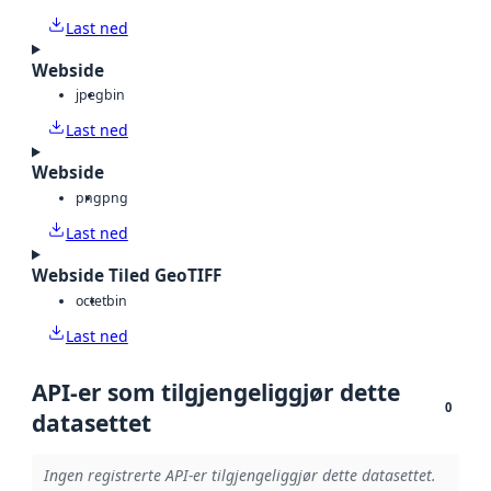
Last ned
Webside
jpeg
bin
Last ned
Webside
png
png
Last ned
Webside Tiled GeoTIFF
octet
bin
Last ned
API-er som tilgjengeliggjør dette
0
datasettet
Ingen registrerte API-er tilgjengeliggjør dette datasettet.