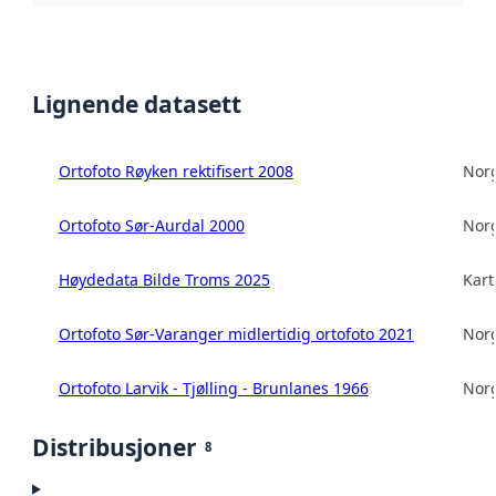
Lignende datasett
Ortofoto Røyken rektifisert 2008
Norg
Ortofoto Sør-Aurdal 2000
Norg
Høydedata Bilde Troms 2025
Kart
Ortofoto Sør-Varanger midlertidig ortofoto 2021
Norg
Ortofoto Larvik - Tjølling - Brunlanes 1966
Norg
Distribusjoner
8