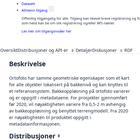
Datasett
Allmenn tilgang
Offentlig tilgjengelig for alle. Tilgang kan likevel kreve registrering og
som helst kan be om slik registrering og/eller API-nøkler.
Les mer om tilgangsnivåer her
Oversikt
Distribusjoner og API-er
Detaljer
Diskusjoner
RDF
8
0
Beskrivelse
Ortofoto har samme geometriske egenskaper som et kart
for alle objekter lokalisert på bakkenivå og kan knyttes til
et referansesystem. Bakkeoppløsning på ortofoto varierer
og er oppgitt i metadataene. For prosjekter gjennomført
før 2020, vil nøyaktigheten variere fra 0,5-2 m avhengig
av bakkeoppløsning og benyttet terrengmodell. Fra 2020
er nøyaktigheten til produktet oppgitt i
metadatainformasjonen.
Distribusjoner
8