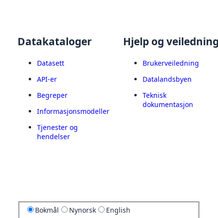
Datakataloger
Hjelp og veilednin
Datasett
Brukerveiledning
API-er
Datalandsbyen
Begreper
Teknisk
dokumentasjon
Informasjonsmodeller
Tjenester og
hendelser
Bokmål
Nynorsk
English