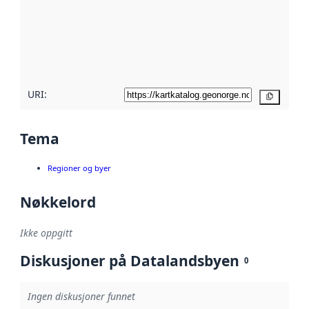
avmetadata.
Les mer om
metadatakvalitet
her
URI:
Kopier
Tema
Regioner og byer
Nøkkelord
Ikke oppgitt
Diskusjoner på Datalandsbyen
0
Ingen diskusjoner funnet