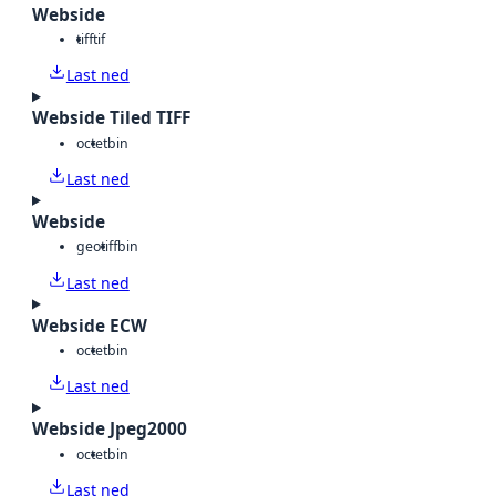
Webside
tiff
tif
Last ned
Webside Tiled TIFF
octet
bin
Last ned
Webside
geotiff
bin
Last ned
Webside ECW
octet
bin
Last ned
Webside Jpeg2000
octet
bin
Last ned