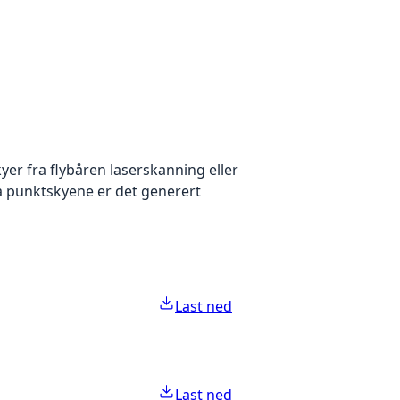
yer fra flybåren laserskanning eller
ra punktskyene er det generert
Last ned
Last ned