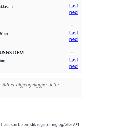
Last
d.laszip
ned
Last
bin
ff
ned
 USGS DEM
Last
bin
ned
e API-er tilgjengeliggjør dette
 helst kan be om slik registrering og/eller API-