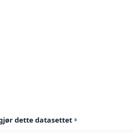
gjør dette datasettet
0