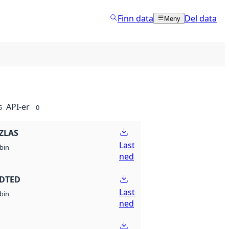
Finn data
Del data
Meny
API-er
5
0
ZLAS
Last
bin
ned
 DTED
Last
bin
ned