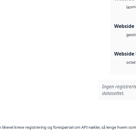
vn
laz
Webside
geoti
Webside
octet
Ingen registrert
datasettet.
kan likevel kreve registrering og forespørsel om API-nøkler, så lenge hvem som