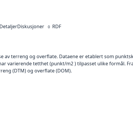
Detaljer
Diskusjoner
RDF
0
se av terreng og overflate. Dataene er etablert som punktsk
har varierende tetthet (punkt/m2 ) tilpasset ulike formål. F
rreng (DTM) og overflate (DOM).