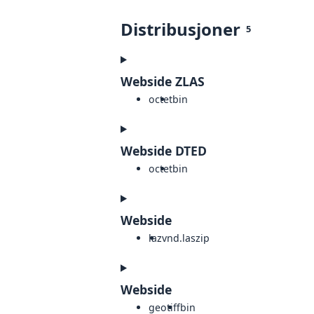
Distribusjoner
5
Webside ZLAS
octet
bin
Webside DTED
octet
bin
Webside
laz
vnd.laszip
Webside
geotiff
bin