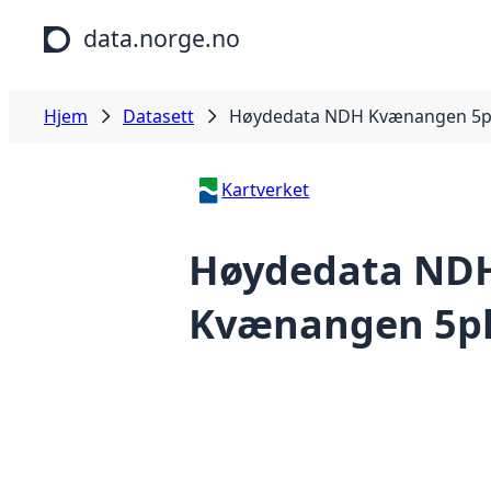
Hopp til hovedinnhold
data.norge.no
Hjem
Datasett
Høydedata NDH Kvænangen 5p
Kartverket
Høydedata ND
Kvænangen 5pk