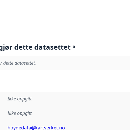
gjør dette datasettet
0
r dette datasettet.
Ikke oppgitt
Ikke oppgitt
hoydedata@kartverket.no