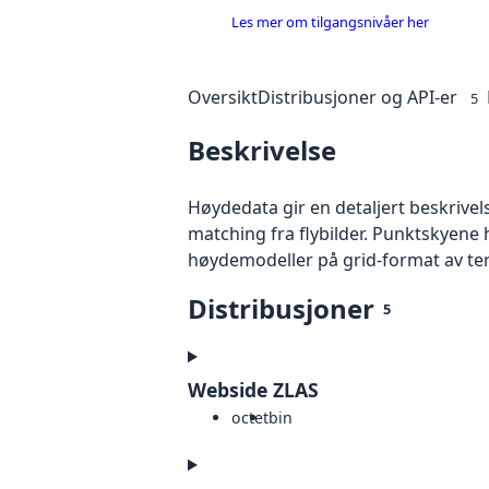
Les mer om tilgangsnivåer her
Oversikt
Distribusjoner og API-er
5
Beskrivelse
Høydedata gir en detaljert beskrivel
matching fra flybilder. Punktskyene 
høydemodeller på grid-format av te
Distribusjoner
5
Webside ZLAS
octet
bin