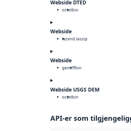
Webside DTED
octet
bin
Webside
laz
vnd.laszip
Webside
geotiff
bin
Webside USGS DEM
octet
bin
API-er som tilgjengelig