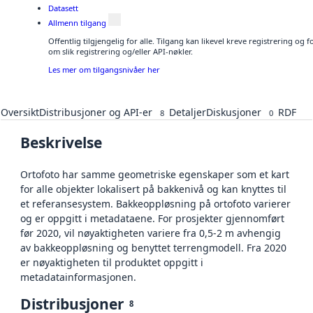
Datasett
Allmenn tilgang
Offentlig tilgjengelig for alle. Tilgang kan likevel kreve registrering o
om slik registrering og/eller API-nøkler.
Les mer om tilgangsnivåer her
Oversikt
Distribusjoner og API-er
Detaljer
Diskusjoner
RDF
8
0
Beskrivelse
Ortofoto har samme geometriske egenskaper som et kart
for alle objekter lokalisert på bakkenivå og kan knyttes til
et referansesystem. Bakkeoppløsning på ortofoto varierer
og er oppgitt i metadataene. For prosjekter gjennomført
før 2020, vil nøyaktigheten variere fra 0,5-2 m avhengig
av bakkeoppløsning og benyttet terrengmodell. Fra 2020
er nøyaktigheten til produktet oppgitt i
metadatainformasjonen.
Distribusjoner
8