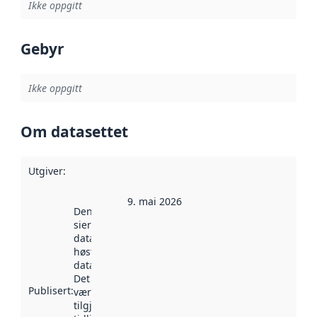
Ikke oppgitt
Gebyr
Ikke oppgitt
Om datasettet
Utgiver
:
9. mai 2026
Denne datoen
sier når
datasettet ble
høstet av
data.norge.no.
Det kan ha
Publisert
:
vært
tilgjengelig