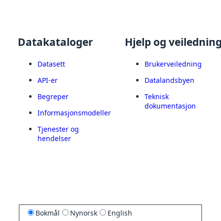
Datakataloger
Hjelp og veilednin
Datasett
Brukerveiledning
API-er
Datalandsbyen
Begreper
Teknisk
dokumentasjon
Informasjonsmodeller
Tjenester og
hendelser
Bokmål
Nynorsk
English