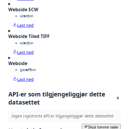
Webside ECW
octet
bin
Last ned
Webside Tiled TIFF
octet
bin
Last ned
Webside
geotiff
bin
Last ned
API-er som tilgjengeliggjør dette
0
datasettet
Ingen registrerte API-er tilgjengeliggjør dette datasettet.
Skjul tomme rader