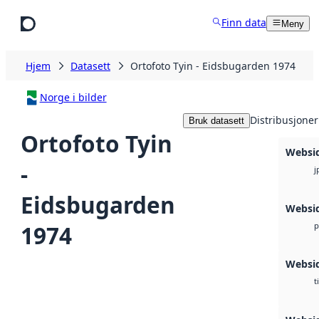
Hopp til hovedinnhold
Finn data
Meny
Hjem
Datasett
Ortofoto Tyin - Eidsbugarden 1974
Norge i bilder
Distribusjoner
Bruk datasett
Ortofoto Tyin
Websi
-
j
Eidsbugarden
Websi
1974
p
Websi
t