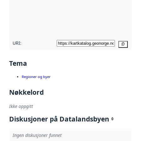
avmetadata.
Les mer om
metadatakvalitet
her
URI:
Kopier
Tema
Regioner og byer
Nøkkelord
Ikke oppgitt
Diskusjoner på Datalandsbyen
0
Ingen diskusjoner funnet