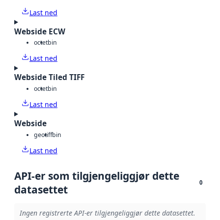
Last ned
Webside ECW
octet
bin
Last ned
Webside Tiled TIFF
octet
bin
Last ned
Webside
geotiff
bin
Last ned
API-er som tilgjengeliggjør dette
0
datasettet
Ingen registrerte API-er tilgjengeliggjør dette datasettet.