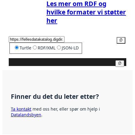
Les mer om RDF og
hvilke formater vi støtter
her
Kopier
Turtle
RDF/XML
JSON-LD
Kopier
Finner du det du leter etter?
Ta kontakt
med oss her, eller spør om hjelp i
Datalandsbyen
.