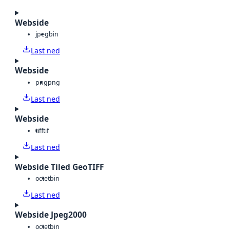
Webside
jpeg
bin
Last ned
Webside
png
png
Last ned
Webside
tiff
tif
Last ned
Webside Tiled GeoTIFF
octet
bin
Last ned
Webside Jpeg2000
octet
bin