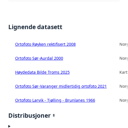
Lignende datasett
Ortofoto Røyken rektifisert 2008
Norg
Ortofoto Sør-Aurdal 2000
Norg
Høydedata Bilde Troms 2025
Kart
Ortofoto Sør-Varanger midlertidig ortofoto 2021
Norg
Ortofoto Larvik - Tjølling - Brunlanes 1966
Norg
Distribusjoner
8