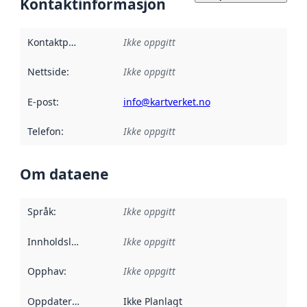
Kontaktinformasjon
Kontaktpunkt
:
Ikke oppgitt
Nettside
:
Ikke oppgitt
E-post
:
info@kartverket.no
Telefon
:
Ikke oppgitt
Om dataene
Språk
:
Ikke oppgitt
Innholdsleverandører
Ikke oppgitt
:
Opphav
:
Ikke oppgitt
Oppdateringsfrekvens
Ikke Planlagt
: