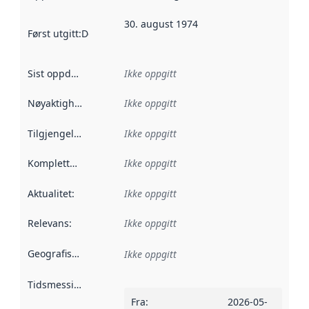
30. august 1974
Først utgitt
:
Denne datoen sier når dataene i dette datasettet 
Sist oppdatert
:
Ikke oppgitt
Nøyaktighet
:
Ikke oppgitt
Tilgjengelighet
:
Ikke oppgitt
Kompletthet
:
Ikke oppgitt
Aktualitet
:
Ikke oppgitt
Relevans
:
Ikke oppgitt
Geografisk avgrensning
:
Ikke oppgitt
Tidsmessig avgrensning
:
Fra
:
2026-05-