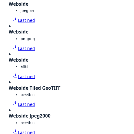
Webside
jpeg
bin
Last ned
Webside
png
png
Last ned
Webside
tiff
tif
Last ned
Webside Tiled GeoTIFF
octet
bin
Last ned
Webside Jpeg2000
octet
bin
Last ned