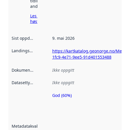
tidligere
andre steder.
Les mer om
høsting her
Sist oppdatert
:
9. mai 2026
Landingsside
:
https://kartkatalog.geonorge.no/Metad
1fc9-4e71-9ee5-91d401553488
Dokumentasjon
:
Ikke oppgitt
Datasettype
:
Ikke oppgitt
God (60%)
Metadatakvalitet
er en indikator
på hvor godt
datasettene er
beskrevet ved
Metadatakvalitet
:
hjelp