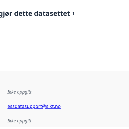
gjør dette datasettet
1
Ikke oppgitt
essdatasupport@sikt.no
Ikke oppgitt