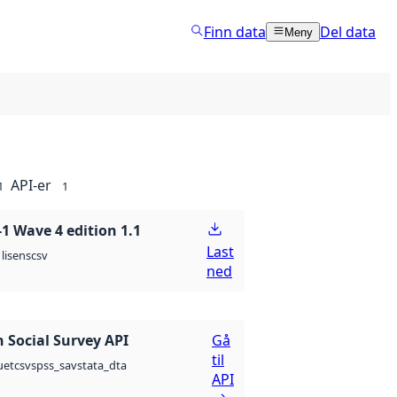
Finn data
Del data
Meny
API-er
1
1
 Wave 4 edition 1.1
Last
csv
lisens
ned
 Social Survey API
Gå
til
csv
spss_sav
stata_dta
uet
API