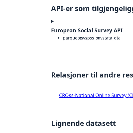
API-er som tilgjengelig
European Social Survey API
parquet
csv
spss_sav
stata_dta
Relasjoner til andre re
CROss-National Online Survey (
Lignende datasett