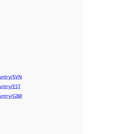
ountry/SVN
untry/EST
ountry/GBR