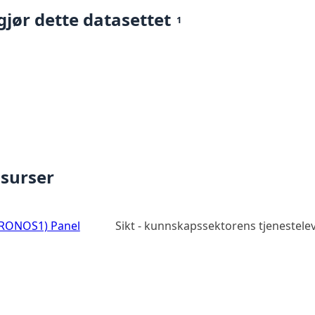
gjør dette datasettet
1
ssurser
CRONOS1) Panel
Sikt - kunnskapssektorens tjenestel