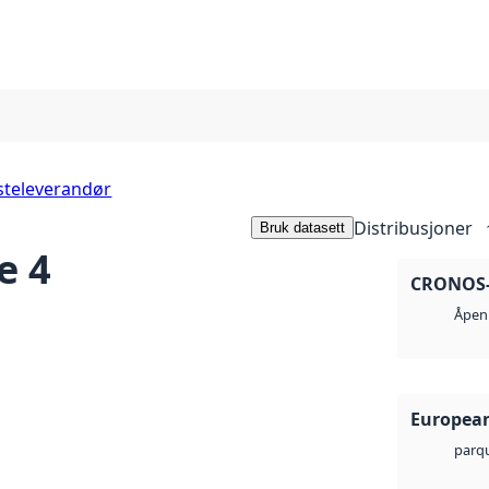
steleverandør
Distribusjoner
Bruk datasett
e 4
CRONOS-1
Åpen 
European
parq