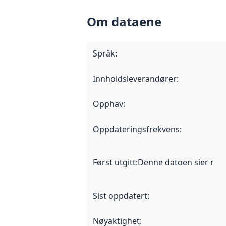
Om dataene
Språk
:
Innholdsleverandører
:
Opphav
:
Oppdateringsfrekvens
:
Først utgitt
:
Denne datoen sier når d
Sist oppdatert
:
Nøyaktighet
: