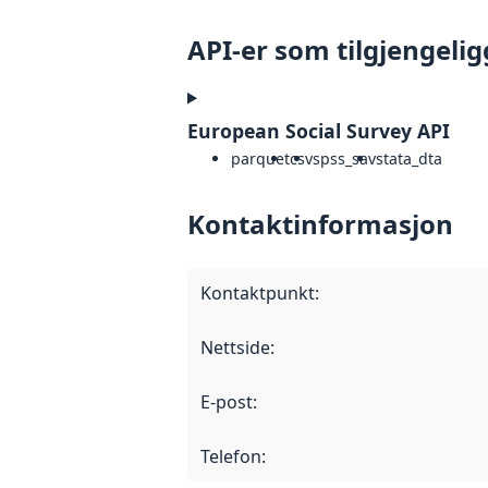
API-er som tilgjengelig
European Social Survey API
parquet
csv
spss_sav
stata_dta
Kontaktinformasjon
Kontaktpunkt
:
Nettside
:
E-post
:
Telefon
: