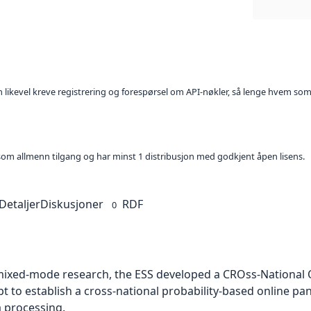
kan likevel kreve registrering og forespørsel om API-nøkler, så lenge hvem som
t som allmenn tilgang og har minst 1 distribusjon med godkjent åpen lisens.
Detaljer
Diskusjoner
RDF
0
 mixed-mode research, the ESS developed a CROss-National 
t to establish a cross-national probability-based online p
a processing.