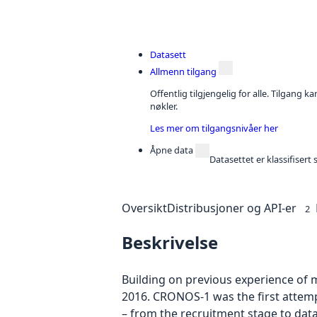
Datasett
Allmenn tilgang
Offentlig tilgjengelig for alle. Tilgang 
nøkler.
Les mer om tilgangsnivåer her
Åpne data
Datasettet er klassifiser
Oversikt
Distribusjoner og API-er
2
Beskrivelse
Building on previous experience of
2016. CRONOS-1 was the first attemp
– from the recruitment stage to dat