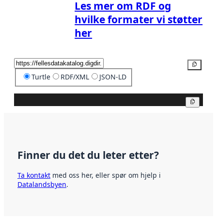
Les mer om RDF og
hvilke formater vi støtter
her
Kopier
Turtle
RDF/XML
JSON-LD
Kopier
Finner du det du leter etter?
Ta kontakt
med oss her, eller spør om hjelp i
Datalandsbyen
.