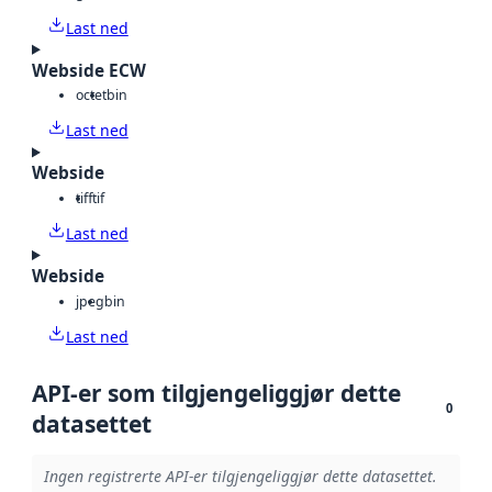
Last ned
Webside ECW
octet
bin
Last ned
Webside
tiff
tif
Last ned
Webside
jpeg
bin
Last ned
API-er som tilgjengeliggjør dette
0
datasettet
Ingen registrerte API-er tilgjengeliggjør dette datasettet.