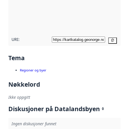
avmetadata.
Les mer om
metadatakvalitet
her
URI:
Kopier
Tema
Regioner og byer
Nøkkelord
Ikke oppgitt
Diskusjoner på Datalandsbyen
0
Ingen diskusjoner funnet