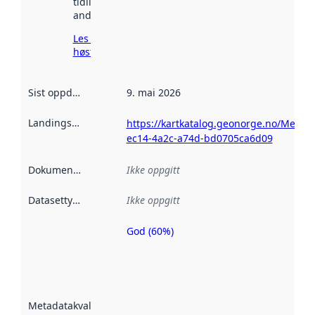
tidligere
andre steder.
Les mer om
høsting her
Sist oppdatert
:
9. mai 2026
Landingsside
:
https://kartkatalog.geonorge.no/Metad
ec14-4a2c-a74d-bd0705ca6d09
Dokumentasjon
:
Ikke oppgitt
Datasettype
:
Ikke oppgitt
God (60%)
Metadatakvalitet
er en indikator
på hvor godt
datasettene er
beskrevet ved
Metadatakvalitet
:
hjelp