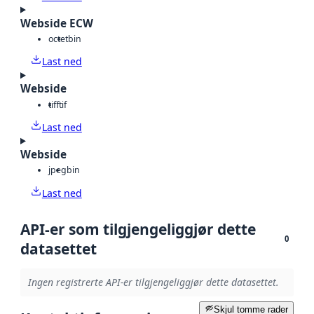
Webside ECW
octet
bin
Last ned
Webside
tiff
tif
Last ned
Webside
jpeg
bin
Last ned
API-er som tilgjengeliggjør dette
0
datasettet
Ingen registrerte API-er tilgjengeliggjør dette datasettet.
Skjul tomme rader