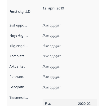
12. april 2019
Først utgitt
:
Denne datoen sier når dataene i dette datasettet 
Sist oppdatert
:
Ikke oppgitt
Nøyaktighet
:
Ikke oppgitt
Tilgjengelighet
:
Ikke oppgitt
Kompletthet
:
Ikke oppgitt
Aktualitet
:
Ikke oppgitt
Relevans
:
Ikke oppgitt
Geografisk avgrensning
:
Ikke oppgitt
Tidsmessig avgrensning
:
Fra
:
2020-02-