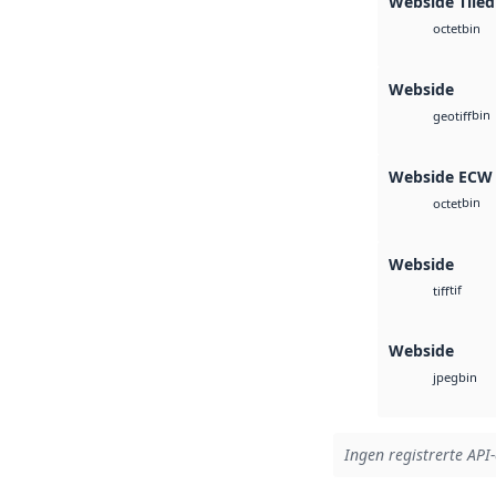
Webside Tiled
bin
octet
Webside
bin
geotiff
Webside ECW
bin
octet
Webside
tif
tiff
Webside
bin
jpeg
Ingen registrerte API-