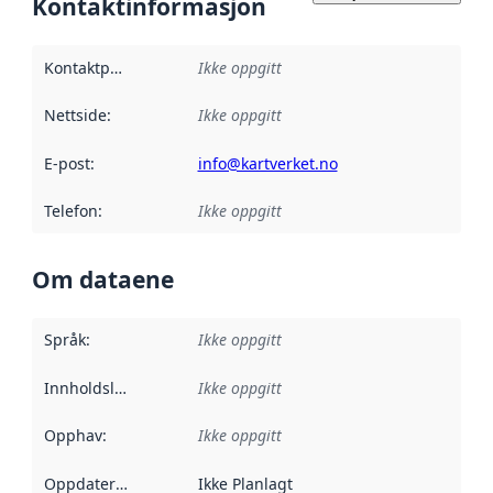
Kontaktinformasjon
Kontaktpunkt
:
Ikke oppgitt
Nettside
:
Ikke oppgitt
E-post
:
info@kartverket.no
Telefon
:
Ikke oppgitt
Om dataene
Språk
:
Ikke oppgitt
Innholdsleverandører
Ikke oppgitt
:
Opphav
:
Ikke oppgitt
Oppdateringsfrekvens
Ikke Planlagt
: