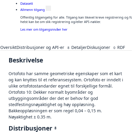
Datasett
Allmenn tilgang
Offentlig tilgjengelig for alle. Tilgang kan likevel kreve registrering o
helst kan be om slik registrering og/eller API-nøkler.
Les mer om tilgangsnivåer her
Oversikt
Distribusjoner og API-er
Detaljer
Diskusjoner
RDF
8
0
Beskrivelse
Ortofoto har samme geometriske egenskaper som et kart
og kan knyttes til et referansesystem. Ortofoto er inndelt i
ulike ortofotostandarder egnet til forskjellige formål.
Ortofoto 10: Dekker normalt byområder og
utbyggingsområder der det er behov for god
stedfestingsnøyaktighet og høy oppløsning.
Bakkeoppløsningen er som regel 0,04 – 0,15 m.
Nøyaktighet ± 0.35 m.
Distribusjoner
8