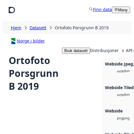
Hopp til hovedinnhold
Finn data
Meny
Hjem
Datasett
Ortofoto Porsgrunn B 2019
Norge i bilder
Distribusjoner
API-
Bruk datasett
8
Ortofoto
Webside Jpeg
Porsgrunn
bin
octet
B 2019
Webside Tiled
bin
octet
Webside
png
png