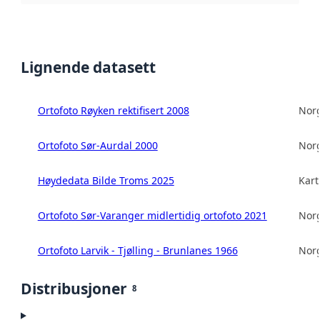
Lignende datasett
Ortofoto Røyken rektifisert 2008
Norg
Ortofoto Sør-Aurdal 2000
Norg
Høydedata Bilde Troms 2025
Kart
Ortofoto Sør-Varanger midlertidig ortofoto 2021
Norg
Ortofoto Larvik - Tjølling - Brunlanes 1966
Norg
Distribusjoner
8