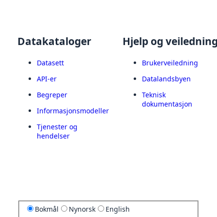
Datakataloger
Hjelp og veilednin
Datasett
Brukerveiledning
API-er
Datalandsbyen
Begreper
Teknisk
dokumentasjon
Informasjonsmodeller
Tjenester og
hendelser
Bokmål
Nynorsk
English