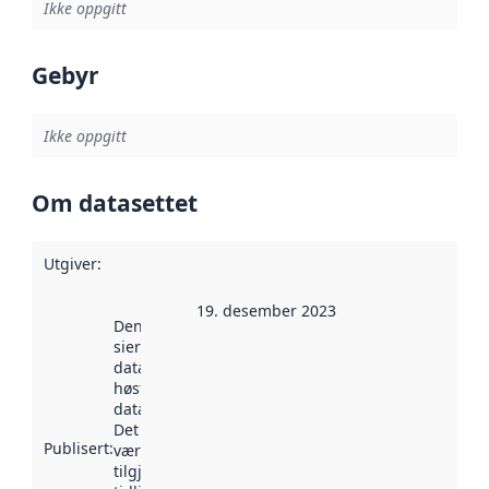
Ikke oppgitt
Gebyr
Ikke oppgitt
Om datasettet
Utgiver
:
19. desember 2023
Denne datoen
sier når
datasettet ble
høstet av
data.norge.no.
Det kan ha
Publisert
:
vært
tilgjengelig