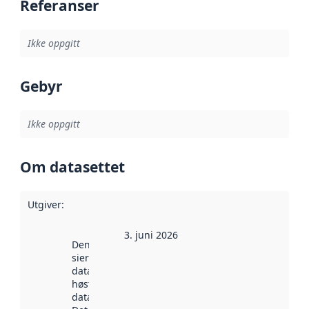
Referanser
Ikke oppgitt
Gebyr
Ikke oppgitt
Om datasettet
Utgiver
:
3. juni 2026
Denne datoen
sier når
datasettet ble
høstet av
data.norge.no.