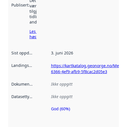
Det kan ha
Publisert
:
vært
tilgjengelig
tidligere
andre steder.
Les mer om
høsting her
Sist oppdatert
:
3. juni 2026
Landingsside
:
https://kartkatalog.geonorge.no/Metad
6366-4ef9-afb9-5f8cac2d05e3
Dokumentasjon
:
Ikke oppgitt
Datasettype
:
Ikke oppgitt
God (60%)
Metadatakvalitet
er en indikator
på hvor godt