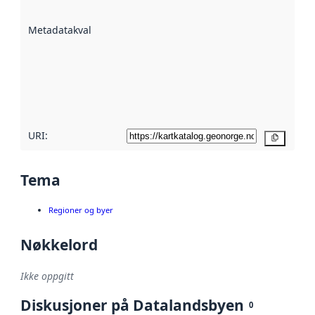
datasettene er
beskrevet ved
Metadatakvalitet
:
hjelp
avmetadata.
Les mer om
metadatakvalitet
her
URI:
Kopier
Tema
Regioner og byer
Nøkkelord
Ikke oppgitt
Diskusjoner på Datalandsbyen
0