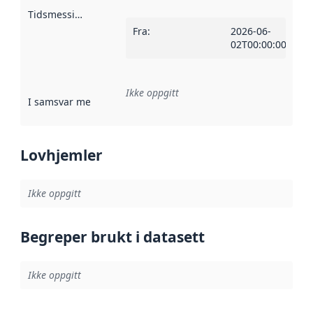
Tidsmessig avgrensning
:
Fra
:
2026-06-
02T00:00:00Z
Ikke oppgitt
I samsvar med
:
Referanse til en implementasjonsregel eller a
Lovhjemler
Ikke oppgitt
Begreper brukt i datasett
Ikke oppgitt