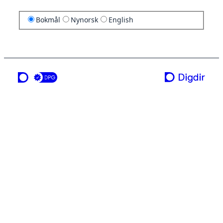
Bokmål
Nynorsk
English
en tjeneste fra