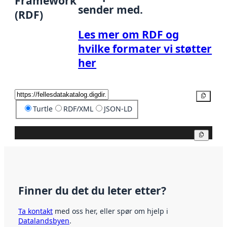
Framework
sender med.
(RDF)
Les mer om RDF og
hvilke formater vi støtter
her
Kopier
Turtle
RDF/XML
JSON-LD
Kopier
Finner du det du leter etter?
Ta kontakt
med oss her, eller spør om hjelp i
Datalandsbyen
.