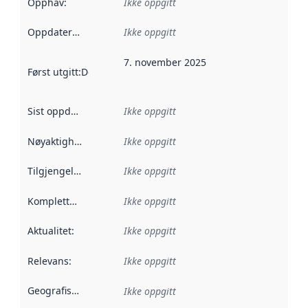
Opphav
:
Ikke oppgitt
Oppdateringsfrekvens
Ikke oppgitt
:
7. november 2025
Først utgitt
:
Denne datoen sier når dataene i dette datasettet 
Sist oppdatert
:
Ikke oppgitt
Nøyaktighet
:
Ikke oppgitt
Tilgjengelighet
:
Ikke oppgitt
Kompletthet
:
Ikke oppgitt
Aktualitet
:
Ikke oppgitt
Relevans
:
Ikke oppgitt
Geografisk avgrensning
:
Ikke oppgitt