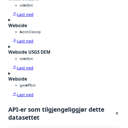
octet
bin
Last ned
Webside
laz
vnd.laszip
Last ned
Webside USGS DEM
octet
bin
Last ned
Webside
geotiff
bin
Last ned
API-er som tilgjengeliggjør dette
0
datasettet