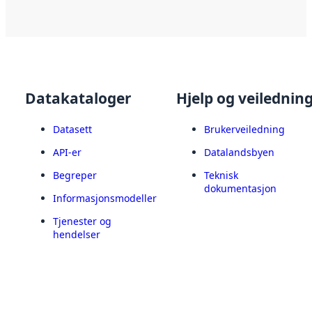
Datakataloger
Hjelp og veilednin
Datasett
Brukerveiledning
API-er
Datalandsbyen
Begreper
Teknisk
dokumentasjon
Informasjonsmodeller
Tjenester og
hendelser