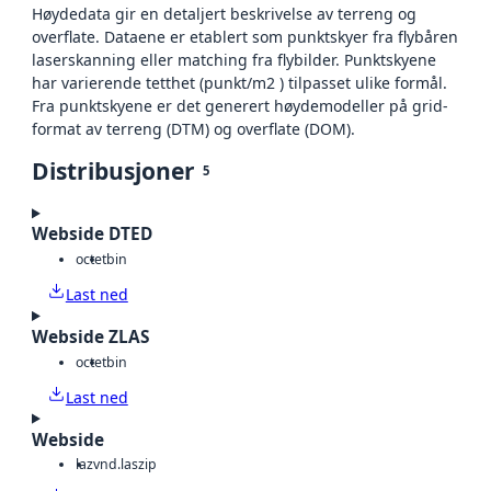
Høydedata gir en detaljert beskrivelse av terreng og
overflate. Dataene er etablert som punktskyer fra flybåren
laserskanning eller matching fra flybilder. Punktskyene
har varierende tetthet (punkt/m2 ) tilpasset ulike formål.
Fra punktskyene er det generert høydemodeller på grid-
format av terreng (DTM) og overflate (DOM).
Distribusjoner
5
Webside DTED
octet
bin
Last ned
Webside ZLAS
octet
bin
Last ned
Webside
laz
vnd.laszip