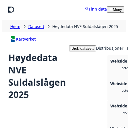
Hopp til hovedinnhold
Finn data
Meny
Hjem
Datasett
Høydedata NVE Suldalslågen 2025
Kartverket
Distribusjoner
Bruk datasett
Høydedata
Webside
NVE
octe
Suldalslågen
Webside
2025
octe
Webside
v
laz