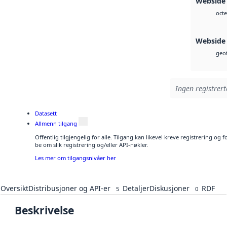
Webside
octe
Webside
geot
Ingen registrert
Datasett
Allmenn tilgang
Offentlig tilgjengelig for alle. Tilgang kan likevel kreve registrering o
be om slik registrering og/eller API-nøkler.
Les mer om tilgangsnivåer her
Oversikt
Distribusjoner og API-er
Detaljer
Diskusjoner
RDF
5
0
Beskrivelse