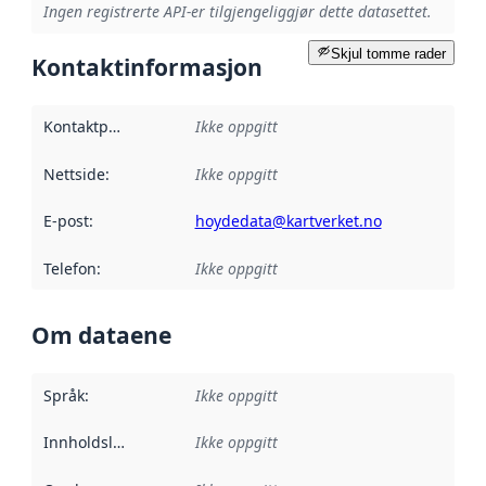
Ingen registrerte API-er tilgjengeliggjør dette datasettet.
Skjul tomme rader
Kontaktinformasjon
Kontaktpunkt
:
Ikke oppgitt
Nettside
:
Ikke oppgitt
E-post
:
hoydedata@kartverket.no
Telefon
:
Ikke oppgitt
Om dataene
Språk
:
Ikke oppgitt
Innholdsleverandører
Ikke oppgitt
: