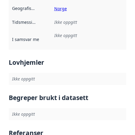
Geografisk avgrensning
:
Norge
Tidsmessig avgrensning
Ikke oppgitt
:
Ikke oppgitt
I samsvar med
:
Referanse til en implementasjonsregel eller a
Lovhjemler
Ikke oppgitt
Begreper brukt i datasett
Ikke oppgitt
Referanser