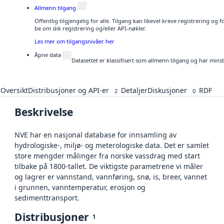
Allmenn tilgang
Offentlig tilgjengelig for alle. Tilgang kan likevel kreve registrering o
be om slik registrering og/eller API-nøkler.
Les mer om tilgangsnivåer her
Åpne data
Datasettet er klassifisert som allmenn tilgang og har mins
Oversikt
Distribusjoner og API-er
Detaljer
Diskusjoner
RDF
2
0
Beskrivelse
NVE har en nasjonal database for innsamling av
hydrologiske-, miljø- og meterologiske data. Det er samlet
store mengder målinger fra norske vassdrag med start
tilbake på 1800-tallet. De viktigste parametrene vi måler
og lagrer er vannstand, vannføring, snø, is, breer, vannet
i grunnen, vanntemperatur, erosjon og
sedimenttransport.
Distribusjoner
1