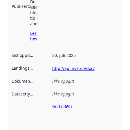
Det kan ha
Publisert
:
vært
tilgjengelig
tidligere
andre steder.
Les mer om
høsting her
Sist oppdatert
:
30. juli 2025
Landingsside
:
http://api.nve.no/doc/
Dokumentasjon
:
Ikke oppgitt
Datasettype
:
Ikke oppgitt
God (56%)
Metadatakvalitet
er en indikator
på hvor godt
datasettene er