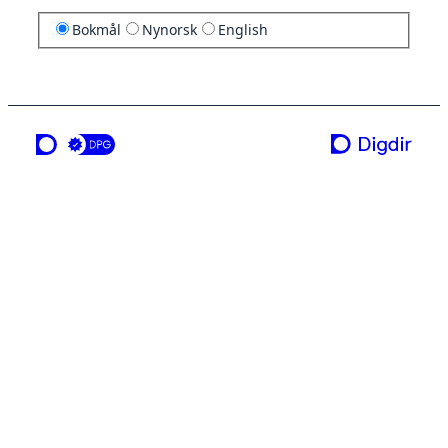
Bokmål
Nynorsk
English
en tjeneste fra