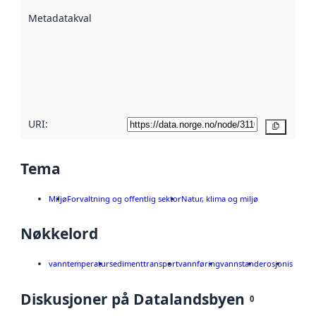
beskrevet ved
Metadatakvalitet
:
hjelp
avmetadata.
Les mer om
metadatakvalitet
her
URI:
Kopier
Tema
Miljø
Forvaltning og offentlig sektor
Natur, klima og miljø
Nøkkelord
vanntemperatur
sedimenttransport
vannføring
vannstand
erosjon
is
Diskusjoner på Datalandsbyen
0