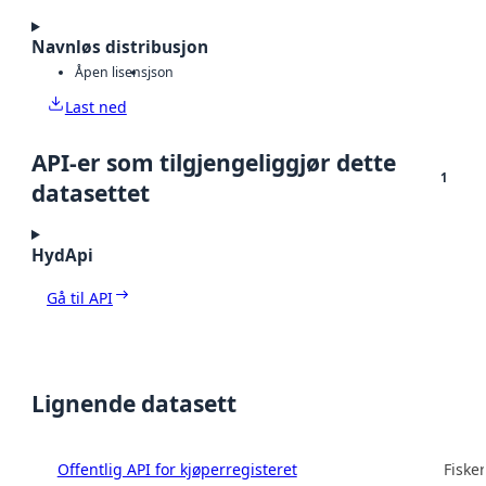
Navnløs distribusjon
Åpen lisens
json
Last ned
API-er som tilgjengeliggjør dette
1
datasettet
HydApi
Gå til API
Lignende datasett
Offentlig API for kjøperregisteret
Fisker