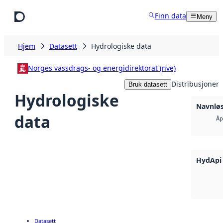
Hopp til hovedinnhold
Finn data
Meny
Hjem
Datasett
Hydrologiske data
Norges vassdrags- og energidirektorat (nve)
Distribusjoner
Bruk datasett
Hydrologiske
Navnløs
data
Åp
HydApi
Datasett