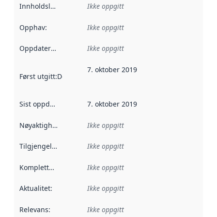
Innholdsleverandører
Ikke oppgitt
:
Opphav
:
Ikke oppgitt
Oppdateringsfrekvens
Ikke oppgitt
:
7. oktober 2019
Først utgitt
:
Denne datoen sier når dataene i dette datasettet 
Sist oppdatert
:
7. oktober 2019
Nøyaktighet
:
Ikke oppgitt
Tilgjengelighet
:
Ikke oppgitt
Kompletthet
:
Ikke oppgitt
Aktualitet
:
Ikke oppgitt
Relevans
:
Ikke oppgitt