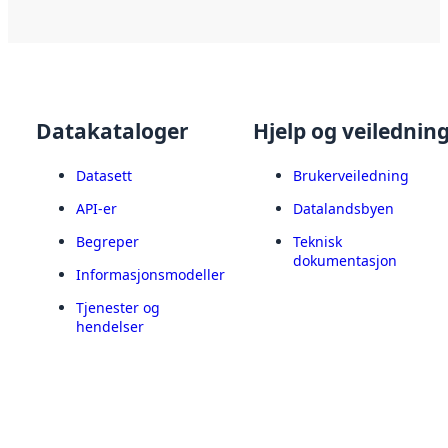
Datakataloger
Hjelp og veilednin
Datasett
Brukerveiledning
API-er
Datalandsbyen
Begreper
Teknisk
dokumentasjon
Informasjonsmodeller
Tjenester og
hendelser