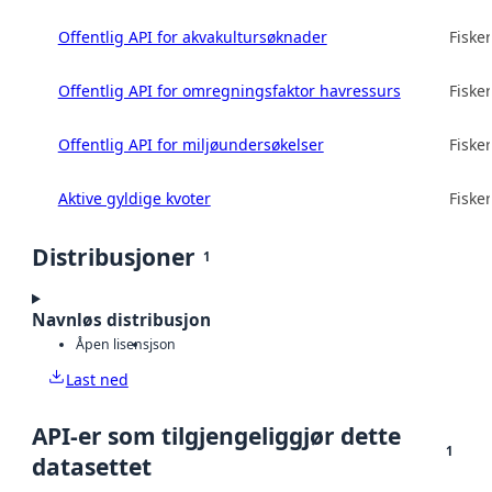
Offentlig API for akvakultursøknader
Fisker
Offentlig API for omregningsfaktor havressurs
Fisker
Offentlig API for miljøundersøkelser
Fisker
Aktive gyldige kvoter
Fisker
Distribusjoner
1
Navnløs distribusjon
Åpen lisens
json
Last ned
API-er som tilgjengeliggjør dette
1
datasettet