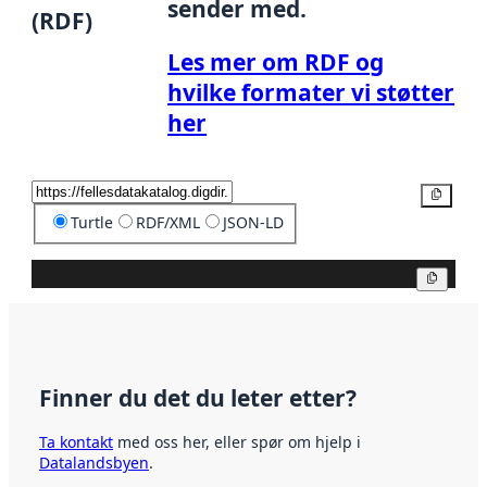
sender med.
(RDF)
Les mer om RDF og
hvilke formater vi støtter
her
Kopier
Turtle
RDF/XML
JSON-LD
Kopier
Finner du det du leter etter?
Ta kontakt
med oss her, eller spør om hjelp i
Datalandsbyen
.