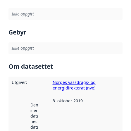
Ikke oppgitt
Gebyr
Ikke oppgitt
Om datasettet
Utgiver
:
Norges vassdrags- og
energidirektorat (nve)
8. oktober 2019
Denne datoen
sier når
datasettet ble
høstet av
data.norge.no.