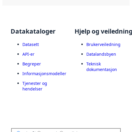
Datakataloger
Hjelp og veilednin
Datasett
Brukerveiledning
API-er
Datalandsbyen
Begreper
Teknisk
dokumentasjon
Informasjonsmodeller
Tjenester og
hendelser