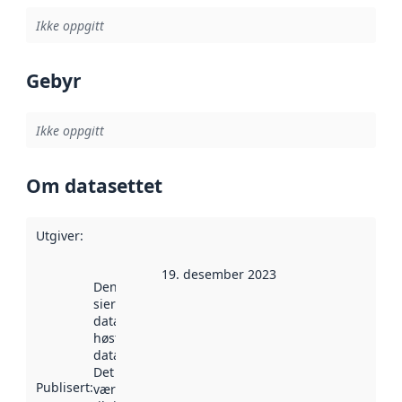
Ikke oppgitt
Gebyr
Ikke oppgitt
Om datasettet
Utgiver
:
19. desember 2023
Denne datoen
sier når
datasettet ble
høstet av
data.norge.no.
Det kan ha
Publisert
:
vært