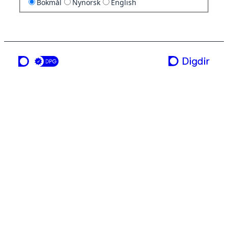
Bokmål
Nynorsk
English
en tjeneste fra