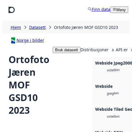
Hopp til hovedinnhold
Finn data
Meny
Hjem
Datasett
Ortofoto Jæren MOF GSD10 2023
Norge i bilder
Distribusjoner
API-er
Bruk datasett
8
Ortofoto
Webside Jpeg200
Jæren
bin
octet
MOF
Webside
bin
GSD10
jpeg
2023
Webside Tiled Ge
bin
octet