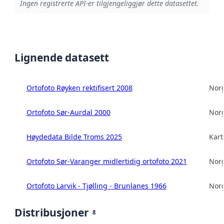
Ingen registrerte API-er tilgjengeliggjør dette datasettet.
Lignende datasett
Ortofoto Røyken rektifisert 2008
Norg
Ortofoto Sør-Aurdal 2000
Norg
Høydedata Bilde Troms 2025
Kart
Ortofoto Sør-Varanger midlertidig ortofoto 2021
Norg
Ortofoto Larvik - Tjølling - Brunlanes 1966
Norg
Distribusjoner
8