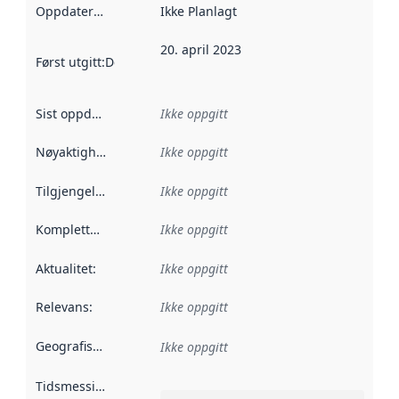
Oppdateringsfrekvens
Ikke Planlagt
:
20. april 2023
Først utgitt
:
Denne datoen sier når dataene i dette datasettet 
Sist oppdatert
:
Ikke oppgitt
Nøyaktighet
:
Ikke oppgitt
Tilgjengelighet
:
Ikke oppgitt
Kompletthet
:
Ikke oppgitt
Aktualitet
:
Ikke oppgitt
Relevans
:
Ikke oppgitt
Geografisk avgrensning
:
Ikke oppgitt
Tidsmessig avgrensning
: