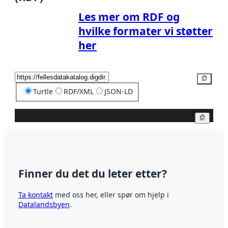
Les mer om RDF og
hvilke formater vi støtter
her
Kopier
Turtle
RDF/XML
JSON-LD
Kopier
Finner du det du leter etter?
Ta kontakt
med oss her, eller spør om hjelp i
Datalandsbyen
.