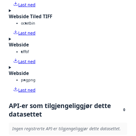
Last ned
Webside Tiled TIFF
octet
bin
Last ned
Webside
tiff
tif
Last ned
Webside
png
png
Last ned
API-er som tilgjengeliggjør dette
0
datasettet
Ingen registrerte API-er tilgjengeliggjør dette datasettet.