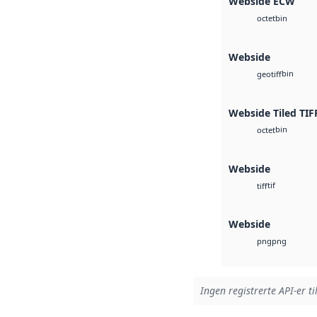
Webside ECW
bin
octet
Webside
bin
geotiff
Webside Tiled TIF
bin
octet
Webside
tif
tiff
Webside
png
png
Ingen registrerte API-er ti