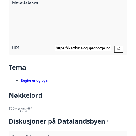
Metadatakvalitet
:
hjelp
avmetadata.
Les mer om
metadatakvalitet
her
URI:
Kopier
Tema
Regioner og byer
Nøkkelord
Ikke oppgitt
Diskusjoner på Datalandsbyen
0