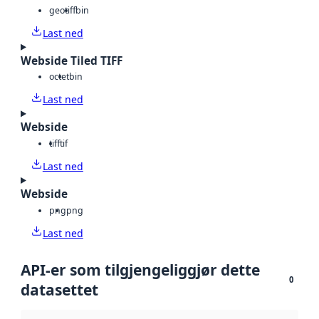
geotiff
bin
Last ned
Webside Tiled TIFF
octet
bin
Last ned
Webside
tiff
tif
Last ned
Webside
png
png
Last ned
API-er som tilgjengeliggjør dette
0
datasettet