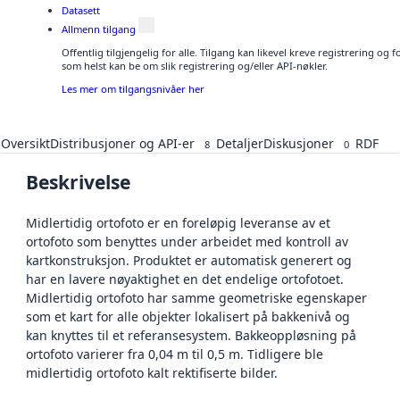
Datasett
Allmenn tilgang
Offentlig tilgjengelig for alle. Tilgang kan likevel kreve registrering og
som helst kan be om slik registrering og/eller API-nøkler.
Les mer om tilgangsnivåer her
Oversikt
Distribusjoner og API-er
Detaljer
Diskusjoner
RDF
8
0
Beskrivelse
Midlertidig ortofoto er en foreløpig leveranse av et
ortofoto som benyttes under arbeidet med kontroll av
kartkonstruksjon. Produktet er automatisk generert og
har en lavere nøyaktighet en det endelige ortofotoet.
Midlertidig ortofoto har samme geometriske egenskaper
som et kart for alle objekter lokalisert på bakkenivå og
kan knyttes til et referansesystem. Bakkeoppløsning på
ortofoto varierer fra 0,04 m til 0,5 m. Tidligere ble
midlertidig ortofoto kalt rektifiserte bilder.