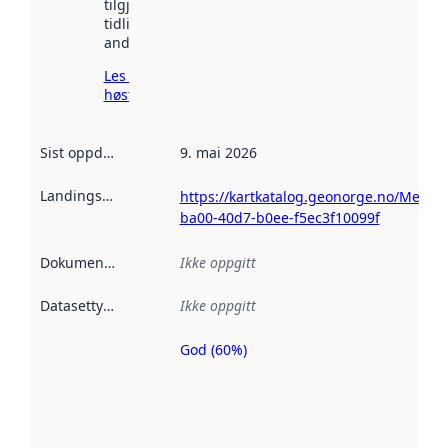
tilgjengelig
tidligere
andre steder.
Les mer om
høsting her
Sist oppdatert
:
9. mai 2026
Landingsside
:
https://kartkatalog.geonorge.no/Metad
ba00-40d7-b0ee-f5ec3f10099f
Dokumentasjon
:
Ikke oppgitt
Datasettype
:
Ikke oppgitt
God (60%)
Metadatakvalitet
er en indikator
på hvor godt
datasettene er
beskrevet ved