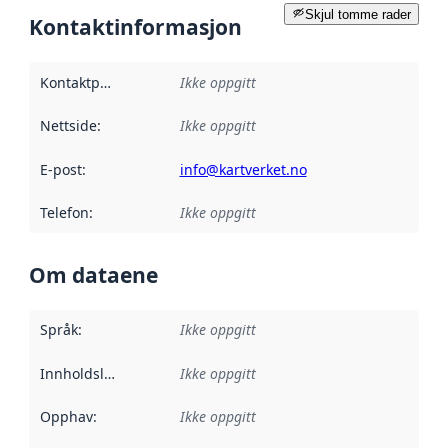
Skjul tomme rader
Kontaktinformasjon
Kontaktpunkt
:
Ikke oppgitt
Nettside
:
Ikke oppgitt
E-post
:
info@kartverket.no
Telefon
:
Ikke oppgitt
Om dataene
Språk
:
Ikke oppgitt
Innholdsleverandører
Ikke oppgitt
:
Opphav
:
Ikke oppgitt