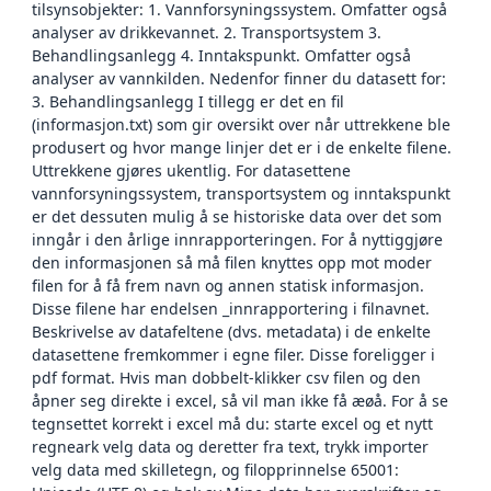
tilsynsobjekter: 1. Vannforsyningssystem. Omfatter også
analyser av drikkevannet. 2. Transportsystem 3.
Behandlingsanlegg 4. Inntakspunkt. Omfatter også
analyser av vannkilden. Nedenfor finner du datasett for:
3. Behandlingsanlegg I tillegg er det en fil
(informasjon.txt) som gir oversikt over når uttrekkene ble
produsert og hvor mange linjer det er i de enkelte filene.
Uttrekkene gjøres ukentlig. For datasettene
vannforsyningssystem, transportsystem og inntakspunkt
er det dessuten mulig å se historiske data over det som
inngår i den årlige innrapporteringen. For å nyttiggjøre
den informasjonen så må filen knyttes opp mot moder
filen for å få frem navn og annen statisk informasjon.
Disse filene har endelsen _innrapportering i filnavnet.
Beskrivelse av datafeltene (dvs. metadata) i de enkelte
datasettene fremkommer i egne filer. Disse foreligger i
pdf format. Hvis man dobbelt-klikker csv filen og den
åpner seg direkte i excel, så vil man ikke få æøå. For å se
tegnsettet korrekt i excel må du: starte excel og et nytt
regneark velg data og deretter fra text, trykk importer
velg data med skilletegn, og filopprinnelse 65001: