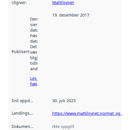
Utgiver
:
Mattilsynet
19. desember 2017
Denne datoen
sier når
datasettet ble
høstet av
data.norge.no.
Det kan ha
Publisert
:
vært
tilgjengelig
tidligere
andre steder.
Les mer om
høsting her
Sist oppdatert
:
30. juli 2025
Landingsside
:
https://www.mattilsynet.no/mat_og_va
Dokumentasjon
:
Ikke oppgitt