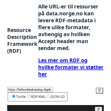
Alle URL-er til ressurser
på data.norge.no kan
levere RDF-metadata i
flere ulike formater,
Resource
avhengig av hvilken
Description
Accept header man
Framework
sender med.
(RDF)
Les mer om RDF og
hvilke formater vi støtter
her
Kopier
Turtle
RDF/XML
JSON-LD
Kopier