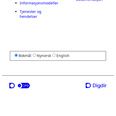
Informasjonsmodeller
Tjenester og
hendelser
Bokmål
Nynorsk
English
en tjeneste fra