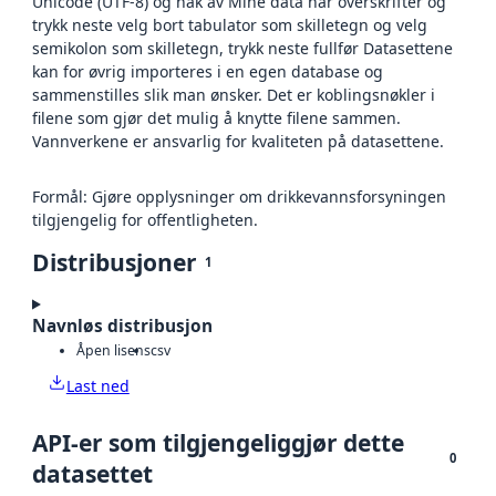
Unicode (UTF-8) og hak av Mine data har overskrifter og
trykk neste velg bort tabulator som skilletegn og velg
semikolon som skilletegn, trykk neste fullfør Datasettene
kan for øvrig importeres i en egen database og
sammenstilles slik man ønsker. Det er koblingsnøkler i
filene som gjør det mulig å knytte filene sammen.
Vannverkene er ansvarlig for kvaliteten på datasettene.
Formål: Gjøre opplysninger om drikkevannsforsyningen
tilgjengelig for offentligheten.
Distribusjoner
1
Navnløs distribusjon
Åpen lisens
csv
Last ned
API-er som tilgjengeliggjør dette
0
datasettet