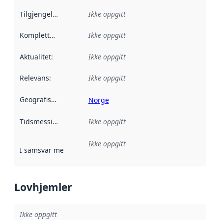
Tilgjengelighet
:
Ikke oppgitt
Kompletthet
:
Ikke oppgitt
Aktualitet
:
Ikke oppgitt
Relevans
:
Ikke oppgitt
Geografisk avgrensning
:
Norge
Tidsmessig avgrensning
Ikke oppgitt
:
Ikke oppgitt
I samsvar med
:
Referanse til en implementasjonsregel eller a
Lovhjemler
Ikke oppgitt