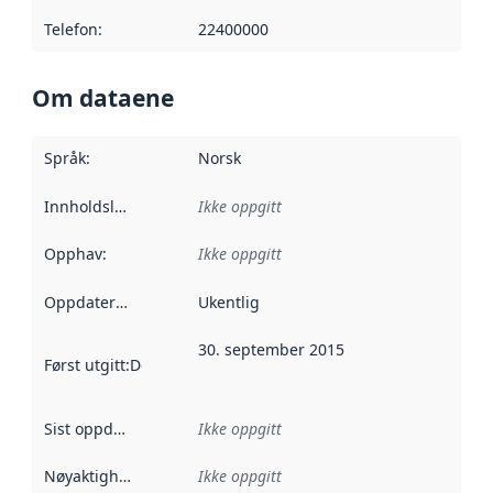
Telefon
:
22400000
Om dataene
Språk
:
Norsk
Innholdsleverandører
Ikke oppgitt
:
Opphav
:
Ikke oppgitt
Oppdateringsfrekvens
Ukentlig
:
30. september 2015
Først utgitt
:
Denne datoen sier når dataene i dette datasettet 
Sist oppdatert
:
Ikke oppgitt
Nøyaktighet
:
Ikke oppgitt