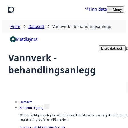
Hopp til hovedinnhold
Finn data
Meny
Hjem
Datasett
Vannverk - behandlingsanlegg
Mattilsynet
D
Bruk datasett
Vannverk -
behandlingsanlegg
Datasett
Allmenn tilgang
Offentlig tilgjengelig for alle. Tilgang kan likevel kreve registrering o
registrering og/eller API-nøkler.
Les mer om tilgangsnivåer her