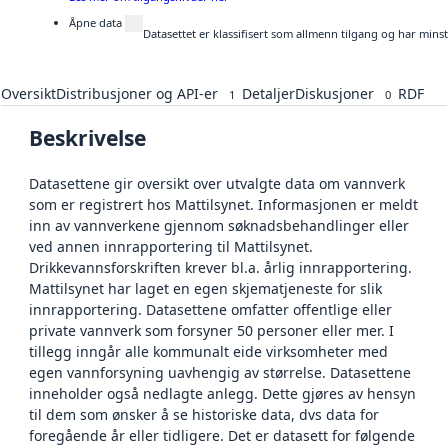
Åpne data
Datasettet er klassifisert som allmenn tilgang og har mins
Oversikt
Distribusjoner og API-er
Detaljer
Diskusjoner
RDF
1
0
Beskrivelse
Datasettene gir oversikt over utvalgte data om vannverk
som er registrert hos Mattilsynet. Informasjonen er meldt
inn av vannverkene gjennom søknadsbehandlinger eller
ved annen innrapportering til Mattilsynet.
Drikkevannsforskriften krever bl.a. årlig innrapportering.
Mattilsynet har laget en egen skjematjeneste for slik
innrapportering. Datasettene omfatter offentlige eller
private vannverk som forsyner 50 personer eller mer. I
tillegg inngår alle kommunalt eide virksomheter med
egen vannforsyning uavhengig av størrelse. Datasettene
inneholder også nedlagte anlegg. Dette gjøres av hensyn
til dem som ønsker å se historiske data, dvs data for
foregående år eller tidligere. Det er datasett for følgende