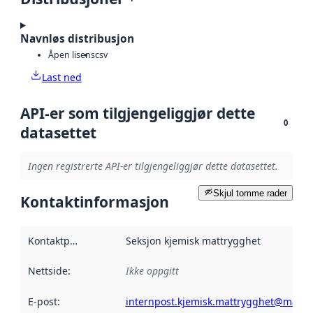
Navnløs distribusjon
Åpen lisens
csv
Last ned
API-er som tilgjengeliggjør dette
0
datasettet
Ingen registrerte API-er tilgjengeliggjør dette datasettet.
Skjul tomme rader
Kontaktinformasjon
Kontaktpunkt
:
Seksjon kjemisk mattrygghet
Nettside
:
Ikke oppgitt
E-post
:
internpost.kjemisk.mattrygghet@mattil