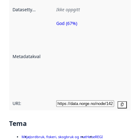
Datasettype
:
Ikke oppgitt
God (67%)
Metadatakvalitet
er en indikator
på hvor godt
datasettene er
beskrevet ved
Metadatakvalitet
:
hjelp
avmetadata.
Les mer om
metadatakvalitet
her
URI:
Kopier
Tema
Miljø
Jordbruk, fiskeri, skogbruk og mat
Helse
REGI