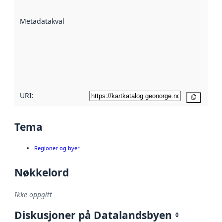
datasettene er
beskrevet ved
Metadatakvalitet
:
hjelp
avmetadata.
Les mer om
metadatakvalitet
her
URI:
Kopier
Tema
Regioner og byer
Nøkkelord
Ikke oppgitt
Diskusjoner på Datalandsbyen
0