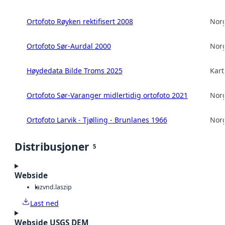
Ortofoto Røyken rektifisert 2008
Norg
Ortofoto Sør-Aurdal 2000
Norg
Høydedata Bilde Troms 2025
Kart
Ortofoto Sør-Varanger midlertidig ortofoto 2021
Norg
Ortofoto Larvik - Tjølling - Brunlanes 1966
Norg
Distribusjoner
5
Webside
laz
vnd.laszip
Last ned
Webside USGS DEM