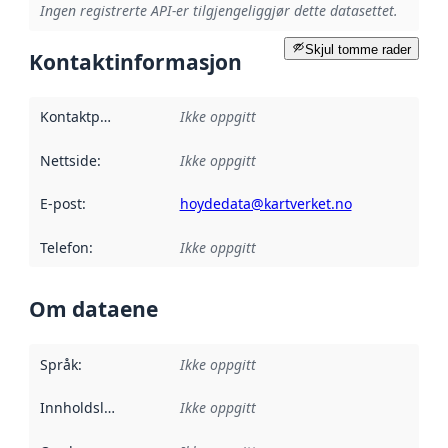
Ingen registrerte API-er tilgjengeliggjør dette datasettet.
Skjul tomme rader
Kontaktinformasjon
Kontaktpunkt
:
Ikke oppgitt
Nettside
:
Ikke oppgitt
E-post
:
hoydedata@kartverket.no
Telefon
:
Ikke oppgitt
Om dataene
Språk
:
Ikke oppgitt
Innholdsleverandører
Ikke oppgitt
: