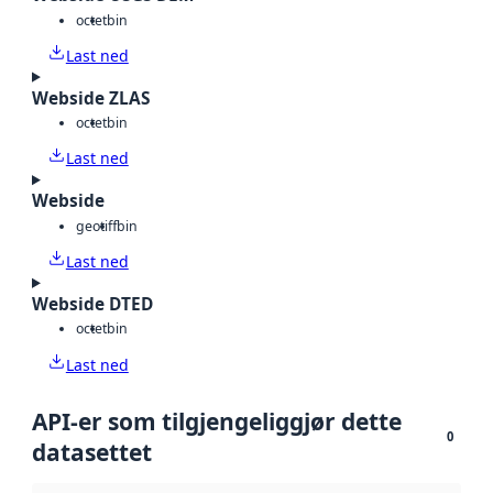
octet
bin
Last ned
Webside ZLAS
octet
bin
Last ned
Webside
geotiff
bin
Last ned
Webside DTED
octet
bin
Last ned
API-er som tilgjengeliggjør dette
0
datasettet