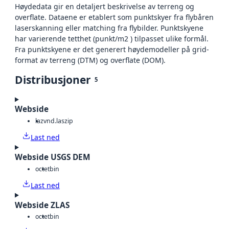
Høydedata gir en detaljert beskrivelse av terreng og
overflate. Dataene er etablert som punktskyer fra flybåren
laserskanning eller matching fra flybilder. Punktskyene
har varierende tetthet (punkt/m2 ) tilpasset ulike formål.
Fra punktskyene er det generert høydemodeller på grid-
format av terreng (DTM) og overflate (DOM).
Distribusjoner
5
Webside
laz
vnd.laszip
Last ned
Webside USGS DEM
octet
bin
Last ned
Webside ZLAS
octet
bin