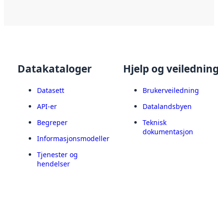
Datakataloger
Hjelp og veilednin
Datasett
Brukerveiledning
API-er
Datalandsbyen
Begreper
Teknisk
dokumentasjon
Informasjonsmodeller
Tjenester og
hendelser