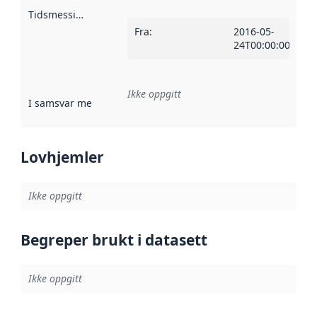
Tidsmessig avgrensning
:
Fra
:
2016-05-
24T00:00:00Z
Ikke oppgitt
I samsvar med
:
Referanse til en implementasjonsregel eller a
Lovhjemler
Ikke oppgitt
Begreper brukt i datasett
Ikke oppgitt