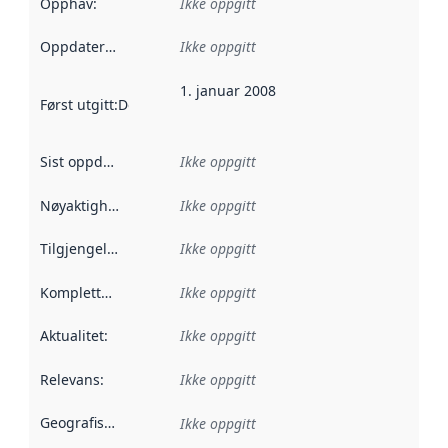
Opphav
:
Ikke oppgitt
Oppdateringsfrekvens
Ikke oppgitt
:
1. januar 2008
Først utgitt
:
Denne datoen sier når dataene i dette datasettet 
Sist oppdatert
:
Ikke oppgitt
Nøyaktighet
:
Ikke oppgitt
Tilgjengelighet
:
Ikke oppgitt
Kompletthet
:
Ikke oppgitt
Aktualitet
:
Ikke oppgitt
Relevans
:
Ikke oppgitt
Geografisk avgrensning
:
Ikke oppgitt