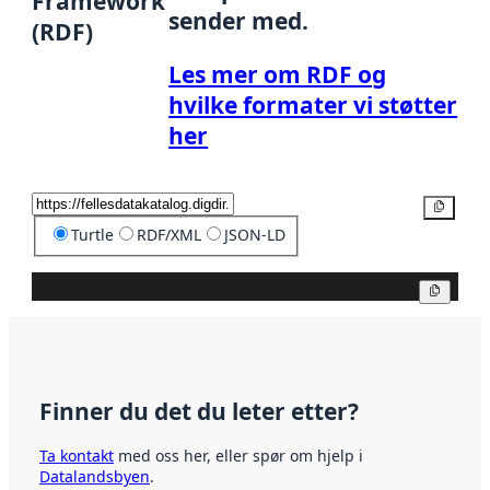
Framework
sender med.
(RDF)
Les mer om RDF og
hvilke formater vi støtter
her
Kopier
Turtle
RDF/XML
JSON-LD
Kopier
Finner du det du leter etter?
Ta kontakt
med oss her, eller spør om hjelp i
Datalandsbyen
.