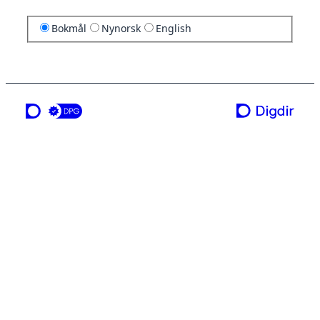
Bokmål
Nynorsk
English
en tjeneste fra