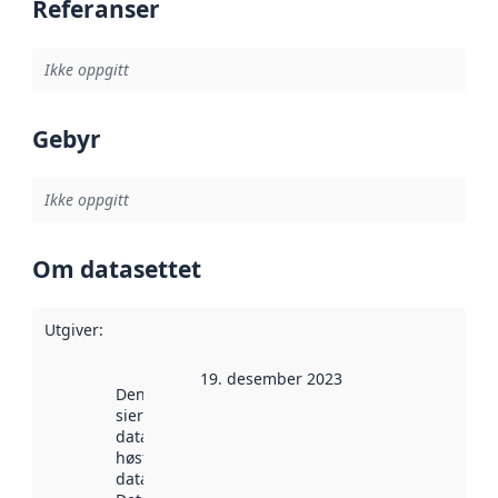
Referanser
Ikke oppgitt
Gebyr
Ikke oppgitt
Om datasettet
Utgiver
:
19. desember 2023
Denne datoen
sier når
datasettet ble
høstet av
data.norge.no.