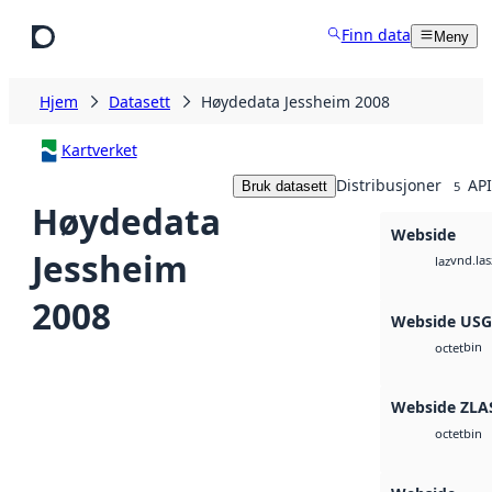
Hopp til hovedinnhold
Finn data
Meny
Hjem
Datasett
Høydedata Jessheim 2008
Kartverket
Distribusjoner
API
Bruk datasett
5
Høydedata
Webside
Jessheim
vnd.las
laz
2008
Webside US
bin
octet
Webside ZLA
bin
octet