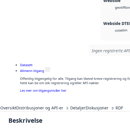
Webside
bin
geotiff
Webside DTE
bin
octet
Ingen registrerte API
Datasett
Allmenn tilgang
Offentlig tilgjengelig for alle. Tilgang kan likevel kreve registrering o
helst kan be om slik registrering og/eller API-nøkler.
Les mer om tilgangsnivåer her
Oversikt
Distribusjoner og API-er
Detaljer
Diskusjoner
RDF
5
0
Beskrivelse