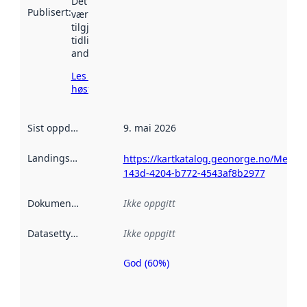
Det kan ha
Publisert
:
vært
tilgjengelig
tidligere
andre steder.
Les mer om
høsting her
Sist oppdatert
:
9. mai 2026
Landingsside
:
https://kartkatalog.geonorge.no/Metad
143d-4204-b772-4543af8b2977
Dokumentasjon
:
Ikke oppgitt
Datasettype
:
Ikke oppgitt
God (60%)
Metadatakvalitet
er en indikator
på hvor godt