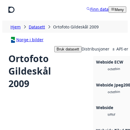
Hopp til hovedinnhold
Finn data
Meny
Hjem
Datasett
Ortofoto Gildeskål 2009
Norge i bilder
Distribusjoner
API-er
Bruk datasett
8
Ortofoto
Webside ECW
Gildeskål
bin
octet
2009
Webside Jpeg20
bin
octet
Webside
tif
tiff