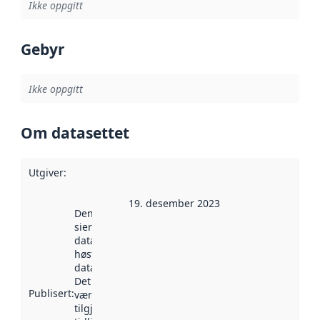
Ikke oppgitt
Gebyr
Ikke oppgitt
Om datasettet
Utgiver
:
19. desember 2023
Denne datoen
sier når
datasettet ble
høstet av
data.norge.no.
Det kan ha
Publisert
:
vært
tilgjengelig