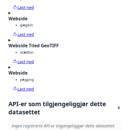
Last ned
Webside
jpeg
bin
Last ned
Webside Tiled GeoTIFF
octet
bin
Last ned
Webside
png
png
Last ned
API-er som tilgjengeliggjør dette
0
datasettet
Ingen registrerte API-er tilgjengeliggjør dette datasettet.