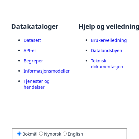
Datakataloger
Hjelp og veilednin
Datasett
Brukerveiledning
API-er
Datalandsbyen
Begreper
Teknisk
dokumentasjon
Informasjonsmodeller
Tjenester og
hendelser
Bokmål
Nynorsk
English