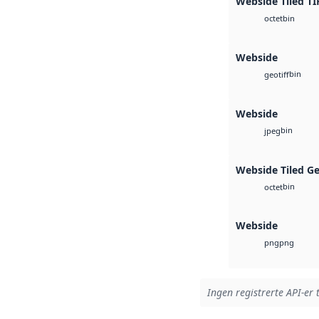
Webside Tiled TI
bin
octet
Webside
bin
geotiff
Webside
bin
jpeg
Webside Tiled G
bin
octet
Webside
png
png
Ingen registrerte API-er 