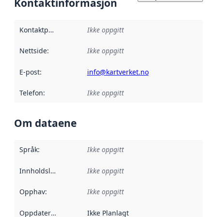
Kontaktinformasjon
Kontaktpunkt
:
Ikke oppgitt
Nettside
:
Ikke oppgitt
E-post
:
info@kartverket.no
Telefon
:
Ikke oppgitt
Om dataene
Språk
:
Ikke oppgitt
Innholdsleverandører
Ikke oppgitt
:
Opphav
:
Ikke oppgitt
Oppdateringsfrekvens
Ikke Planlagt
: