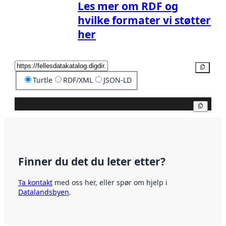
Les mer om RDF og
hvilke formater vi støtter
her
Kopier
Turtle
RDF/XML
JSON-LD
Kopier
Finner du det du leter etter?
Ta kontakt
med oss her, eller spør om hjelp i
Datalandsbyen
.