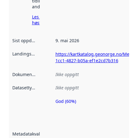
tidligere
andre steder.
Les mer om
høsting her
Sist oppdatert
:
9. mai 2026
Landingsside
:
https://kartkatalog.geonorge.no/Metad
1cc1-4827-b05a-ef1e2cd7b316
Dokumentasjon
:
Ikke oppgitt
Datasettype
:
Ikke oppgitt
God (60%)
Metadatakvalitet
er en indikator
på hvor godt
datasettene er
beskrevet ved
Metadatakvalitet
:
hjelp