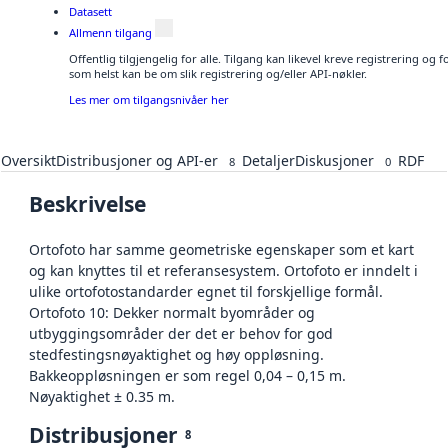
Datasett
Allmenn tilgang
Offentlig tilgjengelig for alle. Tilgang kan likevel kreve registrering og
som helst kan be om slik registrering og/eller API-nøkler.
Les mer om tilgangsnivåer her
Oversikt
Distribusjoner og API-er
Detaljer
Diskusjoner
RDF
8
0
Beskrivelse
Ortofoto har samme geometriske egenskaper som et kart
og kan knyttes til et referansesystem. Ortofoto er inndelt i
ulike ortofotostandarder egnet til forskjellige formål.
Ortofoto 10: Dekker normalt byområder og
utbyggingsområder der det er behov for god
stedfestingsnøyaktighet og høy oppløsning.
Bakkeoppløsningen er som regel 0,04 – 0,15 m.
Nøyaktighet ± 0.35 m.
Distribusjoner
8