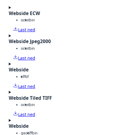
Webside ECW
octet
bin
Last ned
Webside Jpeg2000
octet
bin
Last ned
Webside
tiff
tif
Last ned
Webside Tiled TIFF
octet
bin
Last ned
Webside
geotiff
bin