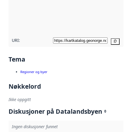
avmetadata.
Les mer om
metadatakvalitet
her
URI:
Kopier
Tema
Regioner og byer
Nøkkelord
Ikke oppgitt
Diskusjoner på Datalandsbyen
0
Ingen diskusjoner funnet