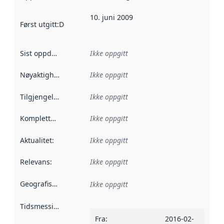
10. juni 2009
Først utgitt
:
Denne datoen sier når dataene i dette datasettet 
Sist oppdatert
:
Ikke oppgitt
Nøyaktighet
:
Ikke oppgitt
Tilgjengelighet
:
Ikke oppgitt
Kompletthet
:
Ikke oppgitt
Aktualitet
:
Ikke oppgitt
Relevans
:
Ikke oppgitt
Geografisk avgrensning
:
Ikke oppgitt
Tidsmessig avgrensning
:
Fra
:
2016-02-