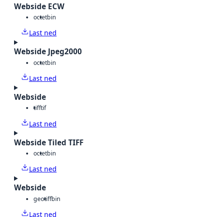
Webside ECW
octet
bin
Last ned
Webside Jpeg2000
octet
bin
Last ned
Webside
tiff
tif
Last ned
Webside Tiled TIFF
octet
bin
Last ned
Webside
geotiff
bin
Last ned