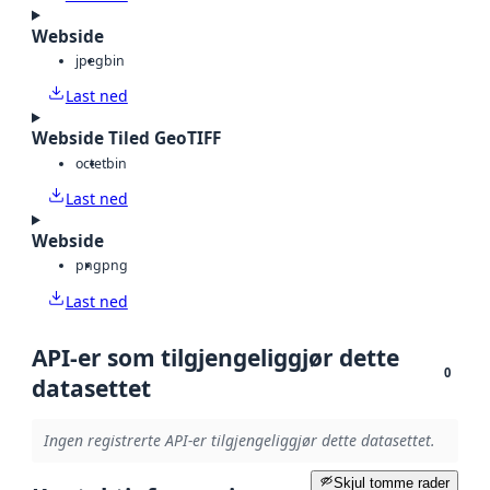
Webside
jpeg
bin
Last ned
Webside Tiled GeoTIFF
octet
bin
Last ned
Webside
png
png
Last ned
API-er som tilgjengeliggjør dette
0
datasettet
Ingen registrerte API-er tilgjengeliggjør dette datasettet.
Skjul tomme rader