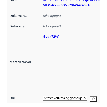
https://kartkatalog.geonorge.no/Metad
6fb0-46de-960c-78f404743e1c
Dokumentasjon
:
Ikke oppgitt
Datasettype
:
Ikke oppgitt
God (72%)
Metadatakvalitet
er en indikator
på hvor godt
datasettene er
beskrevet ved
Metadatakvalitet
:
hjelp
avmetadata.
Les mer om
metadatakvalitet
her
URI:
Kopier