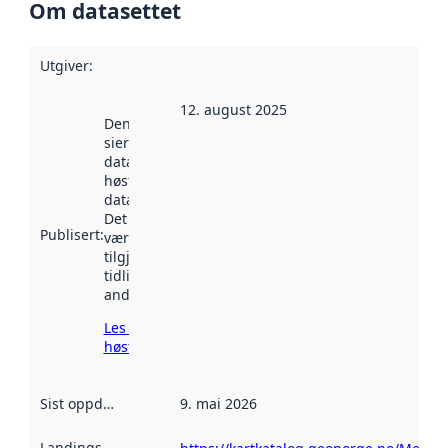
Om datasettet
Utgiver
:
12. august 2025
Denne datoen
sier når
datasettet ble
høstet av
data.norge.no.
Det kan ha
Publisert
:
vært
tilgjengelig
tidligere
andre steder.
Les mer om
høsting her
Sist oppdatert
:
9. mai 2026
Landingsside
: