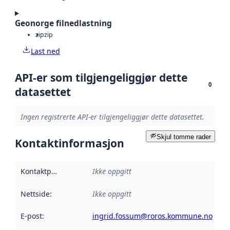
Geonorge filnedlastning
zip
zip
Last ned
API-er som tilgjengeliggjør dette
0
datasettet
Ingen registrerte API-er tilgjengeliggjør dette datasettet.
Skjul tomme rader
Kontaktinformasjon
Kontaktpunkt
:
Ikke oppgitt
Nettside
:
Ikke oppgitt
E-post
:
ingrid.fossum@roros.kommune.no