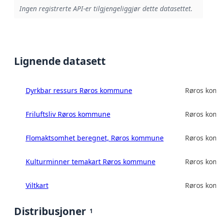
Ingen registrerte API-er tilgjengeliggjør dette datasettet.
Lignende datasett
Dyrkbar ressurs Røros kommune
Røros k
Friluftsliv Røros kommune
Røros k
Flomaktsomhet beregnet, Røros kommune
Røros k
Kulturminner temakart Røros kommune
Røros k
Viltkart
Røros k
Distribusjoner
1