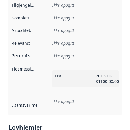
Tilgjengelighet
:
Ikke oppgitt
Kompletthet
:
Ikke oppgitt
Aktualitet
:
Ikke oppgitt
Relevans
:
Ikke oppgitt
Geografisk avgrensning
:
Ikke oppgitt
Tidsmessig avgrensning
:
Fra
:
2017-10-
31T00:00:00Z
Ikke oppgitt
I samsvar med
:
Referanse til en implementasjonsregel eller a
Lovhjemler