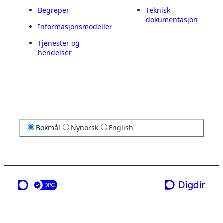
Begreper
Teknisk
dokumentasjon
Informasjonsmodeller
Tjenester og
hendelser
Bokmål
Nynorsk
English
en tjeneste fra