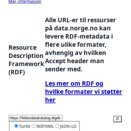
Mer informasjon
Alle URL-er til ressurser
på data.norge.no kan
levere RDF-metadata i
flere ulike formater,
Resource
avhengig av hvilken
Description
Accept header man
Framework
sender med.
(RDF)
Les mer om RDF og
hvilke formater vi støtter
her
Kopier
Turtle
RDF/XML
JSON-LD