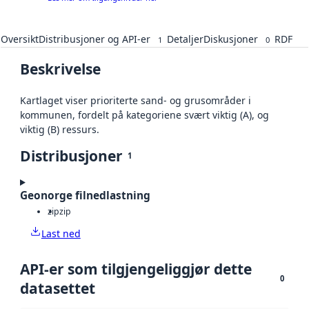
Oversikt
Distribusjoner og API-er
Detaljer
Diskusjoner
RDF
1
0
Beskrivelse
Kartlaget viser prioriterte sand- og grusområder i
kommunen, fordelt på kategoriene svært viktig (A), og
viktig (B) ressurs.
Distribusjoner
1
Geonorge filnedlastning
zip
zip
Last ned
API-er som tilgjengeliggjør dette
0
datasettet