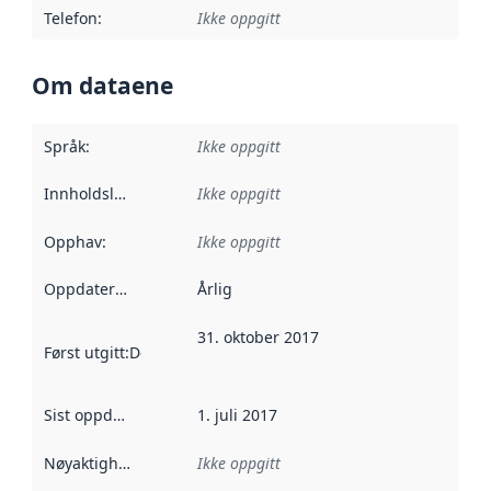
Telefon
:
Ikke oppgitt
Om dataene
Språk
:
Ikke oppgitt
Innholdsleverandører
Ikke oppgitt
:
Opphav
:
Ikke oppgitt
Oppdateringsfrekvens
Årlig
:
31. oktober 2017
Først utgitt
:
Denne datoen sier når dataene i dette datasettet 
Sist oppdatert
:
1. juli 2017
Nøyaktighet
:
Ikke oppgitt