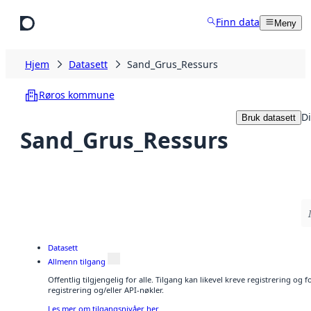
Hopp til hovedinnhold
Finn data
Meny
Hjem
Datasett
Sand_Grus_Ressurs
Røros kommune
Di
Bruk datasett
Sand_Grus_Ressurs
Datasett
Allmenn tilgang
Offentlig tilgjengelig for alle. Tilgang kan likevel kreve registrering o
registrering og/eller API-nøkler.
Les mer om tilgangsnivåer her