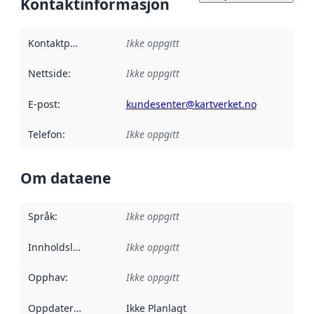
Kontaktinformasjon
Kontaktpunkt
:
Ikke oppgitt
Nettside
:
Ikke oppgitt
E-post
:
kundesenter@kartverket.no
Telefon
:
Ikke oppgitt
Om dataene
Språk
:
Ikke oppgitt
Innholdsleverandører
Ikke oppgitt
:
Opphav
:
Ikke oppgitt
Oppdateringsfrekvens
Ikke Planlagt
: