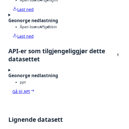
Åpen lisens
API
gml
gml
Last ned
Geonorge nedlastning
Åpen lisens
API
gdb
bin
Last ned
API-er som tilgjengeliggjør dette
1
datasettet
Geonorge nedlastning
ppt
Gå til API
Lignende datasett