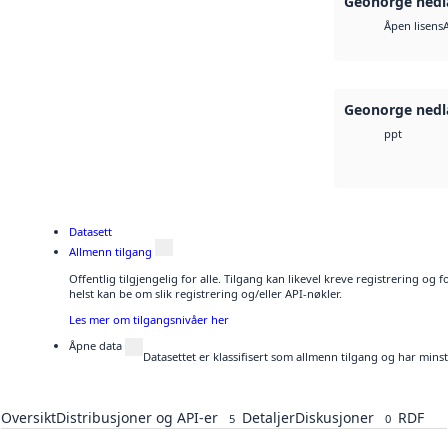
Geonorge nedl
Åpen lisens
Geonorge nedl
ppt
Datasett
Allmenn tilgang
Offentlig tilgjengelig for alle. Tilgang kan likevel kreve registrering o
helst kan be om slik registrering og/eller API-nøkler.
Les mer om tilgangsnivåer her
Åpne data
Datasettet er klassifisert som allmenn tilgang og har mins
Oversikt
Distribusjoner og API-er
Detaljer
Diskusjoner
RDF
5
0