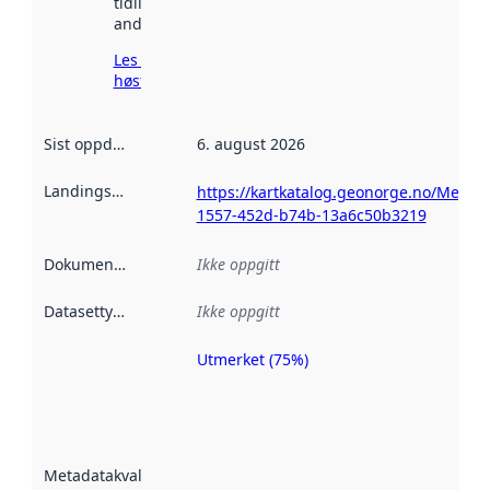
tidligere
andre steder.
Les mer om
høsting her
Sist oppdatert
:
6. august 2026
Landingsside
:
https://kartkatalog.geonorge.no/Metad
1557-452d-b74b-13a6c50b3219
Dokumentasjon
:
Ikke oppgitt
Datasettype
:
Ikke oppgitt
Utmerket (75%)
Metadatakvalitet
er en indikator
på hvor godt
datasettene er
beskrevet ved
Metadatakvalitet
:
hjelp