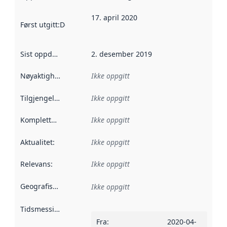
17. april 2020
Først utgitt
:
Denne datoen sier når dataene i dette datasettet 
Sist oppdatert
:
2. desember 2019
Nøyaktighet
:
Ikke oppgitt
Tilgjengelighet
:
Ikke oppgitt
Kompletthet
:
Ikke oppgitt
Aktualitet
:
Ikke oppgitt
Relevans
:
Ikke oppgitt
Geografisk avgrensning
:
Ikke oppgitt
Tidsmessig avgrensning
:
Fra
:
2020-04-