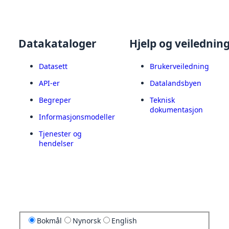
Datakataloger
Hjelp og veilednin
Datasett
Brukerveiledning
API-er
Datalandsbyen
Begreper
Teknisk
dokumentasjon
Informasjonsmodeller
Tjenester og
hendelser
Bokmål
Nynorsk
English