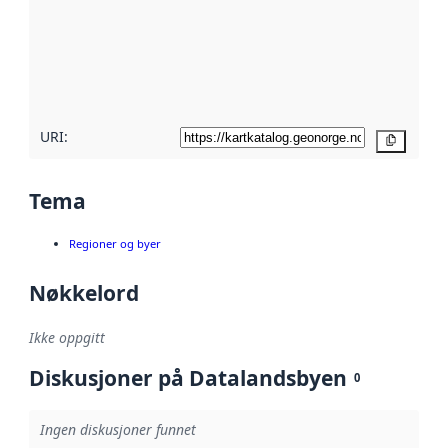
avmetadata.
Les mer om
metadatakvalitet
her
URI:
Kopier
Tema
Regioner og byer
Nøkkelord
Ikke oppgitt
Diskusjoner på Datalandsbyen
0
Ingen diskusjoner funnet