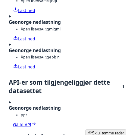
Åpen lisens
API
sql
sql
Last ned
Geonorge nedlastning
Åpen lisens
API
gml
gml
Last ned
Geonorge nedlastning
Åpen lisens
API
gdb
bin
Last ned
API-er som tilgjengeliggjør dette
1
datasettet
Geonorge nedlastning
ppt
Gå til API
Skjul tomme rader