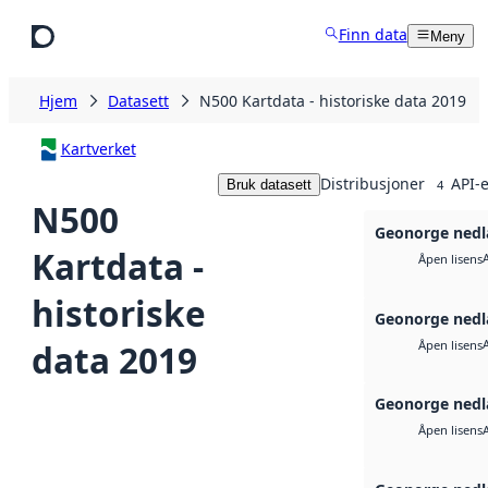
Hopp til hovedinnhold
Finn data
Meny
Hjem
Datasett
N500 Kartdata - historiske data 2019
Kartverket
Distribusjoner
API-e
Bruk datasett
4
N500
Geonorge nedl
Kartdata -
Åpen lisens
historiske
Geonorge nedl
data 2019
Åpen lisens
Geonorge nedl
Åpen lisens