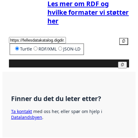
Les mer om RDF og
hvilke formater vi støtter
her
Kopier
Turtle
RDF/XML
JSON-LD
Kopier
Finner du det du leter etter?
Ta kontakt
med oss her, eller spør om hjelp i
Datalandsbyen
.