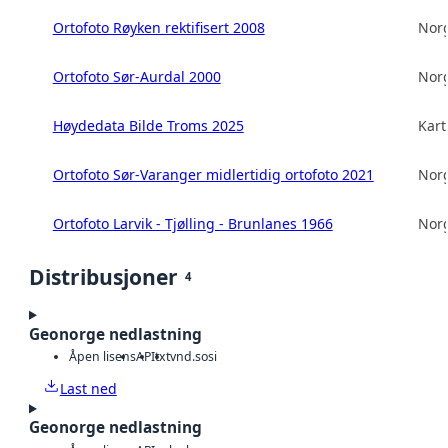
Ortofoto Røyken rektifisert 2008
Norg
Ortofoto Sør-Aurdal 2000
Norg
Høydedata Bilde Troms 2025
Kart
Ortofoto Sør-Varanger midlertidig ortofoto 2021
Norg
Ortofoto Larvik - Tjølling - Brunlanes 1966
Norg
Distribusjoner
4
Geonorge nedlastning
Åpen lisens
API
txt
vnd.sosi
Last ned
Geonorge nedlastning