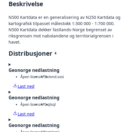
Beskrivelse
N500 Kartdata er en generalisering av N250 Kartdata og
kartografisk tilpasset målestokk 1:300 000 - 1:700 000.
N500 Kartdata dekker fastlands-Norge begrenset av
riksgrensen mot nabolandene og territorialgrensen i
havet.
Distribusjoner
4
Geonorge nedlastning
Åpen lisens
API
txt
vnd.sosi
Last ned
Geonorge nedlastning
Åpen lisens
API
sql
sql
Last ned
Geonorge nedlastning