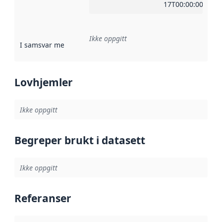
17T00:00:00Z
Ikke oppgitt
I samsvar med
:
Referanse til en implementasjonsregel eller a
Lovhjemler
Ikke oppgitt
Begreper brukt i datasett
Ikke oppgitt
Referanser