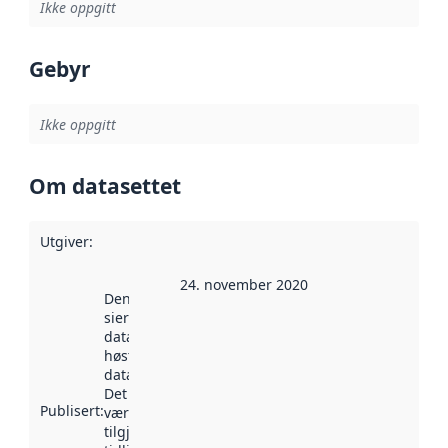
Ikke oppgitt
Gebyr
Ikke oppgitt
Om datasettet
Utgiver
:
24. november 2020
Denne datoen
sier når
datasettet ble
høstet av
data.norge.no.
Det kan ha
Publisert
:
vært
tilgjengelig