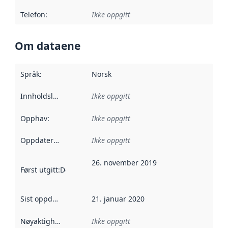
Telefon
:
Ikke oppgitt
Om dataene
Språk
:
Norsk
Innholdsleverandører
Ikke oppgitt
:
Opphav
:
Ikke oppgitt
Oppdateringsfrekvens
Ikke oppgitt
:
26. november 2019
Først utgitt
:
Denne datoen sier når dataene i dette datasettet 
Sist oppdatert
:
21. januar 2020
Nøyaktighet
:
Ikke oppgitt