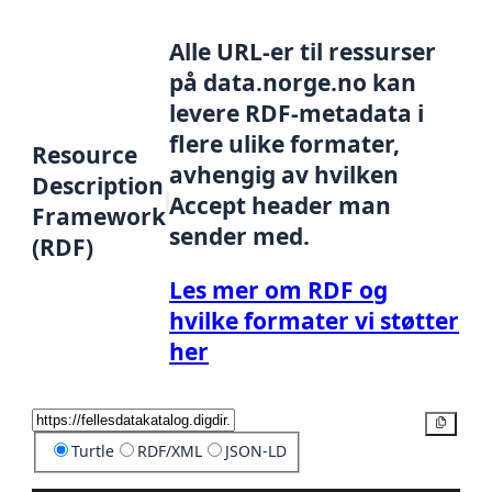
Alle URL-er til ressurser
på data.norge.no kan
levere RDF-metadata i
flere ulike formater,
Resource
avhengig av hvilken
Description
Accept header man
Framework
sender med.
(RDF)
Les mer om RDF og
hvilke formater vi støtter
her
Kopier
Turtle
RDF/XML
JSON-LD