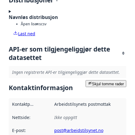
Navnløs distribusjon
Åpen lisens
csv
Last ned
API-er som tilgjengeliggjør dette
0
datasettet
Ingen registrerte API-er tilgjengeliggjør dette datasettet.
Skjul tomme rader
Kontaktinformasjon
Kontaktpunkt
:
Arbeidstilsynets postmottak
Nettside
:
Ikke oppgitt
E-post
:
post@arbeidstilsynet.no