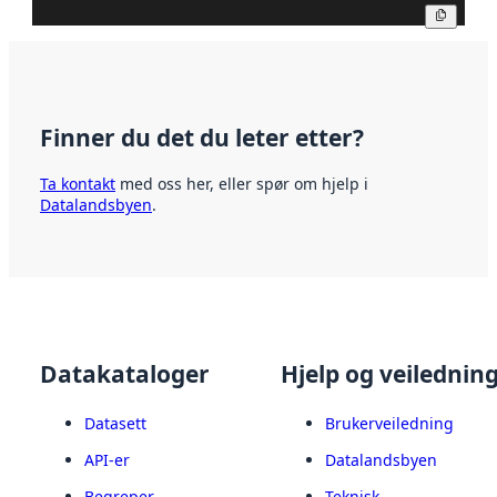
Kopier
Finner du det du leter etter?
Ta kontakt
med oss her, eller spør om hjelp i
Datalandsbyen
.
Datakataloger
Hjelp og veilednin
Datasett
Brukerveiledning
API-er
Datalandsbyen
Begreper
Teknisk