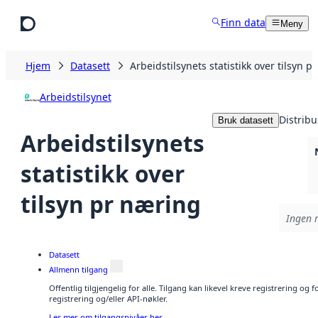
Hopp til hovedinnhold
Finn data
Meny
Hjem
Datasett
Arbeidstilsynets statistikk over tilsyn p
Arbeidstilsynet
Distribu
Bruk datasett
Arbeidstilsynets
statistikk over
tilsyn pr næring
Ingen r
Datasett
Allmenn tilgang
Offentlig tilgjengelig for alle. Tilgang kan likevel kreve registrering o
registrering og/eller API-nøkler.
Les mer om tilgangsnivåer her