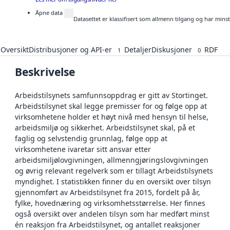
Åpne data
Datasettet er klassifisert som allmenn tilgang og har mins
Oversikt
Distribusjoner og API-er
Detaljer
Diskusjoner
RDF
1
0
Beskrivelse
Arbeidstilsynets samfunnsoppdrag er gitt av Stortinget.
Arbeidstilsynet skal legge premisser for og følge opp at
virksomhetene holder et høyt nivå med hensyn til helse,
arbeidsmiljø og sikkerhet. Arbeidstilsynet skal, på et
faglig og selvstendig grunnlag, følge opp at
virksomhetene ivaretar sitt ansvar etter
arbeidsmiljølovgivningen, allmenngjøringslovgivningen
og øvrig relevant regelverk som er tillagt Arbeidstilsynets
myndighet. I statistikken finner du en oversikt over tilsyn
gjennomført av Arbeidstilsynet fra 2015, fordelt på år,
fylke, hovednæring og virksomhetsstørrelse. Her finnes
også oversikt over andelen tilsyn som har medført minst
én reaksjon fra Arbeidstilsynet, og antallet reaksjoner