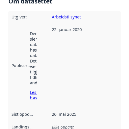
Om datasettet
Utgiver
:
Arbeidstilsynet
22. januar 2020
Denne datoen
sier når
datasettet ble
høstet av
data.norge.no.
Det kan ha
Publisert
:
vært
tilgjengelig
tidligere
andre steder.
Les mer om
høsting her
Sist oppdatert
:
26. mai 2025
Landingsside
:
Ikke oppgitt