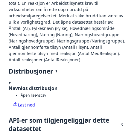
totalt. En reaksjon er Arbeidstilsynets krav til
virksomheter om å rette opp i brudd på
arbeidsmiljøregelverket. Merk at slike brudd kan være av
ulik alvorlighetsgrad. Det åpne datasettet består av:
Årstall (Ar), Fylkesnavn (Fylke), Hovednæringsområde
(Hovednaring), Næring (Naring), Næringshovedgruppe
(Naringshovedgruppe), Næringsgruppe (Naringsgruppe),
Antall gjennomførte tilsyn (AntallTilsyn), Antall
gjennomførte tilsyn med reaksjon (AntallMedReaksjon),
Antall reaksjoner (AntallReaksjoner)
Distribusjoner
1
Navnløs distribusjon
Åpen lisens
csv
Last ned
API-er som tilgjengeliggjør dette
0
datasettet