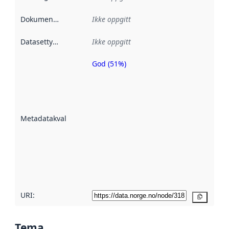
Dokumentasjon
:
Ikke oppgitt
Datasettype
:
Ikke oppgitt
God (51%)
Metadatakvalitet
er en indikator
på hvor godt
datasettene er
beskrevet ved
Metadatakvalitet
:
hjelp
avmetadata.
Les mer om
metadatakvalitet
her
URI:
Kopier
Tema