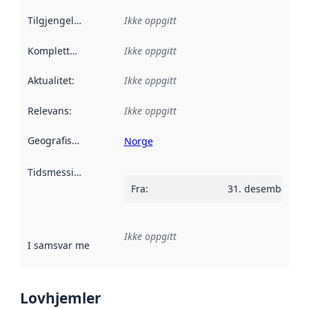
Tilgjengelighet
:
Ikke oppgitt
Kompletthet
:
Ikke oppgitt
Aktualitet
:
Ikke oppgitt
Relevans
:
Ikke oppgitt
Geografisk avgrensning
:
Norge
Tidsmessig avgrensning
:
Fra
:
31. desember 20
Ikke oppgitt
I samsvar med
:
Referanse til en implementasjonsregel eller a
Lovhjemler