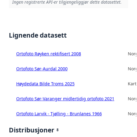
Ingen registrerte API-er tilgjengeliggjør dette datasettet.
Lignende datasett
Ortofoto Røyken rektifisert 2008
Norg
Ortofoto Sør-Aurdal 2000
Norg
Høydedata Bilde Troms 2025
Kart
Ortofoto Sør-Varanger midlertidig ortofoto 2021
Norg
Ortofoto Larvik - Tjølling - Brunlanes 1966
Norg
Distribusjoner
8