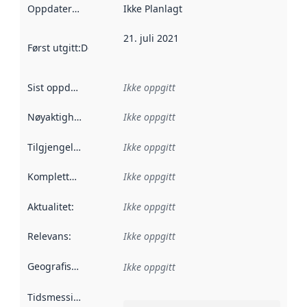
Oppdateringsfrekvens
Ikke Planlagt
:
21. juli 2021
Først utgitt
:
Denne datoen sier når dataene i dette datasettet 
Sist oppdatert
:
Ikke oppgitt
Nøyaktighet
:
Ikke oppgitt
Tilgjengelighet
:
Ikke oppgitt
Kompletthet
:
Ikke oppgitt
Aktualitet
:
Ikke oppgitt
Relevans
:
Ikke oppgitt
Geografisk avgrensning
:
Ikke oppgitt
Tidsmessig avgrensning
: