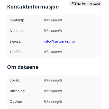
Skjul tomme rader
Kontaktinformasjon
Kontaktpunkt
:
Ikke oppgitt
Nettside
:
Ikke oppgitt
E-post
:
info@kartverket.no
Telefon
:
Ikke oppgitt
Om dataene
Språk
:
Ikke oppgitt
Innholdsleverandører
Ikke oppgitt
:
Opphav
:
Ikke oppgitt