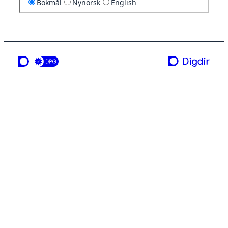
Bokmål
Nynorsk
English
en tjeneste fra