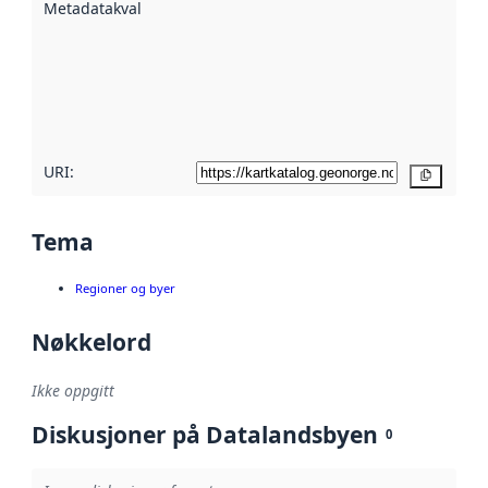
Metadatakvalitet
:
hjelp
avmetadata.
Les mer om
metadatakvalitet
her
URI:
Kopier
Tema
Regioner og byer
Nøkkelord
Ikke oppgitt
Diskusjoner på Datalandsbyen
0