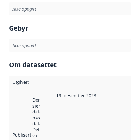
Ikke oppgitt
Gebyr
Ikke oppgitt
Om datasettet
Utgiver
:
19. desember 2023
Denne datoen
sier når
datasettet ble
høstet av
data.norge.no.
Det kan ha
Publisert
:
vært