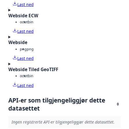
Last ned
Webside ECW
octet
bin
Last ned
Webside
png
png
Last ned
Webside Tiled GeoTIFF
octet
bin
Last ned
API-er som tilgjengeliggjør dette
0
datasettet
Ingen registrerte API-er tilgjengeliggjør dette datasettet.