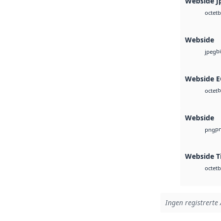
Webside J
b
octet
Webside
b
jpeg
Webside 
b
octet
Webside
p
png
Webside T
b
octet
Ingen registrerte 