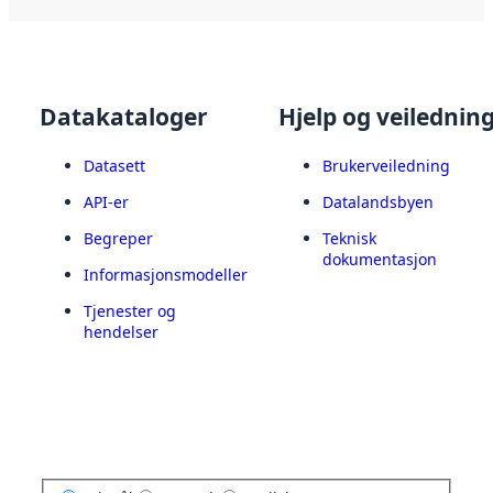
Datakataloger
Hjelp og veilednin
Datasett
Brukerveiledning
API-er
Datalandsbyen
Begreper
Teknisk
dokumentasjon
Informasjonsmodeller
Tjenester og
hendelser