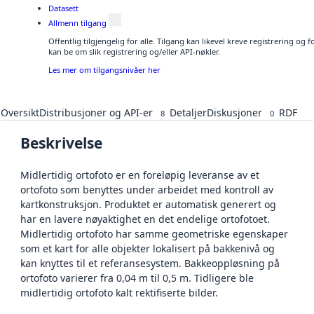
Datasett
Allmenn tilgang
Offentlig tilgjengelig for alle. Tilgang kan likevel kreve registrering o
kan be om slik registrering og/eller API-nøkler.
Les mer om tilgangsnivåer her
Oversikt
Distribusjoner og API-er
Detaljer
Diskusjoner
RDF
8
0
Beskrivelse
Midlertidig ortofoto er en foreløpig leveranse av et
ortofoto som benyttes under arbeidet med kontroll av
kartkonstruksjon. Produktet er automatisk generert og
har en lavere nøyaktighet en det endelige ortofotoet.
Midlertidig ortofoto har samme geometriske egenskaper
som et kart for alle objekter lokalisert på bakkenivå og
kan knyttes til et referansesystem. Bakkeoppløsning på
ortofoto varierer fra 0,04 m til 0,5 m. Tidligere ble
midlertidig ortofoto kalt rektifiserte bilder.