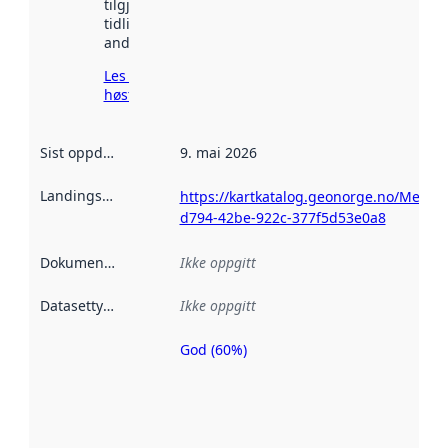
tilgjengelig
tidligere
andre steder.
Les mer om
høsting her
Sist oppdatert
:
9. mai 2026
Landingsside
:
https://kartkatalog.geonorge.no/Metad
d794-42be-922c-377f5d53e0a8
Dokumentasjon
:
Ikke oppgitt
Datasettype
:
Ikke oppgitt
God (60%)
Metadatakvalitet
er en indikator
på hvor godt
datasettene er
beskrevet ved