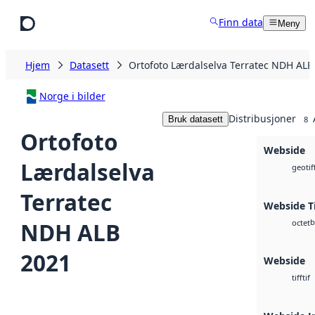
Hopp til hovedinnhold
Finn data
Meny
Hjem
Datasett
Ortofoto Lærdalselva Terratec NDH ALB
Norge i bilder
Distribusjoner
Bruk datasett
8
Ortofoto
Webside
Lærdalselva
geotif
Terratec
Webside Ti
b
NDH ALB
octet
2021
Webside
tif
tiff