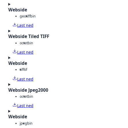
Webside
geotiff
bin
Last ned
Webside Tiled TIFF
octet
bin
Last ned
Webside
tiff
tif
Last ned
Webside Jpeg2000
octet
bin
Last ned
Webside
jpeg
bin