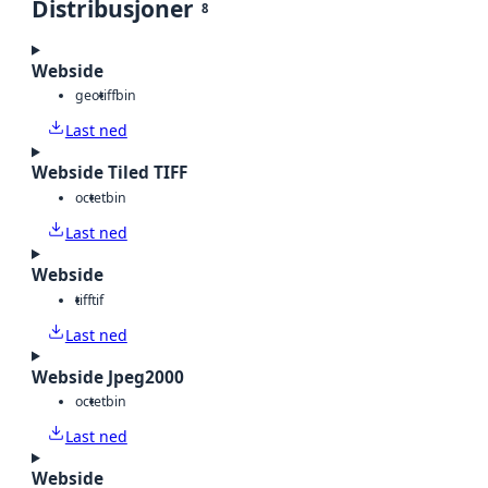
Distribusjoner
8
Webside
geotiff
bin
Last ned
Webside Tiled TIFF
octet
bin
Last ned
Webside
tiff
tif
Last ned
Webside Jpeg2000
octet
bin
Last ned
Webside