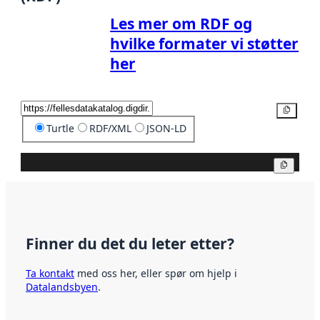
Les mer om RDF og
hvilke formater vi støtter
her
Kopier
Turtle
RDF/XML
JSON-LD
Kopier
Finner du det du leter etter?
Ta kontakt
med oss her, eller spør om hjelp i
Datalandsbyen
.