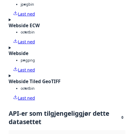
jpeg
bin
Last ned
Webside ECW
octet
bin
Last ned
Webside
png
png
Last ned
Webside Tiled GeoTIFF
octet
bin
Last ned
API-er som tilgjengeliggjør dette
0
datasettet