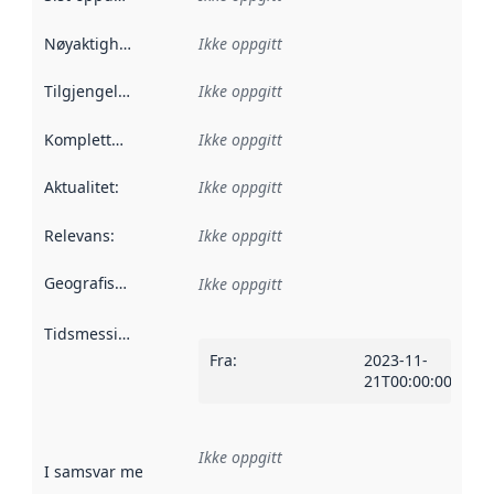
Nøyaktighet
:
Ikke oppgitt
Tilgjengelighet
:
Ikke oppgitt
Kompletthet
:
Ikke oppgitt
Aktualitet
:
Ikke oppgitt
Relevans
:
Ikke oppgitt
Geografisk avgrensning
:
Ikke oppgitt
Tidsmessig avgrensning
:
Fra
:
2023-11-
21T00:00:00Z
Ikke oppgitt
I samsvar med
:
Referanse til en implementasjonsregel eller a