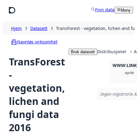
Hopp til hovedinnhold
Finn data
Meny
Hjem
Datasett
TransForest - vegetation, lichen and fu
Navnløs virksomhet
Distribusjoner
A
Bruk datasett
1
TransForest
WWW:LINK
-
zip
zip
vegetation,
Ingen registrerte A
lichen and
fungi data
2016