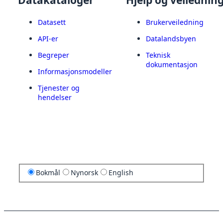
Datasett
Brukerveiledning
API-er
Datalandsbyen
Begreper
Teknisk
dokumentasjon
Informasjonsmodeller
Tjenester og
hendelser
Bokmål
Nynorsk
English