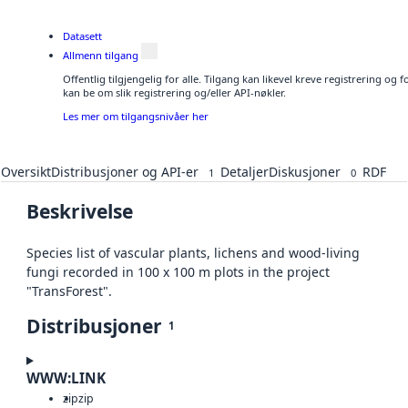
Datasett
Allmenn tilgang
Offentlig tilgjengelig for alle. Tilgang kan likevel kreve registrering o
kan be om slik registrering og/eller API-nøkler.
Les mer om tilgangsnivåer her
Oversikt
Distribusjoner og API-er
Detaljer
Diskusjoner
RDF
1
0
Beskrivelse
Species list of vascular plants, lichens and wood-living
fungi recorded in 100 x 100 m plots in the project
"TransForest".
Distribusjoner
1
WWW:LINK
zip
zip