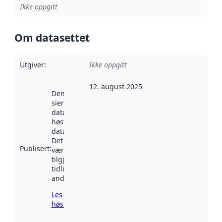
Ikke oppgitt
Om datasettet
Utgiver
:
Ikke oppgitt
12. august 2025
Denne datoen
sier når
datasettet ble
høstet av
data.norge.no.
Det kan ha
Publisert
:
vært
tilgjengelig
tidligere
andre steder.
Les mer om
høsting her