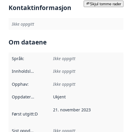
Skjul tomme rader
Kontaktinformasjon
Ikke oppgitt
Om dataene
Språk
:
Ikke oppgitt
Innholdsleverandører
Ikke oppgitt
:
Opphav
:
Ikke oppgitt
Oppdateringsfrekvens
Ukjent
:
21. november 2023
Først utgitt
:
Denne datoen sier når dataene i dette datasettet 
Sist oppdatert
:
Ikke oppgitt