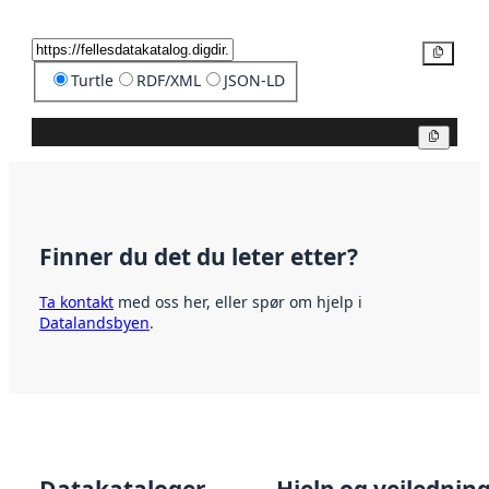
Kopier
Turtle
RDF/XML
JSON-LD
Kopier
Finner du det du leter etter?
Ta kontakt
med oss her, eller spør om hjelp i
Datalandsbyen
.
Datakataloger
Hjelp og veilednin