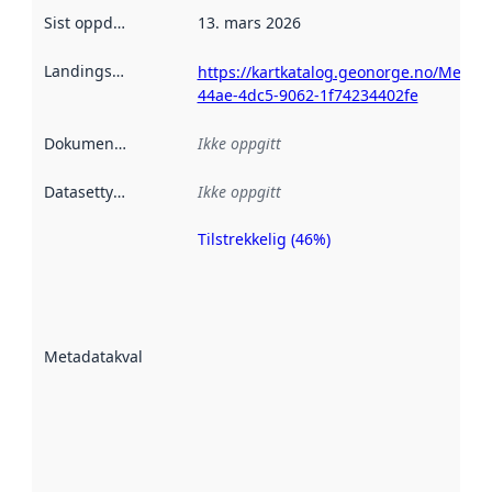
Sist oppdatert
:
13. mars 2026
Landingsside
:
https://kartkatalog.geonorge.no/Metad
44ae-4dc5-9062-1f74234402fe
Dokumentasjon
:
Ikke oppgitt
Datasettype
:
Ikke oppgitt
Tilstrekkelig (46%)
Metadatakvalitet
er en indikator
på hvor godt
datasettene er
beskrevet ved
Metadatakvalitet
:
hjelp
avmetadata.
Les mer om
metadatakvalitet
her