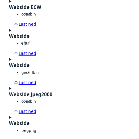
Webside ECW
octet
bin
Last ned
Webside
tiff
tif
Last ned
Webside
geotiff
bin
Last ned
Webside Jpeg2000
octet
bin
Last ned
Webside
png
png