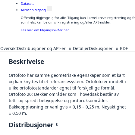
Datasett
Allmenn tilgang
Offentlig tilgjengelig for alle. Tilgang kan likevel kreve registrering og
som helst kan be om slik registrering og/eller API-nøkler.
Les mer om tilgangsnivåer her
Oversikt
Distribusjoner og API-er
Detaljer
Diskusjoner
RDF
8
0
Beskrivelse
Ortofoto har samme geometriske egenskaper som et kart
og kan knyttes til et referansesystem. Ortofoto er inndelt i
ulike ortofotostandarder egnet til forskjellige formål.
Ortofoto 20: Dekker områder som i hovedsak består av
tett- og spredt bebyggelse og jordbruksområder.
Bakkeoppløsning er vanligvis > 0,15 – 0,25 m. Nøyaktighet
± 0.50 m.
Distribusjoner
8