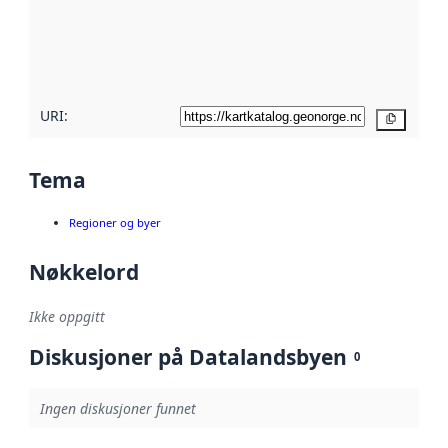
Les mer om
metadatakvalitet
her
URI:
Kopier
Tema
Regioner og byer
Nøkkelord
Ikke oppgitt
Diskusjoner på Datalandsbyen
0
Ingen diskusjoner funnet