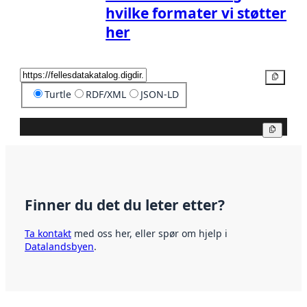
hvilke formater vi støtter
her
Kopier
Turtle
RDF/XML
JSON-LD
Kopier
Finner du det du leter etter?
Ta kontakt
med oss her, eller spør om hjelp i
Datalandsbyen
.