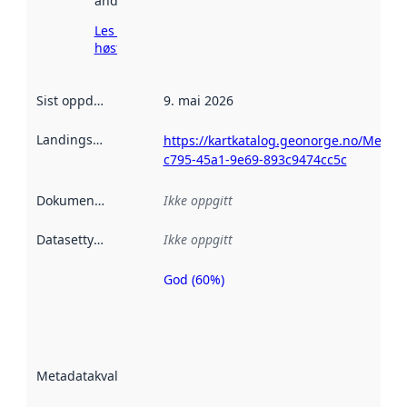
andre steder.
Les mer om
høsting her
Sist oppdatert
:
9. mai 2026
Landingsside
:
https://kartkatalog.geonorge.no/Metad
c795-45a1-9e69-893c9474cc5c
Dokumentasjon
:
Ikke oppgitt
Datasettype
:
Ikke oppgitt
God (60%)
Metadatakvalitet
er en indikator
på hvor godt
datasettene er
beskrevet ved
Metadatakvalitet
:
hjelp
avmetadata.