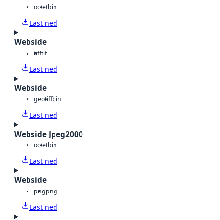
octet
bin
Last ned
Webside
tiff
tif
Last ned
Webside
geotiff
bin
Last ned
Webside Jpeg2000
octet
bin
Last ned
Webside
png
png
Last ned