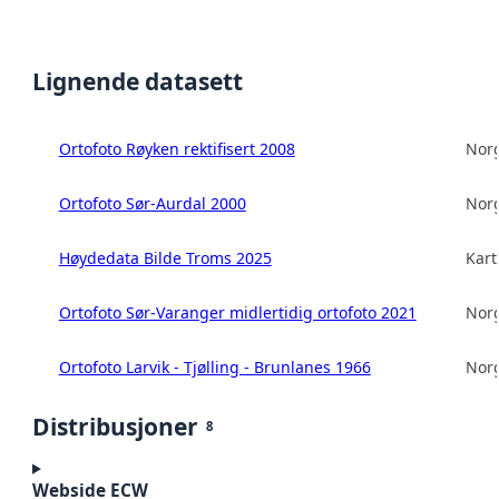
Lignende datasett
Ortofoto Røyken rektifisert 2008
Norg
Ortofoto Sør-Aurdal 2000
Norg
Høydedata Bilde Troms 2025
Kart
Ortofoto Sør-Varanger midlertidig ortofoto 2021
Norg
Ortofoto Larvik - Tjølling - Brunlanes 1966
Norg
Distribusjoner
8
Webside ECW