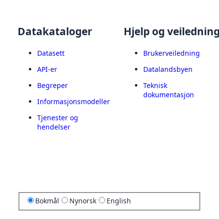
Datakataloger
Hjelp og veilednin
Datasett
Brukerveiledning
API-er
Datalandsbyen
Begreper
Teknisk
dokumentasjon
Informasjonsmodeller
Tjenester og
hendelser
Bokmål
Nynorsk
English