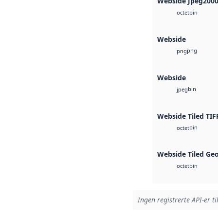
Webside Jpeg200
bin
octet
Webside
png
png
Webside
bin
jpeg
Webside Tiled TIF
bin
octet
Webside Tiled Ge
bin
octet
Ingen registrerte API-er ti