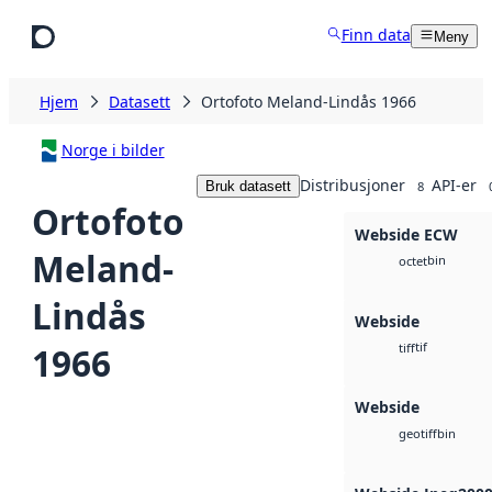
Hopp til hovedinnhold
Finn data
Meny
Hjem
Datasett
Ortofoto Meland-Lindås 1966
Norge i bilder
Distribusjoner
API-er
Bruk datasett
8
Ortofoto
Webside ECW
Meland-
bin
octet
Lindås
Webside
tif
1966
tiff
Webside
bin
geotiff