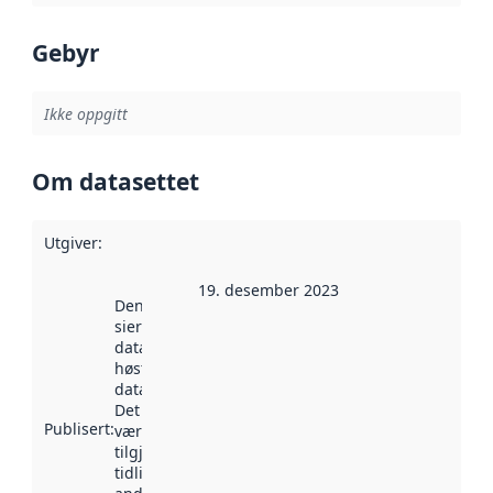
Gebyr
Ikke oppgitt
Om datasettet
Utgiver
:
19. desember 2023
Denne datoen
sier når
datasettet ble
høstet av
data.norge.no.
Det kan ha
Publisert
:
vært
tilgjengelig
tidligere