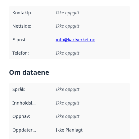
Kontaktpunkt
:
Ikke oppgitt
Nettside
:
Ikke oppgitt
E-post
:
info@kartverket.no
Telefon
:
Ikke oppgitt
Om dataene
Språk
:
Ikke oppgitt
Innholdsleverandører
Ikke oppgitt
:
Opphav
:
Ikke oppgitt
Oppdateringsfrekvens
Ikke Planlagt
: