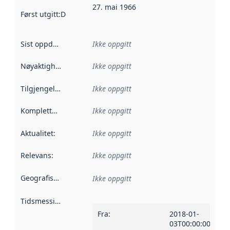
27. mai 1966
Først utgitt
:
Denne datoen sier når dataene i dette datasettet 
Sist oppdatert
:
Ikke oppgitt
Nøyaktighet
:
Ikke oppgitt
Tilgjengelighet
:
Ikke oppgitt
Kompletthet
:
Ikke oppgitt
Aktualitet
:
Ikke oppgitt
Relevans
:
Ikke oppgitt
Geografisk avgrensning
:
Ikke oppgitt
Tidsmessig avgrensning
:
Fra
:
2018-01-
03T00:00:00Z