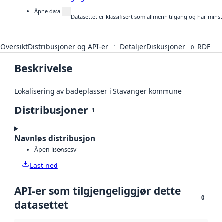
Åpne data
Datasettet er klassifisert som allmenn tilgang og har mins
Oversikt
Distribusjoner og API-er
Detaljer
Diskusjoner
RDF
1
0
Beskrivelse
Lokalisering av badeplasser i Stavanger kommune
Distribusjoner
1
Navnløs distribusjon
Åpen lisens
csv
Last ned
API-er som tilgjengeliggjør dette
0
datasettet