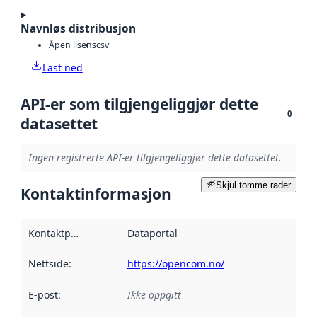
Navnløs distribusjon
Åpen lisens
csv
Last ned
API-er som tilgjengeliggjør dette
0
datasettet
Ingen registrerte API-er tilgjengeliggjør dette datasettet.
Skjul tomme rader
Kontaktinformasjon
Kontaktpunkt
:
Dataportal
Nettside
:
https://opencom.no/
E-post
:
Ikke oppgitt