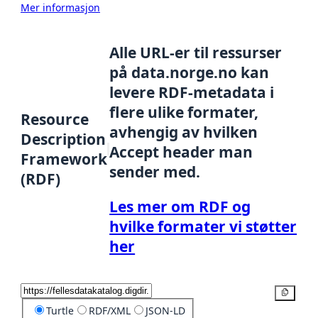
Mer informasjon
Alle URL-er til ressurser
på data.norge.no kan
levere RDF-metadata i
flere ulike formater,
Resource
avhengig av hvilken
Description
Accept header man
Framework
sender med.
(RDF)
Les mer om RDF og
hvilke formater vi støtter
her
Kopier
Turtle
RDF/XML
JSON-LD