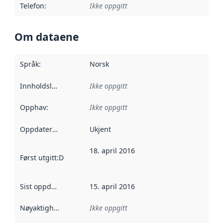
Telefon
:
Ikke oppgitt
Om dataene
Språk
:
Norsk
Innholdsleverandører
Ikke oppgitt
:
Opphav
:
Ikke oppgitt
Oppdateringsfrekvens
Ukjent
:
18. april 2016
Først utgitt
:
Denne datoen sier når dataene i dette datasettet 
Sist oppdatert
:
15. april 2016
Nøyaktighet
:
Ikke oppgitt