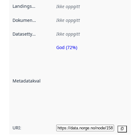
Landingsside
:
Ikke oppgitt
Dokumentasjon
:
Ikke oppgitt
Datasettype
:
Ikke oppgitt
God (72%)
Metadatakvalitet
er en indikator
på hvor godt
datasettene er
beskrevet ved
Metadatakvalitet
:
hjelp
avmetadata.
Les mer om
metadatakvalitet
her
URI:
Kopier