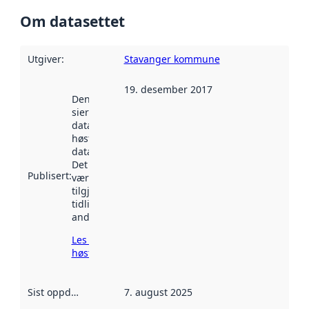
Om datasettet
Utgiver
:
Stavanger kommune
19. desember 2017
Denne datoen
sier når
datasettet ble
høstet av
data.norge.no.
Det kan ha
Publisert
:
vært
tilgjengelig
tidligere
andre steder.
Les mer om
høsting her
Sist oppdatert
:
7. august 2025