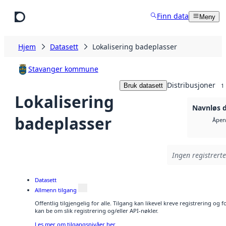
Hopp til hovedinnhold
Finn data
Meny
Hjem
Datasett
Lokalisering badeplasser
Stavanger kommune
Distribusjoner
Bruk datasett
1
Lokalisering
Navnløs d
badeplasser
Åpen 
Ingen registrerte
Datasett
Allmenn tilgang
Offentlig tilgjengelig for alle. Tilgang kan likevel kreve registrering o
kan be om slik registrering og/eller API-nøkler.
Les mer om tilgangsnivåer her