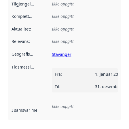
Tilgjengelighet
:
Ikke oppgitt
Kompletthet
:
Ikke oppgitt
Aktualitet
:
Ikke oppgitt
Relevans
:
Ikke oppgitt
Geografisk avgrensning
:
Stavanger
Tidsmessig avgrensning
:
Fra
:
1. januar 2016
Til
:
31. desember 20
Ikke oppgitt
I samsvar med
:
Referanse til en implementasjonsregel eller a