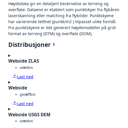
Høydedata gir en detaljert beskrivelse av terreng og
overflate. Dataene er etablert som punktskyer fra flybåren
laserskanning eller matching fra flybilder. Punktskyene
har varierende tetthet (punkt/m2 ) tilpasset ulike formål.
Fra punktskyene er det generert høydemodeller på grid-
format av terreng (DTM) og overflate (DOM).
Distribusjoner
5
Webside ZLAS
octet
bin
Last ned
Webside
geotiff
bin
Last ned
Webside USGS DEM
octet
bin