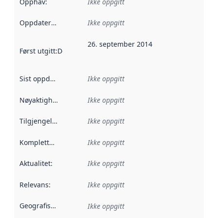
Opphav
:
Ikke oppgitt
Oppdateringsfrekvens
Ikke oppgitt
:
26. september 2014
Først utgitt
:
Denne datoen sier når dataene i dette datasettet 
Sist oppdatert
:
Ikke oppgitt
Nøyaktighet
:
Ikke oppgitt
Tilgjengelighet
:
Ikke oppgitt
Kompletthet
:
Ikke oppgitt
Aktualitet
:
Ikke oppgitt
Relevans
:
Ikke oppgitt
Geografisk avgrensning
:
Ikke oppgitt