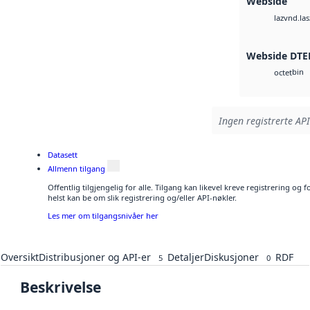
Webside
vnd.las
laz
Webside DTE
bin
octet
Ingen registrerte API
Datasett
Allmenn tilgang
Offentlig tilgjengelig for alle. Tilgang kan likevel kreve registrering o
helst kan be om slik registrering og/eller API-nøkler.
Les mer om tilgangsnivåer her
Oversikt
Distribusjoner og API-er
Detaljer
Diskusjoner
RDF
5
0
Beskrivelse