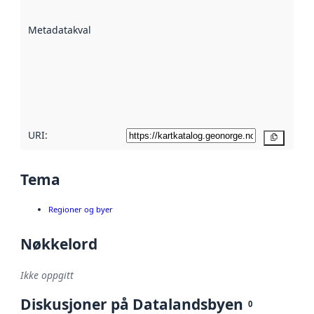
datasettene er
beskrevet ved
Metadatakvalitet
:
hjelp
avmetadata.
Les mer om
metadatakvalitet
her
URI:
Kopier
Tema
Regioner og byer
Nøkkelord
Ikke oppgitt
Diskusjoner på Datalandsbyen
0