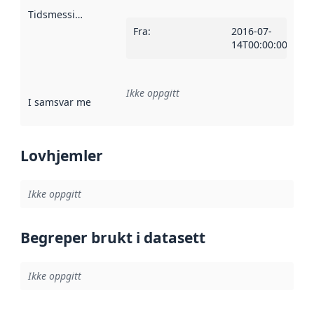
Tidsmessig avgrensning
:
Fra
:
2016-07-
14T00:00:00Z
Ikke oppgitt
I samsvar med
:
Referanse til en implementasjonsregel eller a
Lovhjemler
Ikke oppgitt
Begreper brukt i datasett
Ikke oppgitt