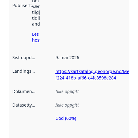
Det kan ha
Publisert
:
vært
tilgjengelig
tidligere
andre steder.
Les mer om
høsting her
Sist oppdatert
:
9. mai 2026
Landingsside
:
https://kartkatalog.geonorge.no/Metad
f224-418b-af66-c4fc8598e284
Dokumentasjon
:
Ikke oppgitt
Datasettype
:
Ikke oppgitt
God (60%)
Metadatakvalitet
er en indikator
på hvor godt