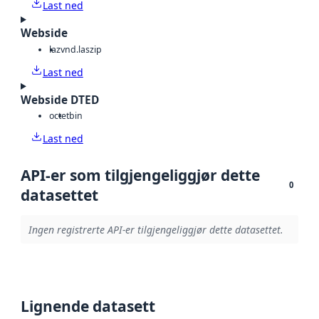
Last ned
Webside
laz
vnd.laszip
Last ned
Webside DTED
octet
bin
Last ned
API-er som tilgjengeliggjør dette
0
datasettet
Ingen registrerte API-er tilgjengeliggjør dette datasettet.
Lignende datasett