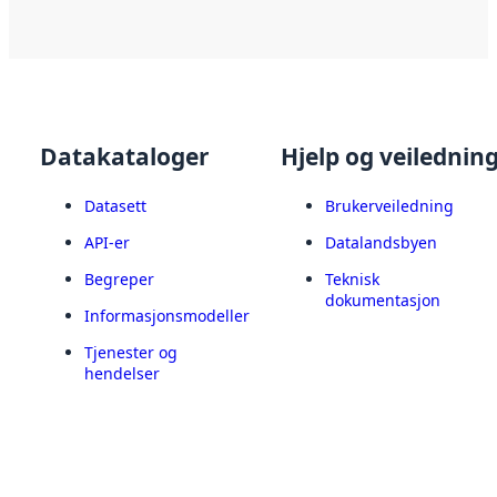
Datakataloger
Hjelp og veilednin
Datasett
Brukerveiledning
API-er
Datalandsbyen
Begreper
Teknisk
dokumentasjon
Informasjonsmodeller
Tjenester og
hendelser