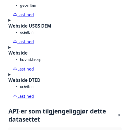
geotiff
bin
Last ned
Webside USGS DEM
octet
bin
Last ned
Webside
laz
vnd.laszip
Last ned
Webside DTED
octet
bin
Last ned
API-er som tilgjengeliggjør dette
0
datasettet