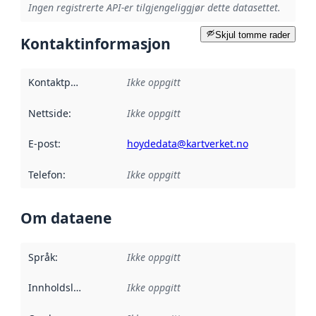
Ingen registrerte API-er tilgjengeliggjør dette datasettet.
Skjul tomme rader
Kontaktinformasjon
Kontaktpunkt
:
Ikke oppgitt
Nettside
:
Ikke oppgitt
E-post
:
hoydedata@kartverket.no
Telefon
:
Ikke oppgitt
Om dataene
Språk
:
Ikke oppgitt
Innholdsleverandører
Ikke oppgitt
: