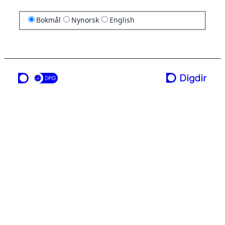
Bokmål
Nynorsk
English
en tjeneste fra