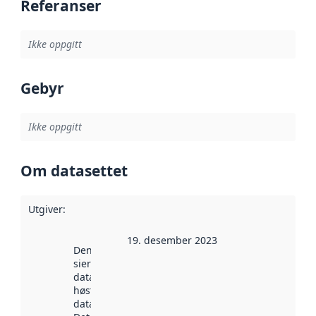
Referanser
Ikke oppgitt
Gebyr
Ikke oppgitt
Om datasettet
Utgiver
:
19. desember 2023
Denne datoen
sier når
datasettet ble
høstet av
data.norge.no.