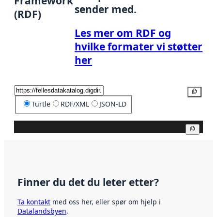
Framework
sender med.
(RDF)
Les mer om RDF og
hvilke formater vi støtter
her
Kopier
Turtle
RDF/XML
JSON-LD
Kopier
Finner du det du leter etter?
Ta kontakt
med oss her, eller spør om hjelp i
Datalandsbyen
.