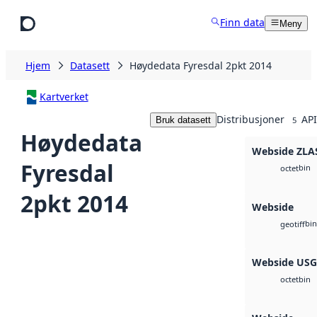
Hopp til hovedinnhold
Finn data
Meny
Hjem
Datasett
Høydedata Fyresdal 2pkt 2014
Kartverket
Distribusjoner
API
Bruk datasett
5
Høydedata
Webside ZLA
Fyresdal
bin
octet
2pkt 2014
Webside
bin
geotiff
Webside US
bin
octet