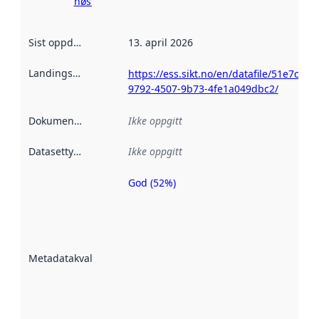
høsting her
Sist oppdatert
:
13. april 2026
Landingsside
:
https://ess.sikt.no/en/datafile/51e7cfee-
9792-4507-9b73-4fe1a049dbc2/
Dokumentasjon
:
Ikke oppgitt
Datasettype
:
Ikke oppgitt
God (52%)
Metadatakvalitet
er en indikator
på hvor godt
datasettene er
beskrevet ved
Metadatakvalitet
:
hjelp
avmetadata.
Les mer om
metadatakvalitet