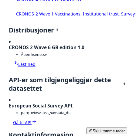
CRONOS-2 Wave 1 Vaccinations, Institutional trust, Survey
Distribusjoner
1
CRONOS-2 Wave 6 GB edition 1.0
Åpen lisens
csv
Last ned
API-er som tilgjengeliggjør dette
1
datasettet
European Social Survey API
parquet
csv
spss_sav
stata_dta
Gå til API
Skjul tomme rader
Kontaktinformasjon