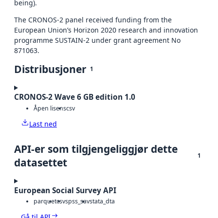
being).
The CRONOS-2 panel received funding from the
European Union’s Horizon 2020 research and innovation
programme SUSTAIN-2 under grant agreement No
871063.
Distribusjoner
1
CRONOS-2 Wave 6 GB edition 1.0
Åpen lisens
csv
Last ned
API-er som tilgjengeliggjør dette
1
datasettet
European Social Survey API
parquet
csv
spss_sav
stata_dta
Gå til API