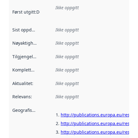
Ikke oppgitt
Først utgitt
:
Denne datoen sier når dataene i dette datasettet 
Sist oppdatert
:
Ikke oppgitt
Nøyaktighet
:
Ikke oppgitt
Tilgjengelighet
:
Ikke oppgitt
Kompletthet
:
Ikke oppgitt
Aktualitet
:
Ikke oppgitt
Relevans
:
Ikke oppgitt
Geografisk avgrensning
:
http://publications.europa.eu/resour
http://publications.europa.eu/resour
http://publications.europa.eu/resour