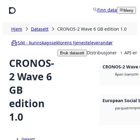
Hopp til hovedinnhold
Finn data
Meny
Hjem
Datasett
CRONOS-2 Wave 6 GB edition 1.0
Sikt - kunnskapssektorens tjenesteleverandør
Distribusjoner
API-er
Bruk datasett
1
CRONOS-
CRONOS-2 Wave 6
2 Wave 6
csv
Åpen lisens
GB
edition
European Social 
csv
spss
parquet
1.0
Datasett