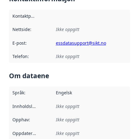
Kontaktpunkt
:
Nettside
:
Ikke oppgitt
E-post
:
essdatasupport@sikt.no
Telefon
:
Ikke oppgitt
Om dataene
Språk
:
Engelsk
Innholdsleverandører
Ikke oppgitt
:
Opphav
:
Ikke oppgitt
Oppdateringsfrekvens
Ikke oppgitt
: