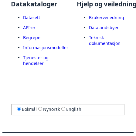
Datakataloger
Hjelp og veilednin
Datasett
Brukerveiledning
API-er
Datalandsbyen
Begreper
Teknisk
dokumentasjon
Informasjonsmodeller
Tjenester og
hendelser
Bokmål
Nynorsk
English