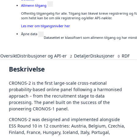
Allmenn tilgang
Offentlig tilgjengelig for alle. Tilgang kan likevel kreve registrering og
som helst kan be om slik registrering og/eller API-nøkler.
Les mer om tilgangsnivåer her
Åpne data
Datasettet er klassifisert som allmenn tilgang og har mins
Oversikt
Distribusjoner og API-er
Detaljer
Diskusjoner
RDF
2
0
Beskrivelse
CRONOS-2 is the first large-scale cross-national
probability-based online panel following a harmonised
approach – from the recruitment stage to data
processing. The panel built on the success of the
pioneering CRONOS-1 panel.
CRONOS-2 was designed and implemented alongside
ESS Round 10 in 12 countries: Austria, Belgium, Czechia,
Finland, France, Hungary, Iceland, Italy, Portugal,