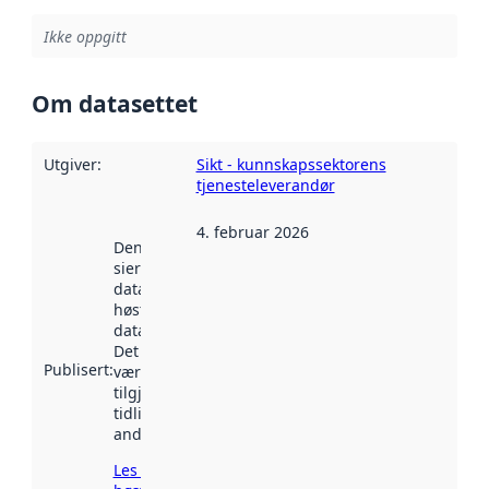
Ikke oppgitt
Om datasettet
Utgiver
:
Sikt - kunnskapssektorens
tjenesteleverandør
4. februar 2026
Denne datoen
sier når
datasettet ble
høstet av
data.norge.no.
Det kan ha
Publisert
:
vært
tilgjengelig
tidligere
andre steder.
Les mer om