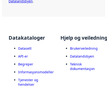
Datalandsbyen
.
Datakataloger
Hjelp og veilednin
Datasett
Brukerveiledning
API-er
Datalandsbyen
Begreper
Teknisk
dokumentasjon
Informasjonsmodeller
Tjenester og
hendelser