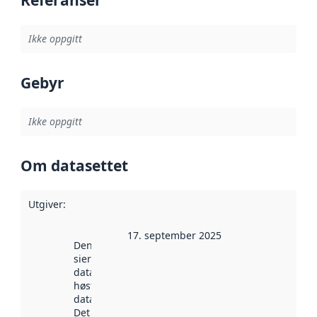
Ikke oppgitt
Gebyr
Ikke oppgitt
Om datasettet
Utgiver
:
17. september 2025
Denne datoen
sier når
datasettet ble
høstet av
data.norge.no.
Det kan ha