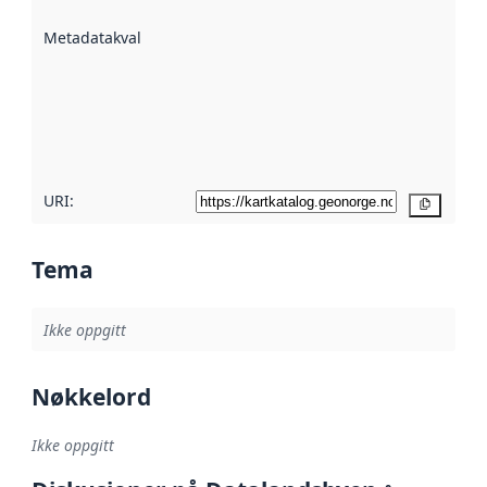
beskrevet ved
Metadatakvalitet
:
hjelp
avmetadata.
Les mer om
metadatakvalitet
her
URI:
Kopier
Tema
Ikke oppgitt
Nøkkelord
Ikke oppgitt