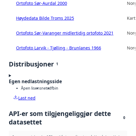
Ortofoto Sør-Aurdal 2000
Norg
Høydedata Bilde Troms 2025
Kart
Ortofoto Sør-Varanger midlertidig ortofoto 2021
Norg
Ortofoto Larvik - Tjølling - Brunlanes 1966
Norg
Distribusjoner
1
Egen nedlastningsside
Åpen lisens
netcdf
bin
Last ned
API-er som tilgjengeliggjør dette
0
datasettet