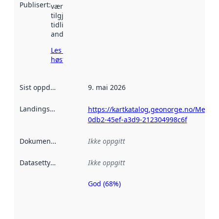
Publisert
:
vært
tilgjengelig
tidligere
andre steder.
Les mer om
høsting her
Sist oppdatert
:
9. mai 2026
Landingsside
:
https://kartkatalog.geonorge.no/Metad
0db2-45ef-a3d9-212304998c6f
Dokumentasjon
:
Ikke oppgitt
Datasettype
:
Ikke oppgitt
God (68%)
Metadatakvalitet
er en indikator
på hvor godt
datasettene er