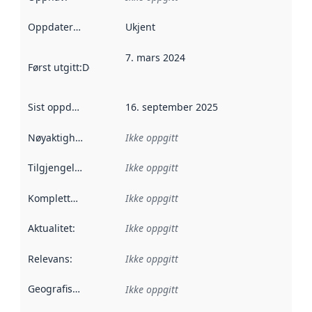
Oppdateringsfrekvens
Ukjent
:
7. mars 2024
Først utgitt
:
Denne datoen sier når dataene i dette datasettet 
Sist oppdatert
:
16. september 2025
Nøyaktighet
:
Ikke oppgitt
Tilgjengelighet
:
Ikke oppgitt
Kompletthet
:
Ikke oppgitt
Aktualitet
:
Ikke oppgitt
Relevans
:
Ikke oppgitt
Geografisk avgrensning
:
Ikke oppgitt