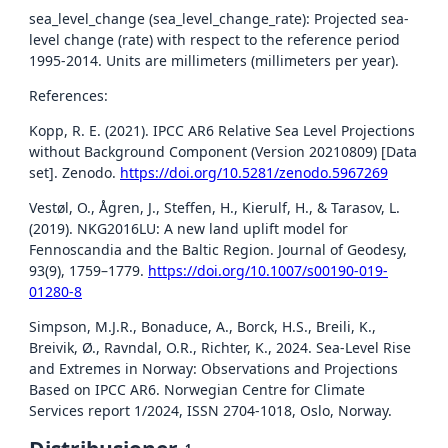
sea_level_change (sea_level_change_rate): Projected sea-
level change (rate) with respect to the reference period
1995-2014. Units are millimeters (millimeters per year).
References:
Kopp, R. E. (2021). IPCC AR6 Relative Sea Level Projections
without Background Component (Version 20210809) [Data
set]. Zenodo.
https://doi.org/10.5281/zenodo.5967269
Vestøl, O., Ågren, J., Steffen, H., Kierulf, H., & Tarasov, L.
(2019). NKG2016LU: A new land uplift model for
Fennoscandia and the Baltic Region. Journal of Geodesy,
93(9), 1759–1779.
https://doi.org/10.1007/s00190-019-
01280-8
Simpson, M.J.R., Bonaduce, A., Borck, H.S., Breili, K.,
Breivik, Ø., Ravndal, O.R., Richter, K., 2024. Sea-Level Rise
and Extremes in Norway: Observations and Projections
Based on IPCC AR6. Norwegian Centre for Climate
Services report 1/2024, ISSN 2704-1018, Oslo, Norway.