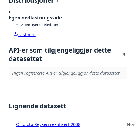
Distribusjoner
1
Egen nedlastningsside
Åpen lisens
netcdf
bin
Last ned
API-er som tilgjengeliggjør dette
0
datasettet
Ingen registrerte API-er tilgjengeliggjør dette datasettet.
Lignende datasett
Ortofoto Røyken rektifisert 2008
Norg