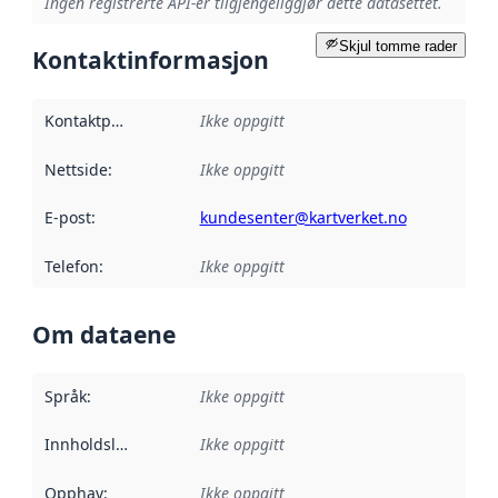
Ingen registrerte API-er tilgjengeliggjør dette datasettet.
Skjul tomme rader
Kontaktinformasjon
Kontaktpunkt
:
Ikke oppgitt
Nettside
:
Ikke oppgitt
E-post
:
kundesenter@kartverket.no
Telefon
:
Ikke oppgitt
Om dataene
Språk
:
Ikke oppgitt
Innholdsleverandører
Ikke oppgitt
:
Opphav
:
Ikke oppgitt