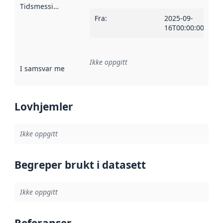
Tidsmessig avgrensning
:
Fra
:
2025-09-
16T00:00:00Z
Ikke oppgitt
I samsvar med
:
Referanse til en implementasjonsregel eller a
Lovhjemler
Ikke oppgitt
Begreper brukt i datasett
Ikke oppgitt
Referanser