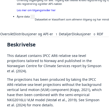
Offentlig tilgjengelig for alle. Tilgang kan likevel kreve registrering o
slik registrering og/eller API-nøkler.
Les mer om tilgangsnivåer her
Åpne data
Datasettet er klassifisert som allmenn tilgang og har mins
Oversikt
Distribusjoner og API-er
Detaljer
Diskusjoner
RDF
1
0
Beskrivelse
This dataset contains IPCC AR6 relative sea-level
projections tailored to Norway and published in the
Norwegian Centre for Climate Services report by Simpson
et al. (2024).
The projections has been produced by taking the IPCC
AR6 relative sea-level projections without the background
vertical land motion (VLM) component (Kopp, 2021), which
have then been combined with the semi-empirical
NKG2016LU VLM model (Vestøl et al., 2019). See Simpson
et al. (2024) for more details.