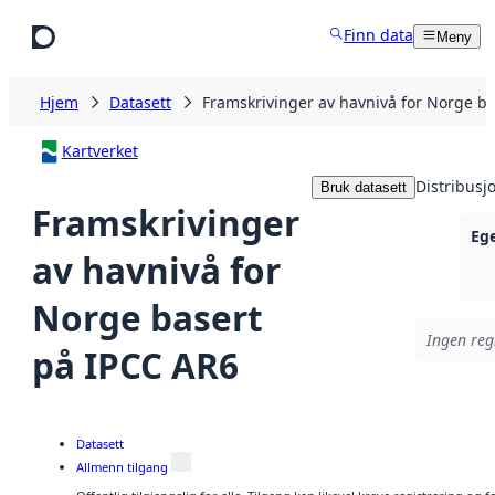
Hopp til hovedinnhold
Finn data
Meny
Hjem
Datasett
Framskrivinger av havnivå for Norge b
Kartverket
Distribusj
Bruk datasett
Framskrivinger
Eg
av havnivå for
Norge basert
Ingen regi
på IPCC AR6
Datasett
Allmenn tilgang