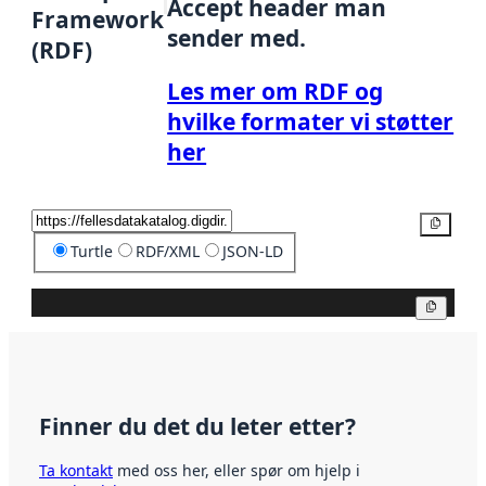
Accept header man
Framework
sender med.
(RDF)
Les mer om RDF og
hvilke formater vi støtter
her
Kopier
Turtle
RDF/XML
JSON-LD
Kopier
Finner du det du leter etter?
Ta kontakt
med oss her, eller spør om hjelp i