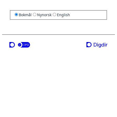
Bokmål
Nynorsk
English
en tjeneste fra