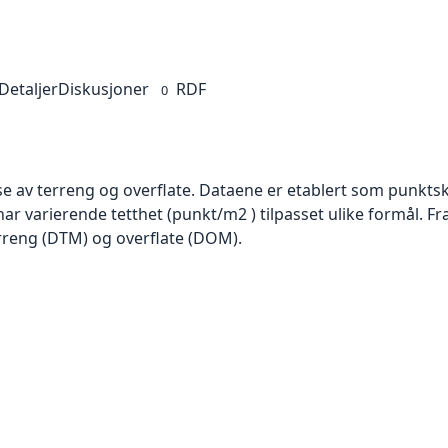
Detaljer
Diskusjoner
RDF
0
se av terreng og overflate. Dataene er etablert som punktsk
har varierende tetthet (punkt/m2 ) tilpasset ulike formål. F
rreng (DTM) og overflate (DOM).