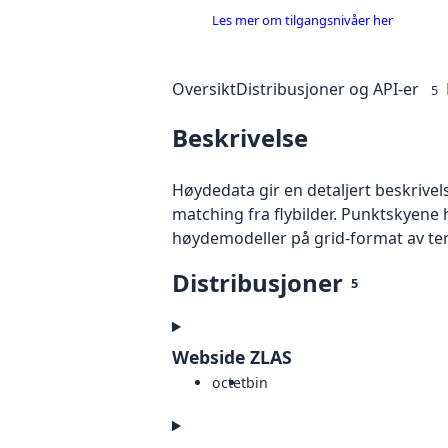
Les mer om tilgangsnivåer her
Oversikt
Distribusjoner og API-er
5
Beskrivelse
Høydedata gir en detaljert beskrivel
matching fra flybilder. Punktskyene 
høydemodeller på grid-format av te
Distribusjoner
5
Webside ZLAS
octet
bin