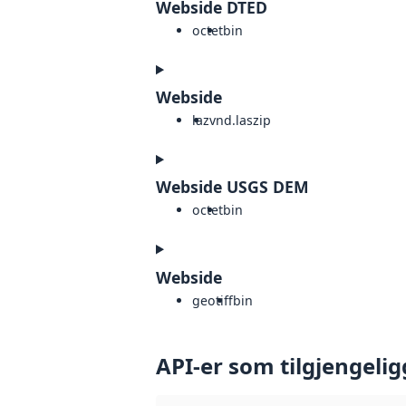
Webside DTED
octet
bin
Webside
laz
vnd.laszip
Webside USGS DEM
octet
bin
Webside
geotiff
bin
API-er som tilgjengelig