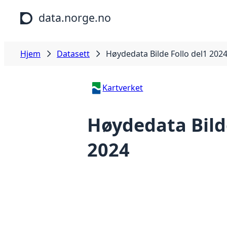
Hopp til hovedinnhold
data.norge.no
Hjem
Datasett
Høydedata Bilde Follo del1 202
Kartverket
Høydedata Bilde
2024