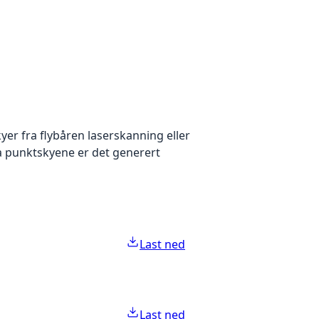
yer fra flybåren laserskanning eller
ra punktskyene er det generert
Last ned
Last ned