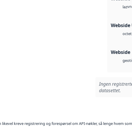
vn
laz
Webside
octet
Webside
geoti
Ingen registrert
datasettet.
kan likevel kreve registrering og forespørsel om API-nøkler, så lenge hvem som