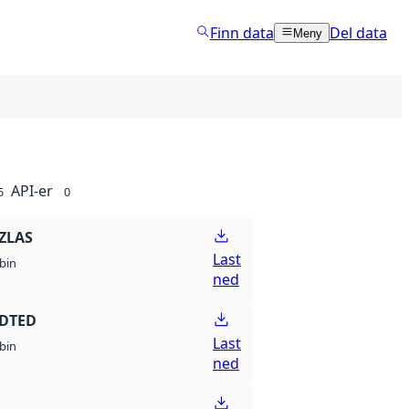
Finn data
Del data
Meny
API-er
5
0
ZLAS
Last
bin
ned
 DTED
Last
bin
ned