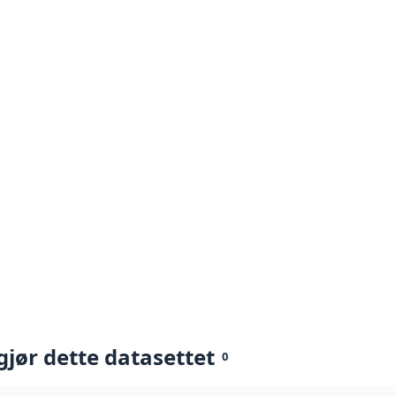
gjør dette datasettet
0