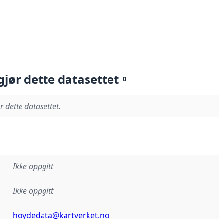
gjør dette datasettet
0
r dette datasettet.
Ikke oppgitt
Ikke oppgitt
hoydedata@kartverket.no