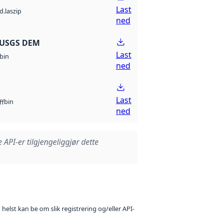
Last
d.laszip
ned
 USGS DEM
Last
bin
ned
Last
bin
ff
ned
e API-er tilgjengeliggjør dette
 helst kan be om slik registrering og/eller API-