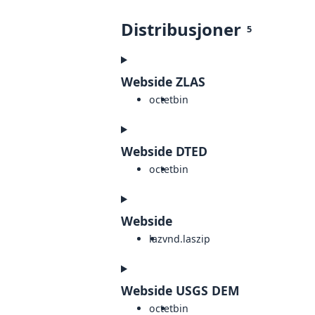
Distribusjoner
5
Webside ZLAS
octet
bin
Webside DTED
octet
bin
Webside
laz
vnd.laszip
Webside USGS DEM
octet
bin