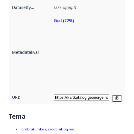
Datasettype
:
Ikke oppgitt
God (72%)
Metadatakvalitet
er en indikator
på hvor godt
datasettene er
beskrevet ved
Metadatakvalitet
:
hjelp
avmetadata.
Les mer om
metadatakvalitet
her
URI:
Kopier
Tema
Jordbruk, fiskeri, skogbruk og mat