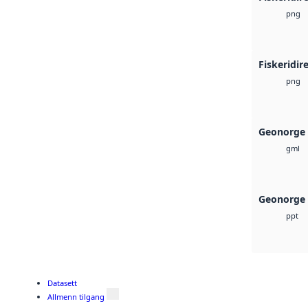
png
Fiskeridi
png
Geonorge 
gml
Geonorge 
ppt
Datasett
Allmenn tilgang