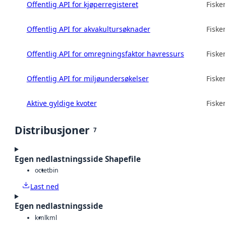
Offentlig API for kjøperregisteret
Fisker
Offentlig API for akvakultursøknader
Fisker
Offentlig API for omregningsfaktor havressurs
Fisker
Offentlig API for miljøundersøkelser
Fisker
Aktive gyldige kvoter
Fisker
Distribusjoner
7
Egen nedlastningsside Shapefile
octet
bin
Last ned
Egen nedlastningsside
kml
kml