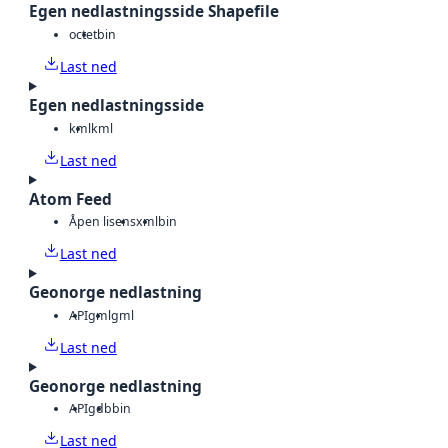
Egen nedlastningsside Shapefile
octet
bin
Last ned
Egen nedlastningsside
kml
kml
Last ned
Atom Feed
Åpen lisens
xml
bin
Last ned
Geonorge nedlastning
API
gml
gml
Last ned
Geonorge nedlastning
API
gdb
bin
Last ned