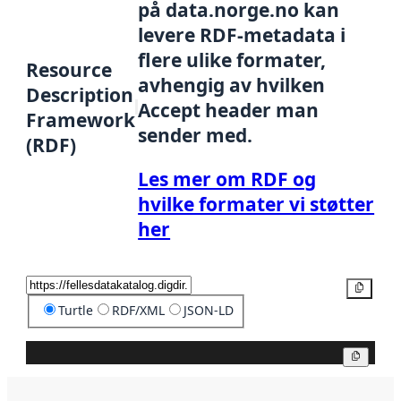
på data.norge.no kan
levere RDF-metadata i
flere ulike formater,
Resource
avhengig av hvilken
Description
Accept header man
Framework
sender med.
(RDF)
Les mer om RDF og
hvilke formater vi støtter
her
Kopier
Turtle
RDF/XML
JSON-LD
Kopier