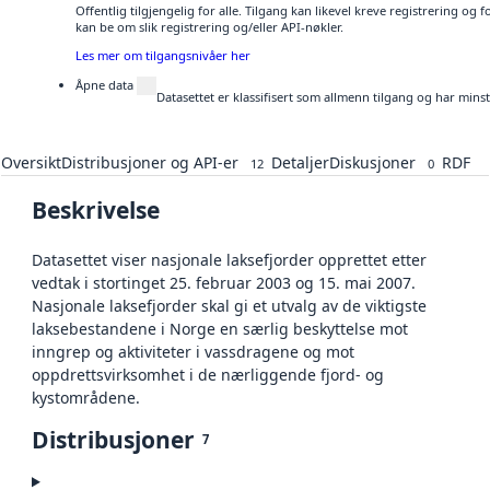
Offentlig tilgjengelig for alle. Tilgang kan likevel kreve registrering o
kan be om slik registrering og/eller API-nøkler.
Les mer om tilgangsnivåer her
Åpne data
Datasettet er klassifisert som allmenn tilgang og har mins
Oversikt
Distribusjoner og API-er
Detaljer
Diskusjoner
RDF
12
0
Beskrivelse
Datasettet viser nasjonale laksefjorder opprettet etter
vedtak i stortinget 25. februar 2003 og 15. mai 2007.
Nasjonale laksefjorder skal gi et utvalg av de viktigste
laksebestandene i Norge en særlig beskyttelse mot
inngrep og aktiviteter i vassdragene og mot
oppdrettsvirksomhet i de nærliggende fjord- og
kystområdene.
Distribusjoner
7