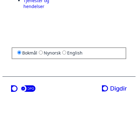
Tjenester og
hendelser
Bokmål
Nynorsk
English
en tjeneste fra