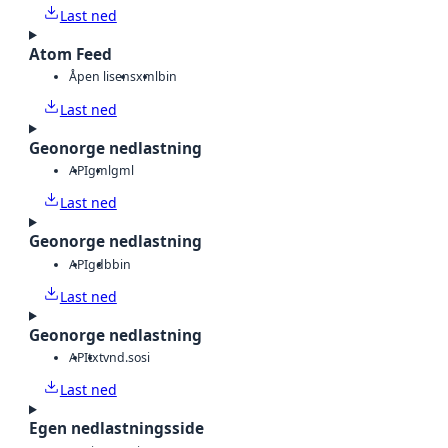
Last ned
Atom Feed
Åpen lisens
xml
bin
Last ned
Geonorge nedlastning
API
gml
gml
Last ned
Geonorge nedlastning
API
gdb
bin
Last ned
Geonorge nedlastning
API
txt
vnd.sosi
Last ned
Egen nedlastningsside