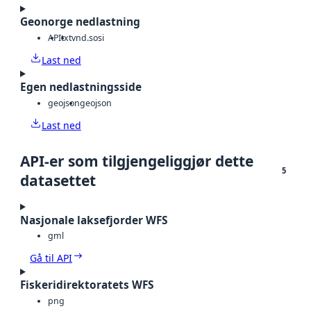
Geonorge nedlastning
API
txt
vnd.sosi
Last ned
Egen nedlastningsside
geojson
geojson
Last ned
API-er som tilgjengeliggjør dette
5
datasettet
Nasjonale laksefjorder WFS
gml
Gå til API
Fiskeridirektoratets WFS
png