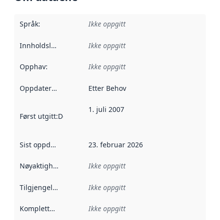
Språk
:
Ikke oppgitt
Innholdsleverandører
Ikke oppgitt
:
Opphav
:
Ikke oppgitt
Oppdateringsfrekvens
Etter Behov
:
1. juli 2007
Først utgitt
:
Denne datoen sier når dataene i dette datasettet 
Sist oppdatert
:
23. februar 2026
Nøyaktighet
:
Ikke oppgitt
Tilgjengelighet
:
Ikke oppgitt
Kompletthet
:
Ikke oppgitt