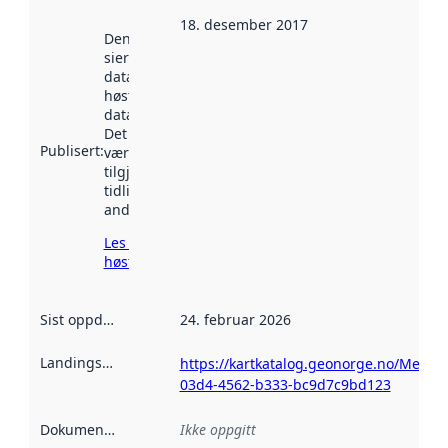
18. desember 2017
Denne datoen
sier når
datasettet ble
høstet av
data.norge.no.
Det kan ha
Publisert
:
vært
tilgjengelig
tidligere
andre steder.
Les mer om
høsting her
Sist oppdatert
:
24. februar 2026
Landingsside
:
https://kartkatalog.geonorge.no/Metad
03d4-4562-b333-bc9d7c9bd123
Dokumentasjon
:
Ikke oppgitt