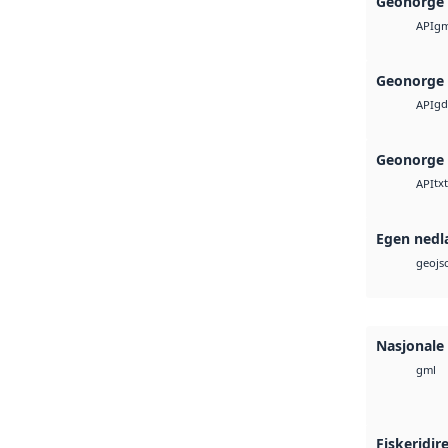
Geonorge 
gm
API
Geonorge 
gd
API
Geonorge 
txt
API
Egen nedl
geojs
Nasjonale
gml
Fiskeridir