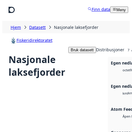
Hopp til hovedinnhold
Finn data
Meny
Hjem
Datasett
Nasjonale laksefjorder
Fiskeridirektoratet
Distribusjoner
Bruk datasett
7
Nasjonale
Egen nedla
laksefjorder
b
octet
Egen nedl
km
kml
Atom Fee
Åpen 