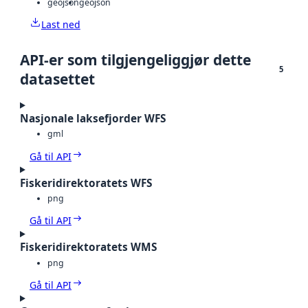
geojson
geojson
Last ned
API-er som tilgjengeliggjør dette
5
datasettet
Nasjonale laksefjorder WFS
gml
Gå til API
Fiskeridirektoratets WFS
png
Gå til API
Fiskeridirektoratets WMS
png
Gå til API