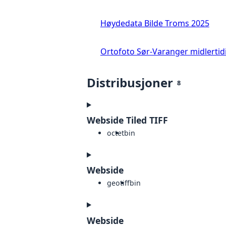
Høydedata Bilde Troms 2025
Ortofoto Sør-Varanger midlertid
Distribusjoner
8
Webside Tiled TIFF
octet
bin
Webside
geotiff
bin
Webside