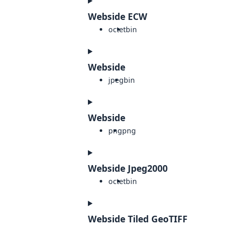
Webside ECW
octet
bin
Webside
jpeg
bin
Webside
png
png
Webside Jpeg2000
octet
bin
Webside Tiled GeoTIFF