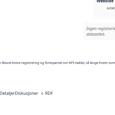
Webside 
octet
Ingen registrert
datasettet.
kan likevel kreve registrering og forespørsel om API-nøkler, så lenge hvem som
Detaljer
Diskusjoner
RDF
0