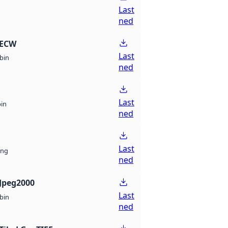
Last
ned
 ECW
Last
bin
ned
Last
bin
ned
Last
ng
ned
Jpeg2000
Last
bin
ned