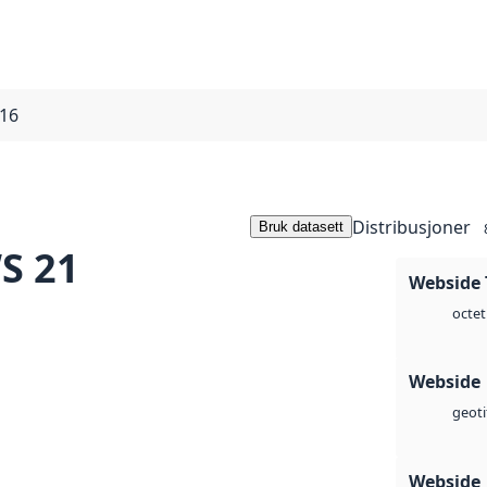
16
Distribusjoner
Bruk datasett
S 21
Webside 
octet
Webside
geoti
Webside