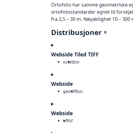
Ortofoto har samme geometriske egen
ortofotostandarder egnet til forskjel
fra 2,5 – 30 m. Nøyaktighet 10 – 300 
Distribusjoner
8
Webside Tiled TIFF
octet
bin
Webside
geotiff
bin
Webside
tiff
tif