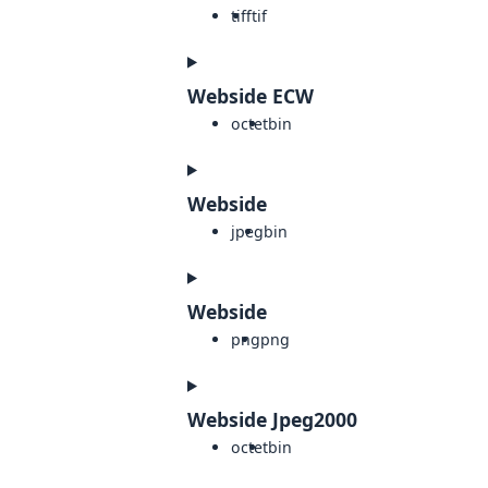
tiff
tif
Webside ECW
octet
bin
Webside
jpeg
bin
Webside
png
png
Webside Jpeg2000
octet
bin