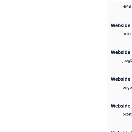
tif
tiff
Webside
octet
Webside
jpeg
Webside
p
png
Webside 
octet