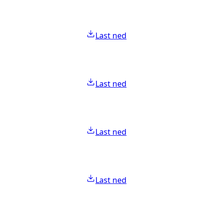
Last ned
Last ned
Last ned
Last ned