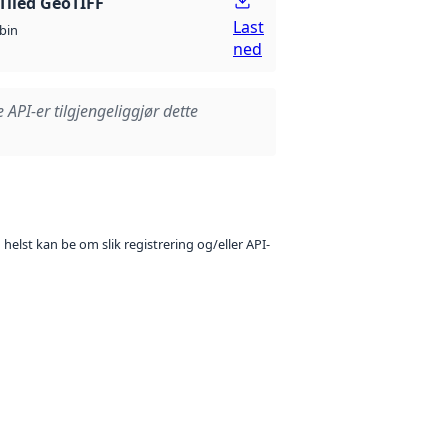
Tiled GeoTIFF
Last
bin
ned
e API-er tilgjengeliggjør dette
 helst kan be om slik registrering og/eller API-