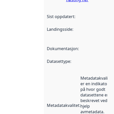
Sist oppdatert
:
Landingsside
:
Dokumentasjon
:
Datasettype
:
Metadatakvalitet
er en indikator
på hvor godt
datasettene er
beskrevet ved
Metadatakvalitet
:
hjelp
avmetadata.