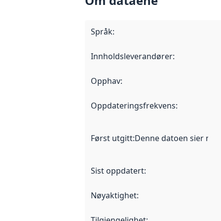
Om dataene
Språk
:
Innholdsleverandører
:
Opphav
:
Oppdateringsfrekvens
:
Først utgitt
:
Denne datoen sier når d
Sist oppdatert
:
Nøyaktighet
:
Tilgjengelighet
: