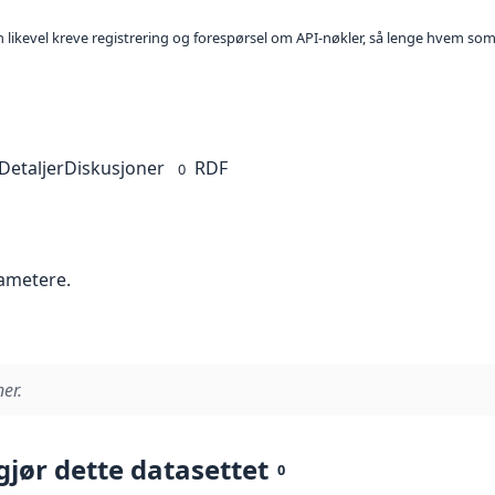
kan likevel kreve registrering og forespørsel om API-nøkler, så lenge hvem som
Detaljer
Diskusjoner
RDF
0
rametere.
er.
gjør dette datasettet
0