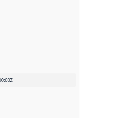
00:00Z
 grunn for opprettelsen av datasettet.