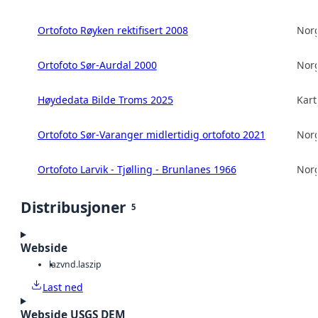
Ortofoto Røyken rektifisert 2008
Norg
Ortofoto Sør-Aurdal 2000
Norg
Høydedata Bilde Troms 2025
Kart
Ortofoto Sør-Varanger midlertidig ortofoto 2021
Norg
Ortofoto Larvik - Tjølling - Brunlanes 1966
Norg
Distribusjoner
5
Webside
laz
vnd.laszip
Last ned
Webside USGS DEM