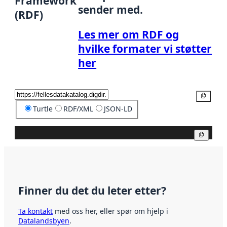
Framework
sender med.
(RDF)
Les mer om RDF og
hvilke formater vi støtter
her
Kopier
Turtle
RDF/XML
JSON-LD
Kopier
Finner du det du leter etter?
Ta kontakt
med oss her, eller spør om hjelp i
Datalandsbyen
.