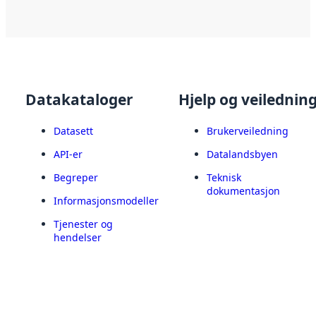
Datakataloger
Hjelp og veilednin
Datasett
Brukerveiledning
API-er
Datalandsbyen
Begreper
Teknisk
dokumentasjon
Informasjonsmodeller
Tjenester og
hendelser