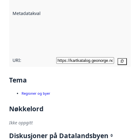
datasettene er
beskrevet ved
Metadatakvalitet
:
hjelp
avmetadata.
Les mer om
metadatakvalitet
her
URI:
Kopier
Tema
Regioner og byer
Nøkkelord
Ikke oppgitt
Diskusjoner på Datalandsbyen
0