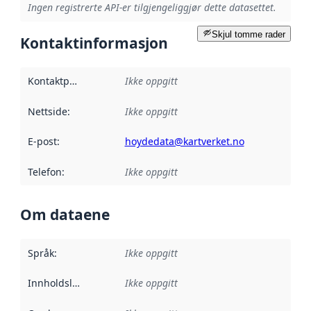
Ingen registrerte API-er tilgjengeliggjør dette datasettet.
Skjul tomme rader
Kontaktinformasjon
Kontaktpunkt
:
Ikke oppgitt
Nettside
:
Ikke oppgitt
E-post
:
hoydedata@kartverket.no
Telefon
:
Ikke oppgitt
Om dataene
Språk
:
Ikke oppgitt
Innholdsleverandører
Ikke oppgitt
: