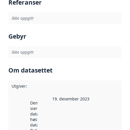
Referanser
Ikke oppgitt
Gebyr
Ikke oppgitt
Om datasettet
Utgiver
:
19. desember 2023
Denne datoen
sier når
datasettet ble
høstet av
data.norge.no.