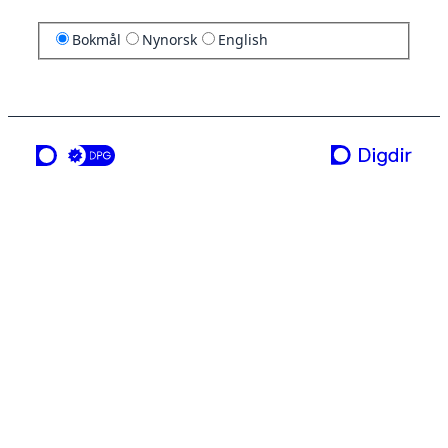
Bokmål
Nynorsk
English
en tjeneste fra