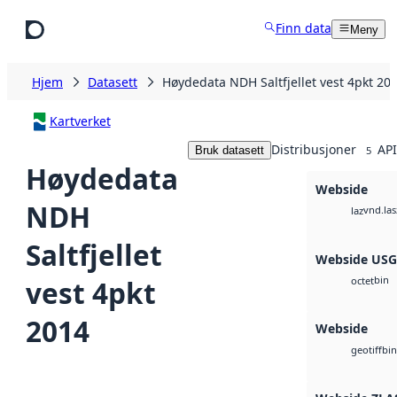
Hopp til hovedinnhold
Finn data
Meny
Hjem
Datasett
Høydedata NDH Saltfjellet vest 4pkt 20
Kartverket
Distribusjoner
API
Bruk datasett
5
Høydedata
Webside
NDH
vnd.las
laz
Saltfjellet
Webside US
bin
vest 4pkt
octet
2014
Webside
bin
geotiff