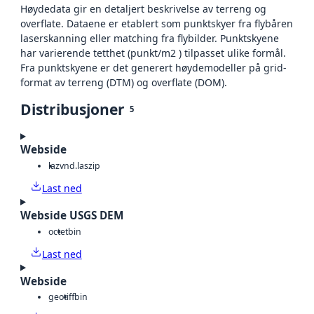
Høydedata gir en detaljert beskrivelse av terreng og
overflate. Dataene er etablert som punktskyer fra flybåren
laserskanning eller matching fra flybilder. Punktskyene
har varierende tetthet (punkt/m2 ) tilpasset ulike formål.
Fra punktskyene er det generert høydemodeller på grid-
format av terreng (DTM) og overflate (DOM).
Distribusjoner
5
Webside
laz
vnd.laszip
Last ned
Webside USGS DEM
octet
bin
Last ned
Webside
geotiff
bin