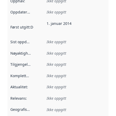
Opphav
:
Ikke oppgitt
Oppdateringsfrekvens
Ikke oppgitt
:
1. januar 2014
Først utgitt
:
Denne datoen sier når dataene i dette datasettet 
Sist oppdatert
:
Ikke oppgitt
Nøyaktighet
:
Ikke oppgitt
Tilgjengelighet
:
Ikke oppgitt
Kompletthet
:
Ikke oppgitt
Aktualitet
:
Ikke oppgitt
Relevans
:
Ikke oppgitt
Geografisk avgrensning
:
Ikke oppgitt