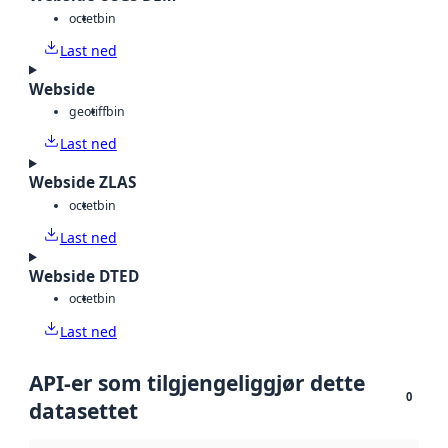
octet
bin
Last ned
Webside
geotiff
bin
Last ned
Webside ZLAS
octet
bin
Last ned
Webside DTED
octet
bin
Last ned
API-er som tilgjengeliggjør dette
0
datasettet