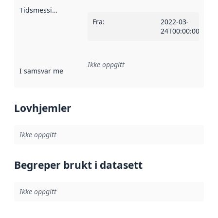
Tidsmessig avgrensning
:
Fra
:
2022-03-
24T00:00:00Z
Ikke oppgitt
I samsvar med
:
Referanse til en implementasjonsregel eller a
Lovhjemler
Ikke oppgitt
Begreper brukt i datasett
Ikke oppgitt