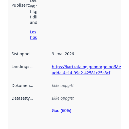
Det kan ha
Publisert
:
vært
tilgjengelig
tidligere
andre steder.
Les mer om
høsting her
Sist oppdatert
:
9. mai 2026
Landingsside
:
https://kartkatalog.geonorge.no/Metad
adda-4e14-99e2-42581c25c8cf
Dokumentasjon
:
Ikke oppgitt
Datasettype
:
Ikke oppgitt
God (60%)
Metadatakvalitet
er en indikator
på hvor godt