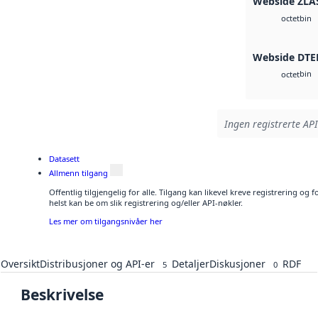
Webside ZLA
bin
octet
Webside DTE
bin
octet
Ingen registrerte API
Datasett
Allmenn tilgang
Offentlig tilgjengelig for alle. Tilgang kan likevel kreve registrering o
helst kan be om slik registrering og/eller API-nøkler.
Les mer om tilgangsnivåer her
Oversikt
Distribusjoner og API-er
Detaljer
Diskusjoner
RDF
5
0
Beskrivelse