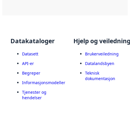
Datakataloger
Hjelp og veilednin
Datasett
Brukerveiledning
API-er
Datalandsbyen
Begreper
Teknisk
dokumentasjon
Informasjonsmodeller
Tjenester og
hendelser