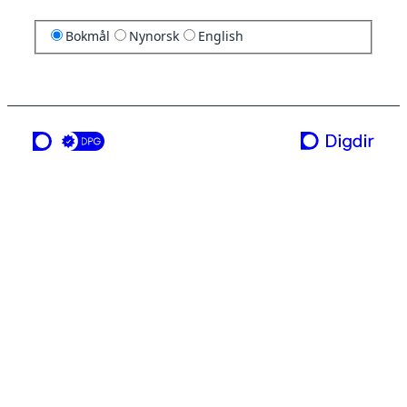
Bokmål
Nynorsk
English
en tjeneste fra