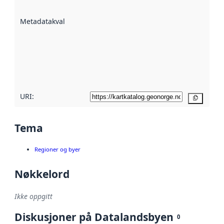
datasettene er
beskrevet ved
Metadatakvalitet
:
hjelp
avmetadata.
Les mer om
metadatakvalitet
her
URI:
Kopier
Tema
Regioner og byer
Nøkkelord
Ikke oppgitt
Diskusjoner på Datalandsbyen
0