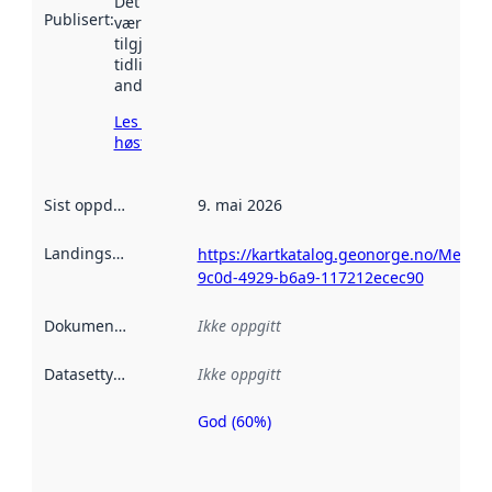
Det kan ha
Publisert
:
vært
tilgjengelig
tidligere
andre steder.
Les mer om
høsting her
Sist oppdatert
:
9. mai 2026
Landingsside
:
https://kartkatalog.geonorge.no/Metada
9c0d-4929-b6a9-117212ecec90
Dokumentasjon
:
Ikke oppgitt
Datasettype
:
Ikke oppgitt
God (60%)
Metadatakvalitet
er en indikator
på hvor godt