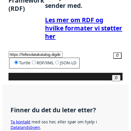
Framework
sender med.
(RDF)
Les mer om RDF og
hvilke formater vi støtter
her
Kopier
Turtle
RDF/XML
JSON-LD
Kopier
Finner du det du leter etter?
Ta kontakt
med oss her, eller spør om hjelp i
Datalandsbyen
.