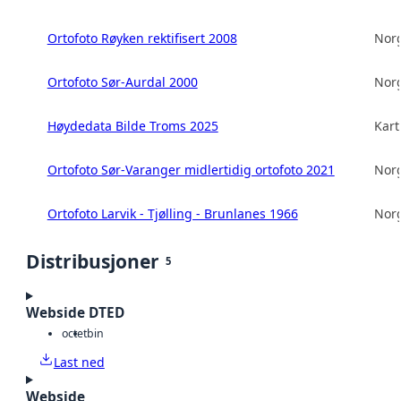
Ortofoto Røyken rektifisert 2008
Norg
Ortofoto Sør-Aurdal 2000
Norg
Høydedata Bilde Troms 2025
Kart
Ortofoto Sør-Varanger midlertidig ortofoto 2021
Norg
Ortofoto Larvik - Tjølling - Brunlanes 1966
Norg
Distribusjoner
5
Webside DTED
octet
bin
Last ned
Webside