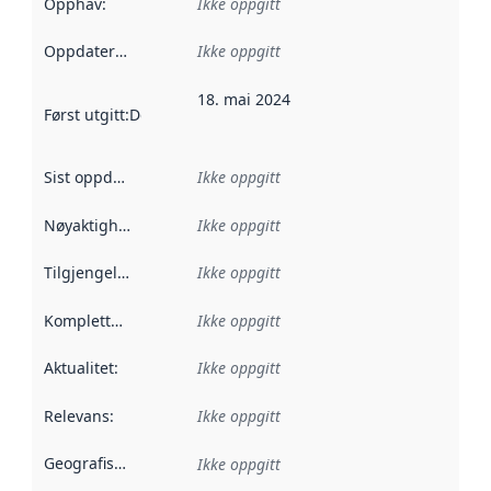
Opphav
:
Ikke oppgitt
Oppdateringsfrekvens
Ikke oppgitt
:
18. mai 2024
Først utgitt
:
Denne datoen sier når dataene i dette datasettet 
Sist oppdatert
:
Ikke oppgitt
Nøyaktighet
:
Ikke oppgitt
Tilgjengelighet
:
Ikke oppgitt
Kompletthet
:
Ikke oppgitt
Aktualitet
:
Ikke oppgitt
Relevans
:
Ikke oppgitt
Geografisk avgrensning
:
Ikke oppgitt