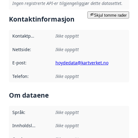
Ingen registrerte API-er tilgjengeliggjør dette datasettet.
Skjul tomme rader
Kontaktinformasjon
Kontaktpunkt
:
Ikke oppgitt
Nettside
:
Ikke oppgitt
E-post
:
hoydedata@kartverket.no
Telefon
:
Ikke oppgitt
Om dataene
Språk
:
Ikke oppgitt
Innholdsleverandører
Ikke oppgitt
: