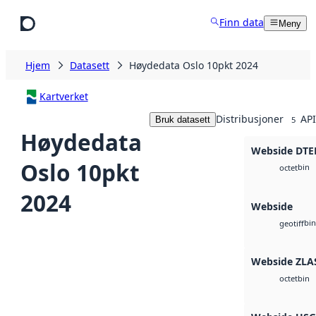
Hopp til hovedinnhold
Finn data
Meny
Hjem
Datasett
Høydedata Oslo 10pkt 2024
Kartverket
Distribusjoner
API
Bruk datasett
5
Høydedata
Webside DTE
Oslo 10pkt
bin
octet
2024
Webside
bin
geotiff
Webside ZLA
bin
octet