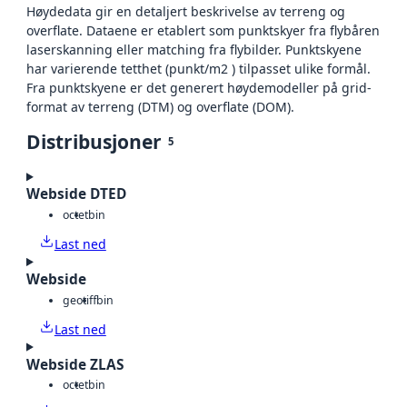
Høydedata gir en detaljert beskrivelse av terreng og
overflate. Dataene er etablert som punktskyer fra flybåren
laserskanning eller matching fra flybilder. Punktskyene
har varierende tetthet (punkt/m2 ) tilpasset ulike formål.
Fra punktskyene er det generert høydemodeller på grid-
format av terreng (DTM) og overflate (DOM).
Distribusjoner
5
Webside DTED
octet
bin
Last ned
Webside
geotiff
bin
Last ned
Webside ZLAS
octet
bin