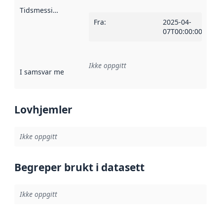
Tidsmessig avgrensning
:
Fra
:
2025-04-
07T00:00:00Z
Ikke oppgitt
I samsvar med
:
Referanse til en implementasjonsregel eller a
Lovhjemler
Ikke oppgitt
Begreper brukt i datasett
Ikke oppgitt