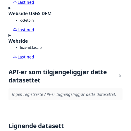
Last ned
Webside USGS DEM
octet
bin
Last ned
Webside
laz
vnd.laszip
Last ned
API-er som tilgjengeliggjør dette
0
datasettet
Ingen registrerte API-er tilgjengeliggjør dette datasettet.
Lignende datasett