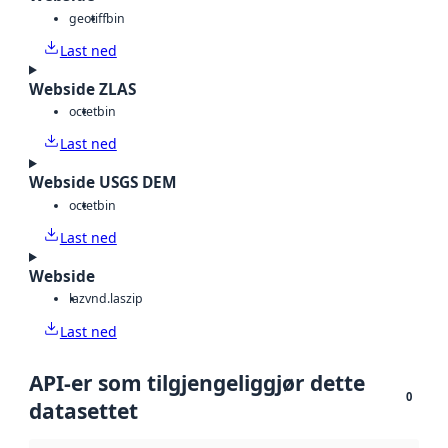
geotiff
bin
Last ned
Webside ZLAS
octet
bin
Last ned
Webside USGS DEM
octet
bin
Last ned
Webside
laz
vnd.laszip
Last ned
API-er som tilgjengeliggjør dette
0
datasettet