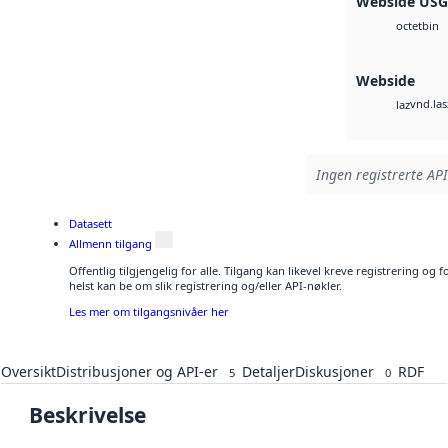
Webside US
bin
octet
Webside
vnd.las
laz
Ingen registrerte API
Datasett
Allmenn tilgang
Offentlig tilgjengelig for alle. Tilgang kan likevel kreve registrering o
helst kan be om slik registrering og/eller API-nøkler.
Les mer om tilgangsnivåer her
Oversikt
Distribusjoner og API-er
Detaljer
Diskusjoner
RDF
5
0
Beskrivelse