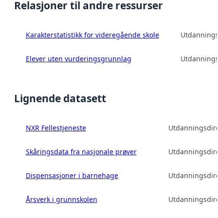
Relasjoner til andre ressurser
Karakterstatistikk for videregående skole
Utdannings
Elever uten vurderingsgrunnlag
Utdannings
Lignende datasett
NXR Fellestjeneste
Utdanningsdire
Skåringsdata fra nasjonale prøver
Utdanningsdire
Dispensasjoner i barnehage
Utdanningsdire
Årsverk i grunnskolen
Utdanningsdire