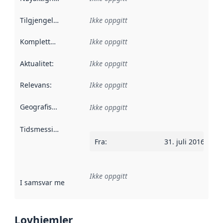
Tilgjengelighet
:
Ikke oppgitt
Kompletthet
:
Ikke oppgitt
Aktualitet
:
Ikke oppgitt
Relevans
:
Ikke oppgitt
Geografisk avgrensning
:
Ikke oppgitt
Tidsmessig avgrensning
:
Fra
:
31. juli 2016
Ikke oppgitt
I samsvar med
:
Referanse til en implementasjonsregel eller a
Lovhjemler