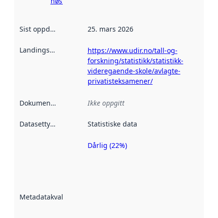
høsting her
Sist oppdatert
:
25. mars 2026
Landingsside
:
https://www.udir.no/tall-og-
forskning/statistikk/statistikk-
videregaende-skole/avlagte-
privatisteksamener/
Dokumentasjon
:
Ikke oppgitt
Datasettype
:
Statistiske data
Dårlig (22%)
Metadatakvalitet
er en indikator
på hvor godt
datasettene er
beskrevet ved
Metadatakvalitet
:
hjelp
avmetadata.