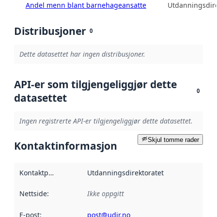
Andel menn blant barnehageansatte
Utdanningsdire
Distribusjoner
0
Dette datasettet har ingen distribusjoner.
API-er som tilgjengeliggjør dette
0
datasettet
Ingen registrerte API-er tilgjengeliggjør dette datasettet.
Skjul tomme rader
Kontaktinformasjon
Kontaktpunkt
:
Utdanningsdirektoratet
Nettside
:
Ikke oppgitt
E-post
:
post@udir.no