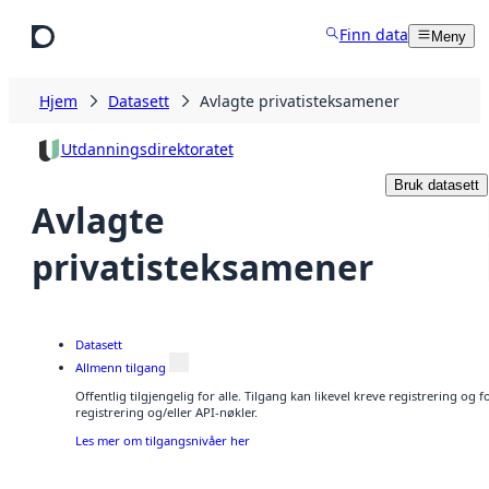
Hopp til hovedinnhold
Finn data
Meny
Hjem
Datasett
Avlagte privatisteksamener
Utdanningsdirektoratet
Bruk datasett
Avlagte
privatisteksamener
Datasett
Allmenn tilgang
Offentlig tilgjengelig for alle. Tilgang kan likevel kreve registrering o
registrering og/eller API-nøkler.
Les mer om tilgangsnivåer her