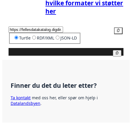
hvilke formater vi støtter
her
Kopier
Turtle
RDF/XML
JSON-LD
Kopier
Finner du det du leter etter?
Ta kontakt
med oss her, eller spør om hjelp i
Datalandsbyen
.