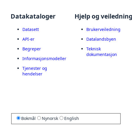
Datakataloger
Hjelp og veilednin
Datasett
Brukerveiledning
API-er
Datalandsbyen
Begreper
Teknisk
dokumentasjon
Informasjonsmodeller
Tjenester og
hendelser
Bokmål
Nynorsk
English