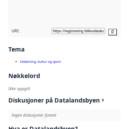
Les mer om
metadatakvalitet
her
URI:
Kopier
Tema
Utdanning, kultur og sport
Nøkkelord
Ikke oppgitt
Diskusjoner på Datalandsbyen
0
Ingen diskusjoner funnet
Hva er Datalandsbyen?