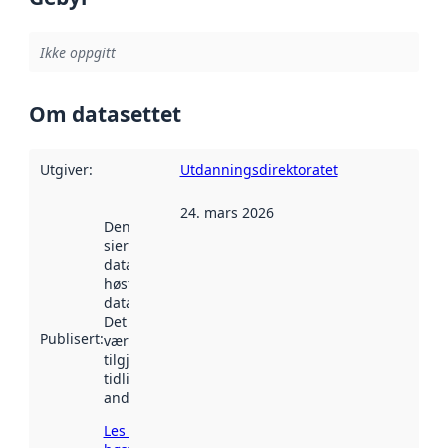
Ikke oppgitt
Om datasettet
Utgiver
:
Utdanningsdirektoratet
24. mars 2026
Denne datoen
sier når
datasettet ble
høstet av
data.norge.no.
Det kan ha
Publisert
:
vært
tilgjengelig
tidligere
andre steder.
Les mer om