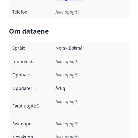
Telefon
:
Ikke oppgitt
Om dataene
Språk
:
Norsk Bokmål
Innholdsleverandører
Ikke oppgitt
:
Opphav
:
Ikke oppgitt
Oppdateringsfrekvens
Årlig
:
Ikke oppgitt
Først utgitt
:
Denne datoen sier når dataene i dette datasettet 
Sist oppdatert
:
Ikke oppgitt
Nøyaktighet
:
Ikke oppgitt