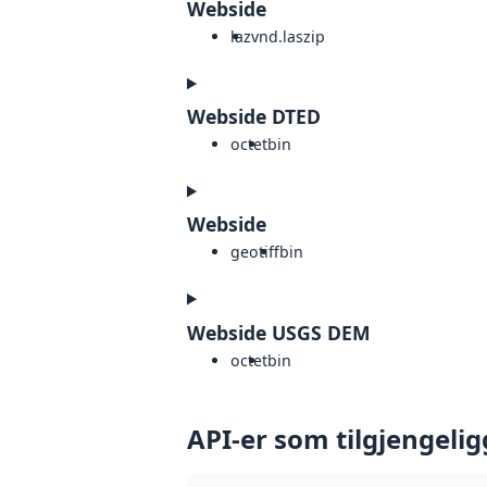
Webside
laz
vnd.laszip
Webside DTED
octet
bin
Webside
geotiff
bin
Webside USGS DEM
octet
bin
API-er som tilgjengelig