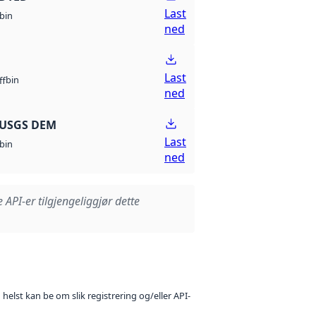
Last
bin
ned
Last
bin
ff
ned
 USGS DEM
Last
bin
ned
e API-er tilgjengeliggjør dette
 helst kan be om slik registrering og/eller API-