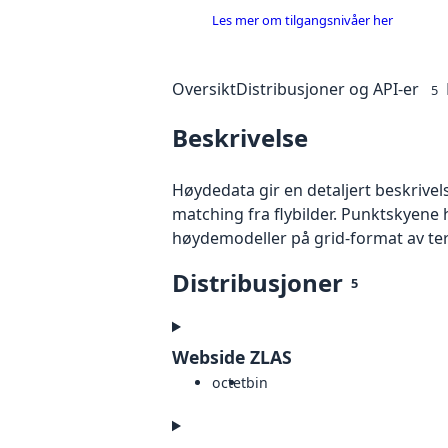
Les mer om tilgangsnivåer her
Oversikt
Distribusjoner og API-er
5
Beskrivelse
Høydedata gir en detaljert beskrivel
matching fra flybilder. Punktskyene 
høydemodeller på grid-format av te
Distribusjoner
5
Webside ZLAS
octet
bin