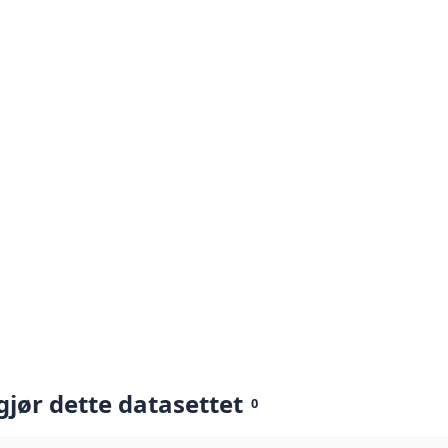
gjør dette datasettet
0