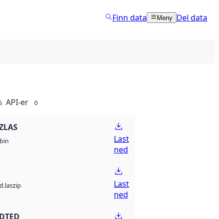
Finn data
Del data
Meny
API-er
5
0
ZLAS
Last
bin
ned
Last
d.laszip
ned
 DTED