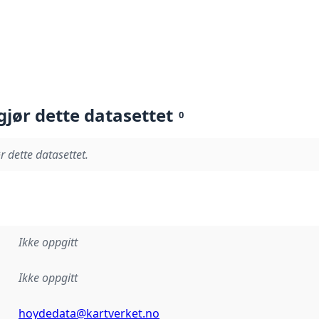
gjør dette datasettet
0
r dette datasettet.
Ikke oppgitt
Ikke oppgitt
hoydedata@kartverket.no