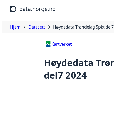
Hopp til hovedinnhold
data.norge.no
Hjem
Datasett
Høydedata Trøndelag 5pkt del7
Kartverket
Høydedata Trø
del7 2024