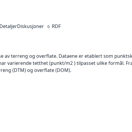
Detaljer
Diskusjoner
RDF
0
se av terreng og overflate. Dataene er etablert som punktsk
har varierende tetthet (punkt/m2 ) tilpasset ulike formål. F
rreng (DTM) og overflate (DOM).