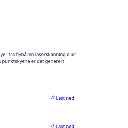
yer fra flybåren laserskanning eller
ra punktskyene er det generert
Last ned
Last ned