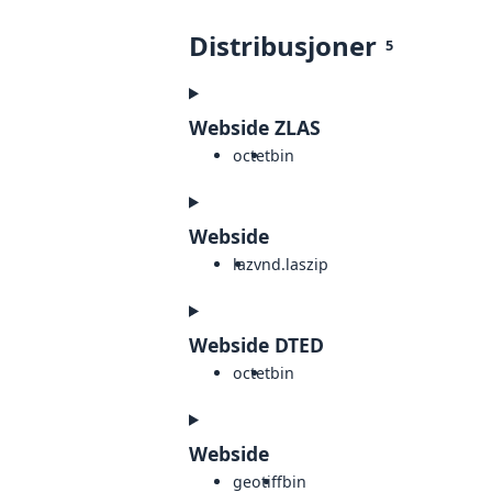
Distribusjoner
5
Webside ZLAS
octet
bin
Webside
laz
vnd.laszip
Webside DTED
octet
bin
Webside
geotiff
bin