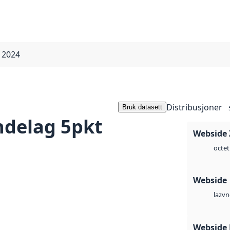
 2024
Distribusjoner
Bruk datasett
ndelag 5pkt
Webside 
octet
Webside
vn
laz
Webside