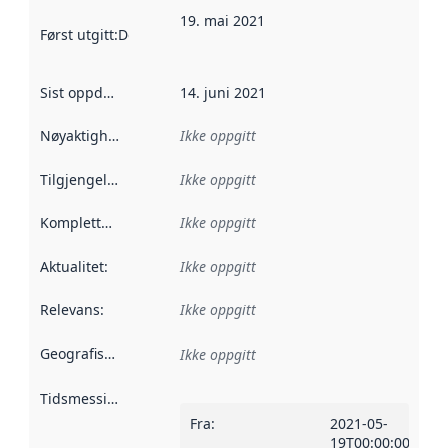
19. mai 2021
Først utgitt
:
Denne datoen sier når dataene i dette datasettet 
Sist oppdatert
:
14. juni 2021
Nøyaktighet
:
Ikke oppgitt
Tilgjengelighet
:
Ikke oppgitt
Kompletthet
:
Ikke oppgitt
Aktualitet
:
Ikke oppgitt
Relevans
:
Ikke oppgitt
Geografisk avgrensning
:
Ikke oppgitt
Tidsmessig avgrensning
:
Fra
:
2021-05-
19T00:00:00Z