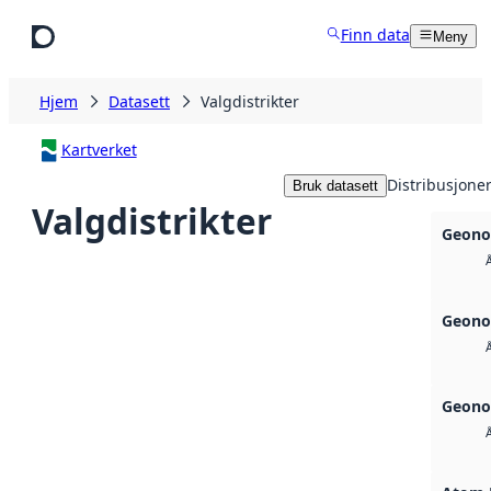
Hopp til hovedinnhold
Finn data
Meny
Hjem
Datasett
Valgdistrikter
Kartverket
Distribusjone
Bruk datasett
Valgdistrikter
Geono
Geono
Geono