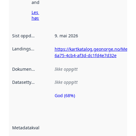
andre steder.
Les mer om
høsting her
Sist oppdatert
:
9. mai 2026
Landingsside
:
https://kartkatalog.geonorge.no/Metad
6a75-4cb4-af3d-dc1fd4e7d32e
Dokumentasjon
:
Ikke oppgitt
Datasettype
:
Ikke oppgitt
God (68%)
Metadatakvalitet
er en indikator
på hvor godt
datasettene er
beskrevet ved
Metadatakvalitet
:
hjelp
avmetadata.