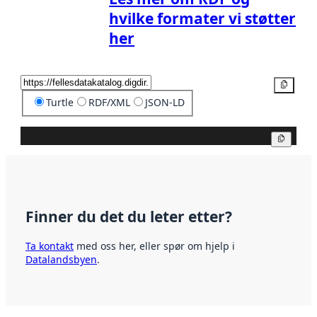
hvilke formater vi støtter
her
Kopier
Turtle
RDF/XML
JSON-LD
Kopier
Finner du det du leter etter?
Ta kontakt
med oss her, eller spør om hjelp i
Datalandsbyen
.