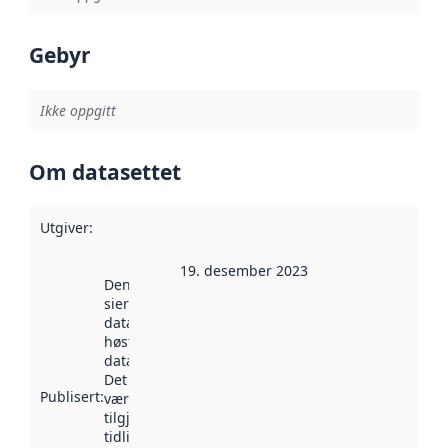
Gebyr
Ikke oppgitt
Om datasettet
Utgiver
:
19. desember 2023
Denne datoen
sier når
datasettet ble
høstet av
data.norge.no.
Det kan ha
Publisert
:
vært
tilgjengelig
tidligere