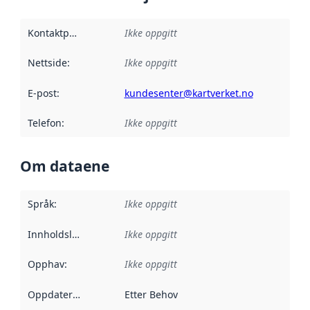
Kontaktpunkt
:
Ikke oppgitt
Nettside
:
Ikke oppgitt
E-post
:
kundesenter@kartverket.no
Telefon
:
Ikke oppgitt
Om dataene
Språk
:
Ikke oppgitt
Innholdsleverandører
Ikke oppgitt
:
Opphav
:
Ikke oppgitt
Oppdateringsfrekvens
Etter Behov
: