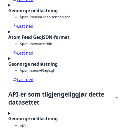
Geonorge nedlastning
Åpen lisens
API
geojson
geojson
Last ned
Atom Feed GeoJSON-format
Åpen lisens
octet
bin
Last ned
Geonorge nedlastning
Åpen lisens
API
sql
sql
Last ned
API-er som tilgjengeliggjør dette
1
datasettet
Geonorge nedlastning
ppt