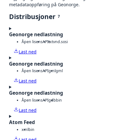
metadataoppføring på Geonorge.
Distribusjoner
7
Geonorge nedlastning
Åpen lisens
API
txt
vnd.sosi
Last ned
Geonorge nedlastning
Åpen lisens
API
gml
gml
Last ned
Geonorge nedlastning
Åpen lisens
API
gdb
bin
Last ned
Atom Feed
xml
bin
Last ned