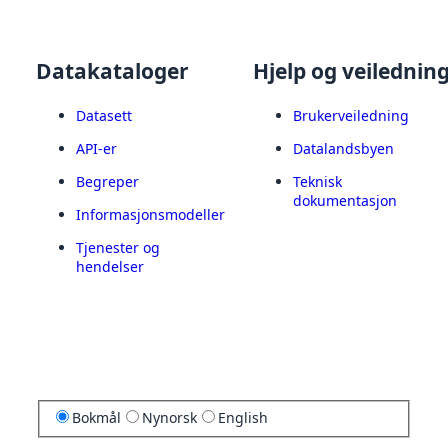
Datakataloger
Hjelp og veilednin
Datasett
Brukerveiledning
API-er
Datalandsbyen
Begreper
Teknisk
dokumentasjon
Informasjonsmodeller
Tjenester og
hendelser
Bokmål
Nynorsk
English