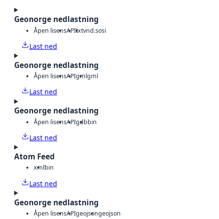
Geonorge nedlastning
Åpen lisens
API
txt
vnd.sosi
Last ned
Geonorge nedlastning
Åpen lisens
API
gml
gml
Last ned
Geonorge nedlastning
Åpen lisens
API
gdb
bin
Last ned
Atom Feed
xml
bin
Last ned
Geonorge nedlastning
Åpen lisens
API
geojson
geojson