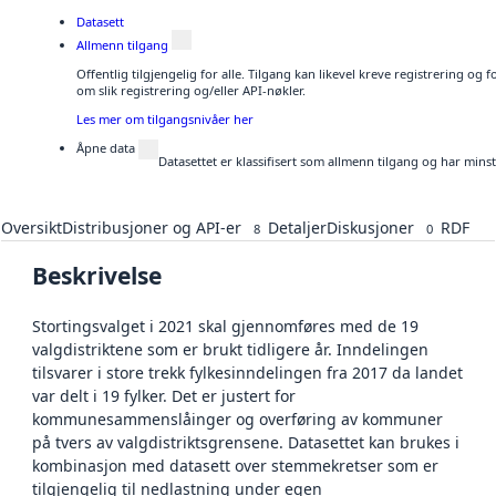
Datasett
Allmenn tilgang
Offentlig tilgjengelig for alle. Tilgang kan likevel kreve registrering o
om slik registrering og/eller API-nøkler.
Les mer om tilgangsnivåer her
Åpne data
Datasettet er klassifisert som allmenn tilgang og har mins
Oversikt
Distribusjoner og API-er
Detaljer
Diskusjoner
RDF
8
0
Beskrivelse
Stortingsvalget i 2021 skal gjennomføres med de 19
valgdistriktene som er brukt tidligere år. Inndelingen
tilsvarer i store trekk fylkesinndelingen fra 2017 da landet
var delt i 19 fylker. Det er justert for
kommunesammenslåinger og overføring av kommuner
på tvers av valgdistriktsgrensene. Datasettet kan brukes i
kombinasjon med datasett over stemmekretser som er
tilgjengelig til nedlastning under egen