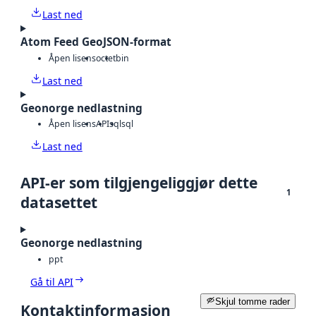
Last ned
Atom Feed GeoJSON-format
Åpen lisens
octet
bin
Last ned
Geonorge nedlastning
Åpen lisens
API
sql
sql
Last ned
API-er som tilgjengeliggjør dette
1
datasettet
Geonorge nedlastning
ppt
Gå til API
Skjul tomme rader
Kontaktinformasjon