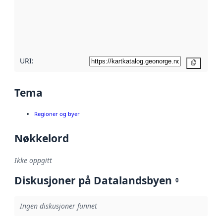
Les mer om
metadatakvalitet
her
URI:
Kopier
Tema
Regioner og byer
Nøkkelord
Ikke oppgitt
Diskusjoner på Datalandsbyen
0
Ingen diskusjoner funnet