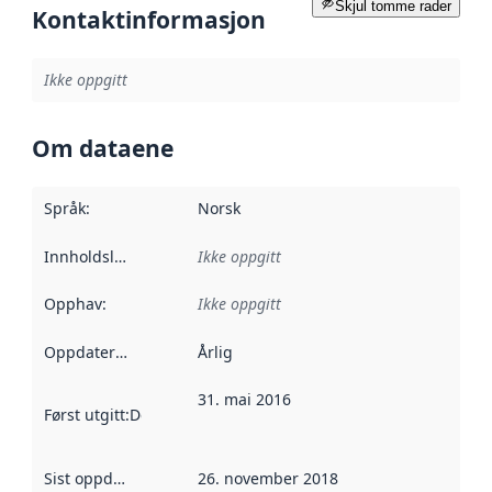
Skjul tomme rader
Kontaktinformasjon
Ikke oppgitt
Om dataene
Språk
:
Norsk
Innholdsleverandører
Ikke oppgitt
:
Opphav
:
Ikke oppgitt
Oppdateringsfrekvens
Årlig
:
31. mai 2016
Først utgitt
:
Denne datoen sier når dataene i dette datasettet 
Sist oppdatert
:
26. november 2018