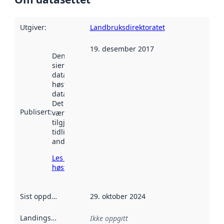
Utgiver
:
Landbruksdirektoratet
19. desember 2017
Denne datoen
sier når
datasettet ble
høstet av
data.norge.no.
Det kan ha
Publisert
:
vært
tilgjengelig
tidligere
andre steder.
Les mer om
høsting her
Sist oppdatert
:
29. oktober 2024
Landingsside
:
Ikke oppgitt