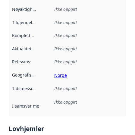
Nøyaktighet
:
Ikke oppgitt
Tilgjengelighet
:
Ikke oppgitt
Kompletthet
:
Ikke oppgitt
Aktualitet
:
Ikke oppgitt
Relevans
:
Ikke oppgitt
Geografisk avgrensning
:
Norge
Tidsmessig avgrensning
Ikke oppgitt
:
Ikke oppgitt
I samsvar med
:
Referanse til en implementasjonsregel eller a
Lovhjemler