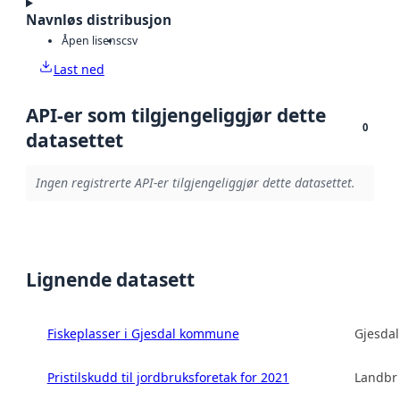
Navnløs distribusjon
Åpen lisens
csv
Last ned
API-er som tilgjengeliggjør dette
0
datasettet
Ingen registrerte API-er tilgjengeliggjør dette datasettet.
Lignende datasett
Fiskeplasser i Gjesdal kommune
Gjesda
Pristilskudd til jordbruksforetak for 2021
Landbru