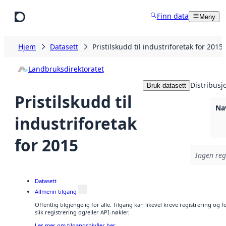
Hopp til hovedinnhold
Finn data
Meny
Hjem
Datasett
Pristilskudd til industriforetak for 2015
Landbruksdirektoratet
Distribusj
Bruk datasett
Pristilskudd til
Na
industriforetak
for 2015
Ingen regi
Datasett
Allmenn tilgang
Offentlig tilgjengelig for alle. Tilgang kan likevel kreve registrering o
slik registrering og/eller API-nøkler.
Les mer om tilgangsnivåer her