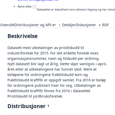
Åpne data
Datasettet er klassifisert som allmenn tilgang og har mins
Oversikt
Distribusjoner og API-er
Detaljer
Diskusjoner
RDF
1
0
Beskrivelse
Datasett med utbetalinger av pristilskudd til
industriforetak for 2015. For det enkelte foretak vises
organisasjonsnummer, navn og tilskudd per ordning.
Nytt datasett blir lagt ut årlig. Dette skjer vanligvis i april,
året etter at utbetalingene har funnet sted. Merk at
beløpene for ordningene frakttilskudd korn og
frakttilskudd kraftfôr er oppgitt samlet. Fra 2016 er beløp
for ordningene publisert hver for seg. Utbetalinger av
frakttilskudd kraftfôr finnes fra 2016 i datasettet
Pristilskudd til jordbruksforetak.
Distribusjoner
1