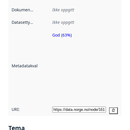
Dokumentasjon
:
Ikke oppgitt
Datasettype
:
Ikke oppgitt
God (63%)
Metadatakvalitet
er en indikator
på hvor godt
datasettene er
beskrevet ved
Metadatakvalitet
:
hjelp
avmetadata.
Les mer om
metadatakvalitet
her
URI:
Kopier
Tema