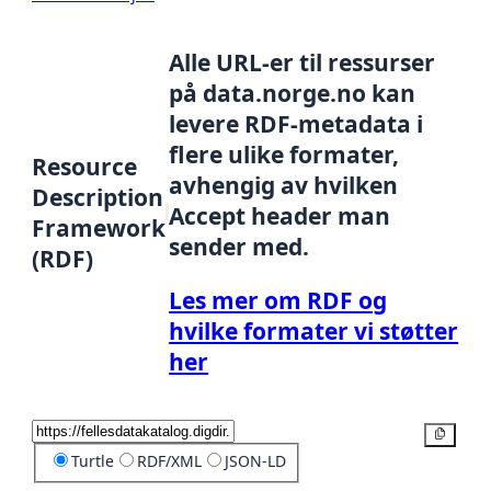
Alle URL-er til ressurser
på data.norge.no kan
levere RDF-metadata i
flere ulike formater,
Resource
avhengig av hvilken
Description
Accept header man
Framework
sender med.
(RDF)
Les mer om RDF og
hvilke formater vi støtter
her
Kopier
Turtle
RDF/XML
JSON-LD