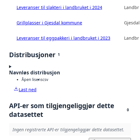
Leveranser til slakteri i landbruket i 2024
Landbru
Grillplasser i Gjesdal kommune
Gjesda
Leveranser til eggpakkeri i landbruket i 2023
Landbru
Distribusjoner
1
Navnløs distribusjon
Åpen lisens
csv
Last ned
API-er som tilgjengeliggjør dette
0
datasettet
Ingen registrerte API-er tilgjengeliggjør dette datasettet.