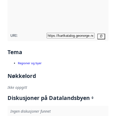
avmetadata.
Les mer om
metadatakvalitet
her
URI:
Kopier
Tema
Regioner og byer
Nøkkelord
Ikke oppgitt
Diskusjoner på Datalandsbyen
0
Ingen diskusjoner funnet