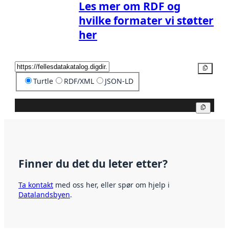
Les mer om RDF og
hvilke formater vi støtter
her
Kopier
Turtle
RDF/XML
JSON-LD
Kopier
Finner du det du leter etter?
Ta kontakt
med oss her, eller spør om hjelp i
Datalandsbyen
.