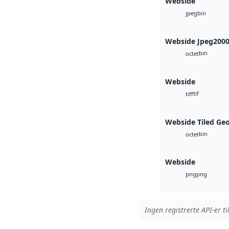
Webside
bin
jpeg
Webside Jpeg200
bin
octet
Webside
tif
tiff
Webside Tiled Ge
bin
octet
Webside
png
png
Ingen registrerte API-er ti