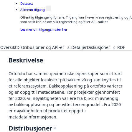
Datasett
Allmenn tilgang
Offentlig tilgjengelig for alle. Tilgang kan likevel kreve registrering og
som helst kan be om slik registrering og/eller API-nøkler.
Les mer om tilgangsnivåer her
Oversikt
Distribusjoner og API-er
Detaljer
Diskusjoner
RDF
8
0
Beskrivelse
Ortofoto har samme geometriske egenskaper som et kart
for alle objekter lokalisert på bakkenivå og kan knyttes til
et referansesystem. Bakkeoppløsning på ortofoto varierer
og er oppgitt i metadataene. For prosjekter gjennomført
før 2020, vil nøyaktigheten variere fra 0,5-2 m avhengig
av bakkeoppløsning og benyttet terrengmodell. Fra 2020
er nøyaktigheten til produktet oppgitt i
metadatainformasjonen.
Distribusjoner
8