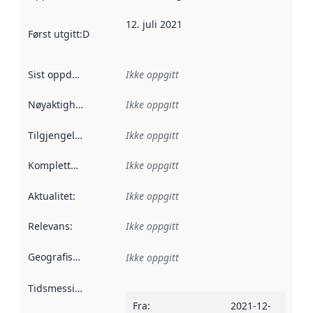
12. juli 2021
Først utgitt
:
Denne datoen sier når dataene i dette datasettet 
Sist oppdatert
:
Ikke oppgitt
Nøyaktighet
:
Ikke oppgitt
Tilgjengelighet
:
Ikke oppgitt
Kompletthet
:
Ikke oppgitt
Aktualitet
:
Ikke oppgitt
Relevans
:
Ikke oppgitt
Geografisk avgrensning
:
Ikke oppgitt
Tidsmessig avgrensning
:
Fra
:
2021-12-