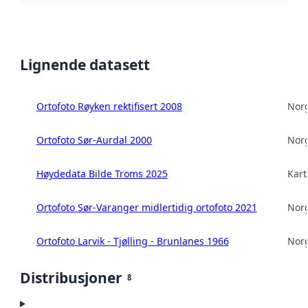
Lignende datasett
Ortofoto Røyken rektifisert 2008
Norg
Ortofoto Sør-Aurdal 2000
Norg
Høydedata Bilde Troms 2025
Kart
Ortofoto Sør-Varanger midlertidig ortofoto 2021
Norg
Ortofoto Larvik - Tjølling - Brunlanes 1966
Norg
Distribusjoner
8