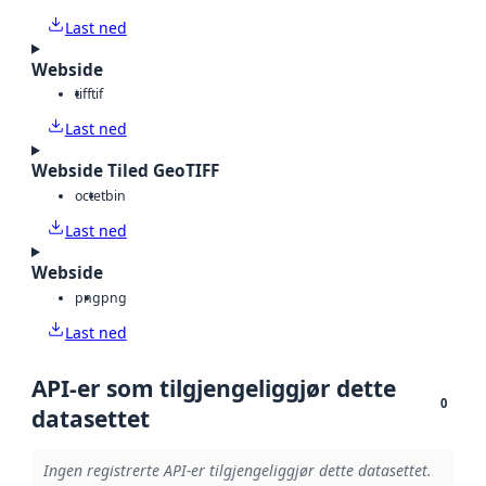
Last ned
Webside
tiff
tif
Last ned
Webside Tiled GeoTIFF
octet
bin
Last ned
Webside
png
png
Last ned
API-er som tilgjengeliggjør dette
0
datasettet
Ingen registrerte API-er tilgjengeliggjør dette datasettet.