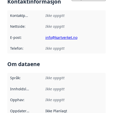
Kontaktinformasjon
Kontaktpunkt
:
Ikke oppgitt
Nettside
:
Ikke oppgitt
E-post
:
info@kartverket.no
Telefon
:
Ikke oppgitt
Om dataene
Språk
:
Ikke oppgitt
Innholdsleverandører
Ikke oppgitt
:
Opphav
:
Ikke oppgitt
Oppdateringsfrekvens
Ikke Planlagt
: