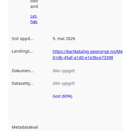
tidligere
andre steder.
Les mer om
høsting her
Sist oppdatert
:
9. mai 2026
Landingsside
:
https://kartkatalog.geonorge.no/Metad
61db-45af-a1d0-e1e3bce73398
Dokumentasjon
:
Ikke oppgitt
Datasettype
:
Ikke oppgitt
God (60%)
Metadatakvalitet
er en indikator
på hvor godt
datasettene er
beskrevet ved
Metadatakvalitet
:
hjelp