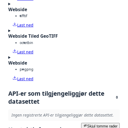
Webside
tiff
tif
Last ned
Webside Tiled GeoTIFF
octet
bin
Last ned
Webside
png
png
Last ned
API-er som tilgjengeliggjør dette
0
datasettet
Ingen registrerte API-er tilgjengeliggjør dette datasettet.
Skjul tomme rader