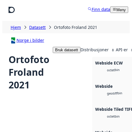
Hopp til hovedinnhold
Finn data
Meny
Hjem
Datasett
Ortofoto Froland 2021
Norge i bilder
Distribusjoner
API-er
Bruk datasett
8
Ortofoto
Webside ECW
Froland
bin
octet
2021
Webside
bin
geotiff
Webside Tiled TIF
bin
octet