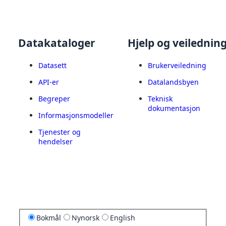
Datakataloger
Hjelp og veilednin
Datasett
Brukerveiledning
API-er
Datalandsbyen
Begreper
Teknisk
dokumentasjon
Informasjonsmodeller
Tjenester og
hendelser
Bokmål
Nynorsk
English