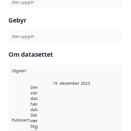
Ikke oppgitt
Gebyr
Ikke oppgitt
Om datasettet
Utgiver
:
19. desember 2023
Denne datoen
sier når
datasettet ble
høstet av
data.norge.no.
Det kan ha
Publisert
:
vært
tilgjengelig