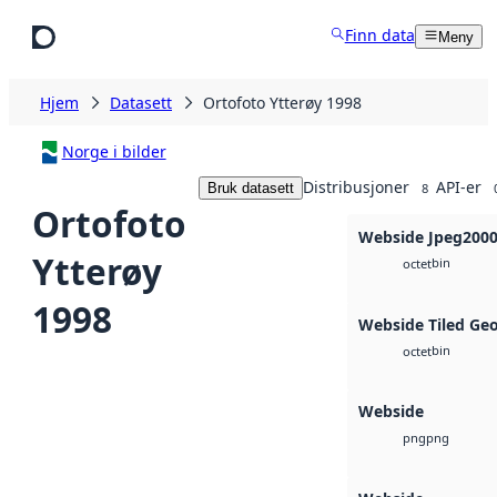
Hopp til hovedinnhold
Finn data
Meny
Hjem
Datasett
Ortofoto Ytterøy 1998
Norge i bilder
Distribusjoner
API-er
Bruk datasett
8
Ortofoto
Webside Jpeg200
Ytterøy
bin
octet
1998
Webside Tiled Ge
bin
octet
Webside
png
png