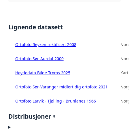
Lignende datasett
Ortofoto Røyken rektifisert 2008
Norg
Ortofoto Sør-Aurdal 2000
Norg
Høydedata Bilde Troms 2025
Kart
Ortofoto Sør-Varanger midlertidig ortofoto 2021
Norg
Ortofoto Larvik - Tjølling - Brunlanes 1966
Norg
Distribusjoner
8