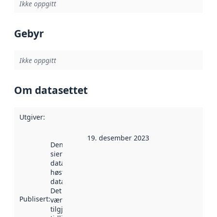
Ikke oppgitt
Gebyr
Ikke oppgitt
Om datasettet
Utgiver
:
19. desember 2023
Denne datoen
sier når
datasettet ble
høstet av
data.norge.no.
Det kan ha
Publisert
:
vært
tilgjengelig