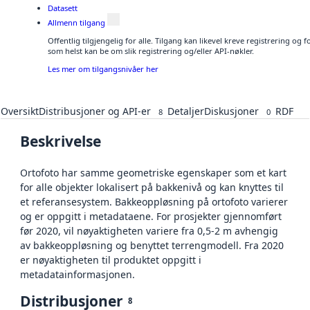
Datasett
Allmenn tilgang
Offentlig tilgjengelig for alle. Tilgang kan likevel kreve registrering og
som helst kan be om slik registrering og/eller API-nøkler.
Les mer om tilgangsnivåer her
Oversikt
Distribusjoner og API-er
Detaljer
Diskusjoner
RDF
8
0
Beskrivelse
Ortofoto har samme geometriske egenskaper som et kart
for alle objekter lokalisert på bakkenivå og kan knyttes til
et referansesystem. Bakkeoppløsning på ortofoto varierer
og er oppgitt i metadataene. For prosjekter gjennomført
før 2020, vil nøyaktigheten variere fra 0,5-2 m avhengig
av bakkeoppløsning og benyttet terrengmodell. Fra 2020
er nøyaktigheten til produktet oppgitt i
metadatainformasjonen.
Distribusjoner
8