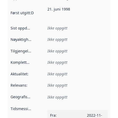
21. juni 1998
Først utgitt
:
Denne datoen sier når dataene i dette datasettet 
Sist oppdatert
:
Ikke oppgitt
Nøyaktighet
:
Ikke oppgitt
Tilgjengelighet
:
Ikke oppgitt
Kompletthet
:
Ikke oppgitt
Aktualitet
:
Ikke oppgitt
Relevans
:
Ikke oppgitt
Geografisk avgrensning
:
Ikke oppgitt
Tidsmessig avgrensning
:
Fra
:
2022-11-