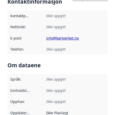
Kontaktinformasjon
Kontaktpunkt
:
Ikke oppgitt
Nettside
:
Ikke oppgitt
E-post
:
info@kartverket.no
Telefon
:
Ikke oppgitt
Om dataene
Språk
:
Ikke oppgitt
Innholdsleverandører
Ikke oppgitt
:
Opphav
:
Ikke oppgitt
Oppdateringsfrekvens
Ikke Planlagt
: