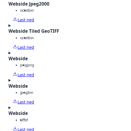
Webside Jpeg2000
octet
bin
Last ned
Webside Tiled GeoTIFF
octet
bin
Last ned
Webside
png
png
Last ned
Webside
jpeg
bin
Last ned
Webside
tiff
tif
Last ned