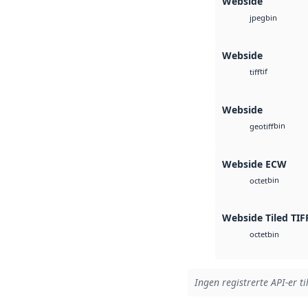
Webside
bin
jpeg
Webside
tif
tiff
Webside
bin
geotiff
Webside ECW
bin
octet
Webside Tiled TIF
bin
octet
Ingen registrerte API-er ti