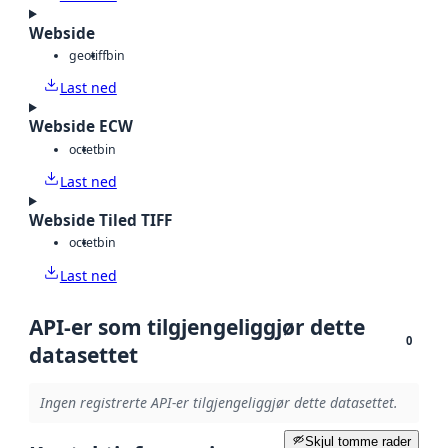
Webside
geotiff
bin
Last ned
Webside ECW
octet
bin
Last ned
Webside Tiled TIFF
octet
bin
Last ned
API-er som tilgjengeliggjør dette
0
datasettet
Ingen registrerte API-er tilgjengeliggjør dette datasettet.
Skjul tomme rader