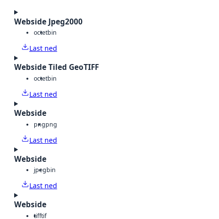
Webside Jpeg2000
octet
bin
Last ned
Webside Tiled GeoTIFF
octet
bin
Last ned
Webside
png
png
Last ned
Webside
jpeg
bin
Last ned
Webside
tiff
tif