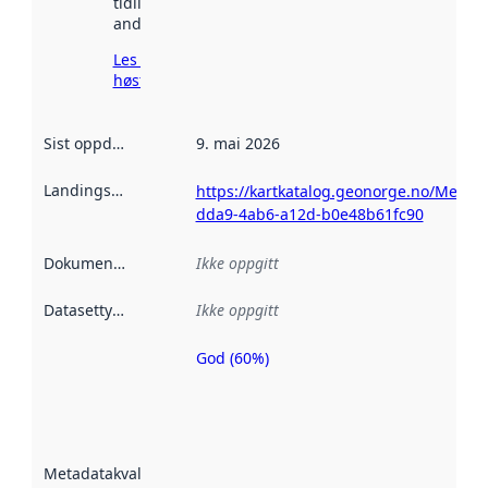
tidligere
andre steder.
Les mer om
høsting her
Sist oppdatert
:
9. mai 2026
Landingsside
:
https://kartkatalog.geonorge.no/Metad
dda9-4ab6-a12d-b0e48b61fc90
Dokumentasjon
:
Ikke oppgitt
Datasettype
:
Ikke oppgitt
God (60%)
Metadatakvalitet
er en indikator
på hvor godt
datasettene er
beskrevet ved
Metadatakvalitet
:
hjelp