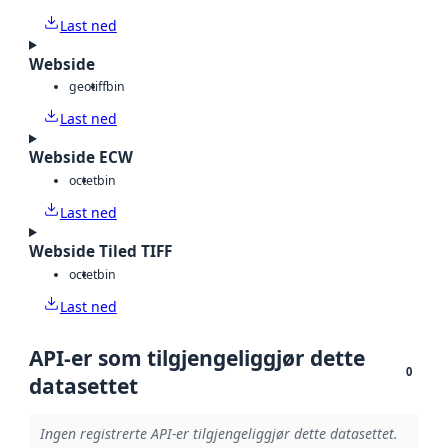
Last ned
Webside
geotiff
bin
Last ned
Webside ECW
octet
bin
Last ned
Webside Tiled TIFF
octet
bin
Last ned
API-er som tilgjengeliggjør dette
0
datasettet
Ingen registrerte API-er tilgjengeliggjør dette datasettet.