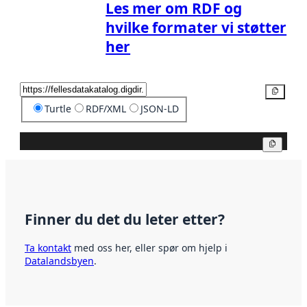
Les mer om RDF og
hvilke formater vi støtter
her
Kopier
Turtle
RDF/XML
JSON-LD
Kopier
Finner du det du leter etter?
Ta kontakt
med oss her, eller spør om hjelp i
Datalandsbyen
.