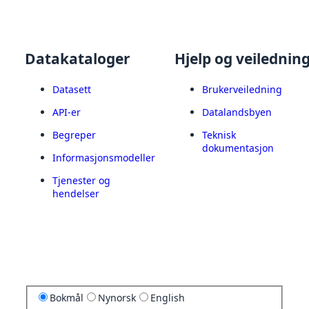
Datakataloger
Hjelp og veilednin
Datasett
Brukerveiledning
API-er
Datalandsbyen
Begreper
Teknisk
dokumentasjon
Informasjonsmodeller
Tjenester og
hendelser
Bokmål
Nynorsk
English