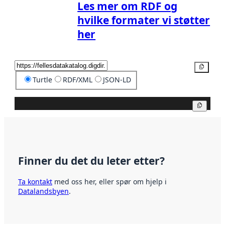
Les mer om RDF og
hvilke formater vi støtter
her
Kopier
Turtle
RDF/XML
JSON-LD
Kopier
Finner du det du leter etter?
Ta kontakt
med oss her, eller spør om hjelp i
Datalandsbyen
.