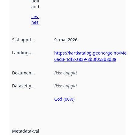
tidligere
andre steder.
Les mer om
høsting her
Sist oppdatert
:
9. mai 2026
Landingsside
:
https://kartkatalog.geonorge.no/Metad
6ad3-4df8-a839-8b3f058b8d38
Dokumentasjon
:
Ikke oppgitt
Datasettype
:
Ikke oppgitt
God (60%)
Metadatakvalitet
er en indikator
på hvor godt
datasettene er
beskrevet ved
Metadatakvalitet
:
hjelp