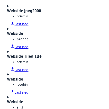
Webside Jpeg2000
octet
bin
Last ned
Webside
png
png
Last ned
Webside Tiled TIFF
octet
bin
Last ned
Webside
jpeg
bin
Last ned
Webside
tiff
tif