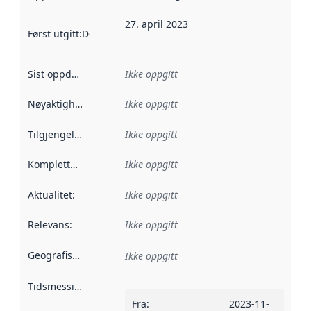
27. april 2023
Først utgitt
:
Denne datoen sier når dataene i dette datasettet 
Sist oppdatert
:
Ikke oppgitt
Nøyaktighet
:
Ikke oppgitt
Tilgjengelighet
:
Ikke oppgitt
Kompletthet
:
Ikke oppgitt
Aktualitet
:
Ikke oppgitt
Relevans
:
Ikke oppgitt
Geografisk avgrensning
:
Ikke oppgitt
Tidsmessig avgrensning
:
Fra
:
2023-11-