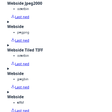
Webside Jpeg2000
octet
bin
Last ned
Webside
png
png
Last ned
Webside Tiled TIFF
octet
bin
Last ned
Webside
jpeg
bin
Last ned
Webside
tiff
tif
Last ned