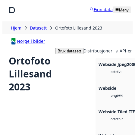
Hopp til hovedinnhold
Finn data
Meny
Hjem
Datasett
Ortofoto Lillesand 2023
Norge i bilder
Distribusjoner
API-er
Bruk datasett
8
Ortofoto
Webside Jpeg200
Lillesand
bin
octet
2023
Webside
png
png
Webside Tiled TI
bin
octet