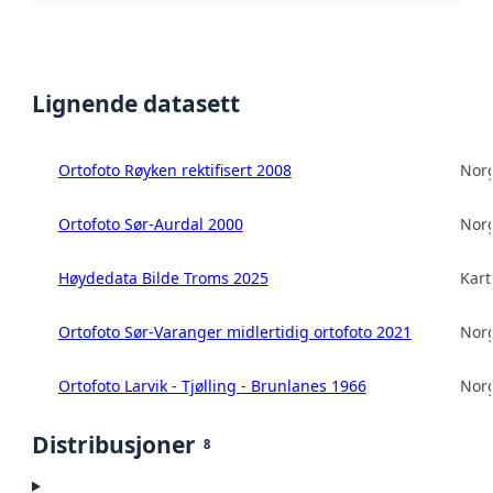
Lignende datasett
Ortofoto Røyken rektifisert 2008
Norg
Ortofoto Sør-Aurdal 2000
Norg
Høydedata Bilde Troms 2025
Kart
Ortofoto Sør-Varanger midlertidig ortofoto 2021
Norg
Ortofoto Larvik - Tjølling - Brunlanes 1966
Norg
Distribusjoner
8