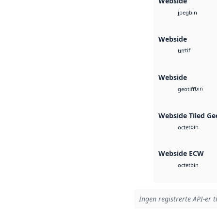
Webside
bin
jpeg
Webside
tif
tiff
Webside
bin
geotiff
Webside Tiled Ge
bin
octet
Webside ECW
bin
octet
Ingen registrerte API-er t