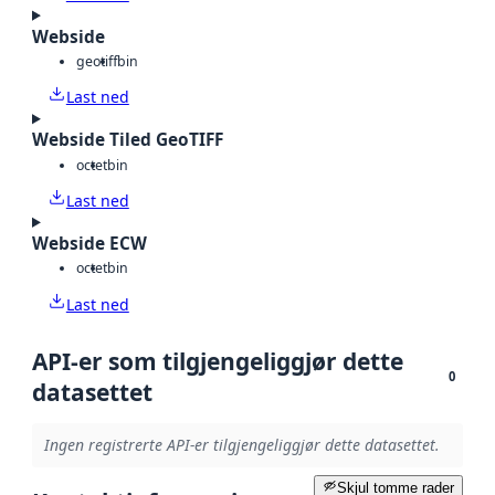
Webside
geotiff
bin
Last ned
Webside Tiled GeoTIFF
octet
bin
Last ned
Webside ECW
octet
bin
Last ned
API-er som tilgjengeliggjør dette
0
datasettet
Ingen registrerte API-er tilgjengeliggjør dette datasettet.
Skjul tomme rader