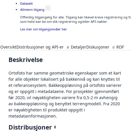
Datasett
Allmenn tilgang
Offentlig tilgjengelig for alle. Tilgang kan likevel kreve registrering og
som helst kan be om slik registrering og/eller API-nøkler.
Les mer om tilgangsnivåer her
Oversikt
Distribusjoner og API-er
Detaljer
Diskusjoner
RDF
8
0
Beskrivelse
Ortofoto har samme geometriske egenskaper som et kart
for alle objekter lokalisert på bakkenivå og kan knyttes til
et referansesystem. Bakkeoppløsning på ortofoto varierer
og er oppgitt i metadataene. For prosjekter gjennomført
før 2020, vil nøyaktigheten variere fra 0,5-2 m avhengig
av bakkeoppløsning og benyttet terrengmodell. Fra 2020
er nøyaktigheten til produktet oppgitt i
metadatainformasjonen.
Distribusjoner
8