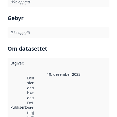
Ikke oppgitt
Gebyr
Ikke oppgitt
Om datasettet
Utgiver
:
19. desember 2023
Denne datoen
sier når
datasettet ble
høstet av
data.norge.no.
Det kan ha
Publisert
:
vært
tilgjengelig