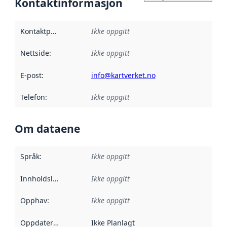
Kontaktinformasjon
Kontaktpunkt
:
Ikke oppgitt
Nettside
:
Ikke oppgitt
E-post
:
info@kartverket.no
Telefon
:
Ikke oppgitt
Om dataene
Språk
:
Ikke oppgitt
Innholdsleverandører
Ikke oppgitt
:
Opphav
:
Ikke oppgitt
Oppdateringsfrekvens
Ikke Planlagt
: