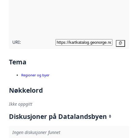
avmetadata.
Les mer om
metadatakvalitet
her
URI:
Kopier
Tema
Regioner og byer
Nøkkelord
Ikke oppgitt
Diskusjoner på Datalandsbyen
0
Ingen diskusjoner funnet