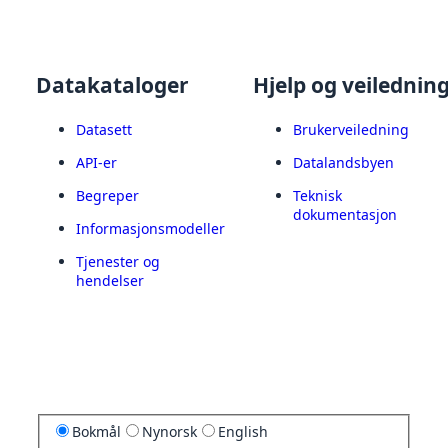
Datakataloger
Hjelp og veilednin
Datasett
Brukerveiledning
API-er
Datalandsbyen
Begreper
Teknisk
dokumentasjon
Informasjonsmodeller
Tjenester og
hendelser
Bokmål
Nynorsk
English