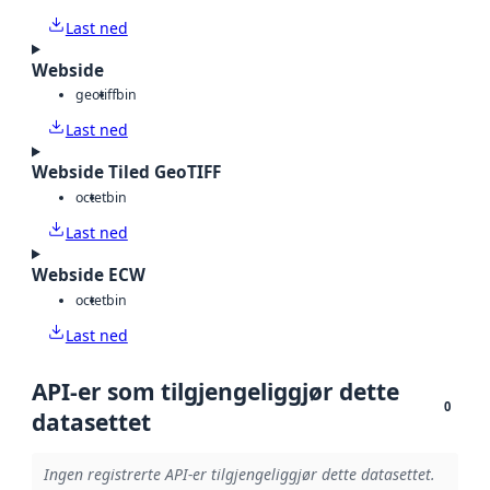
Last ned
Webside
geotiff
bin
Last ned
Webside Tiled GeoTIFF
octet
bin
Last ned
Webside ECW
octet
bin
Last ned
API-er som tilgjengeliggjør dette
0
datasettet
Ingen registrerte API-er tilgjengeliggjør dette datasettet.