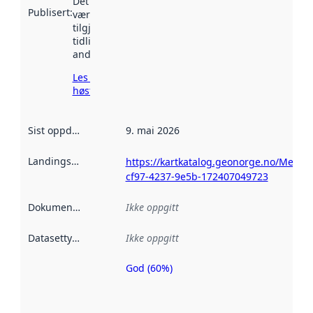
Det kan ha
Publisert
:
vært
tilgjengelig
tidligere
andre steder.
Les mer om
høsting her
Sist oppdatert
:
9. mai 2026
Landingsside
:
https://kartkatalog.geonorge.no/Metad
cf97-4237-9e5b-172407049723
Dokumentasjon
:
Ikke oppgitt
Datasettype
:
Ikke oppgitt
God (60%)
Metadatakvalitet
er en indikator
på hvor godt