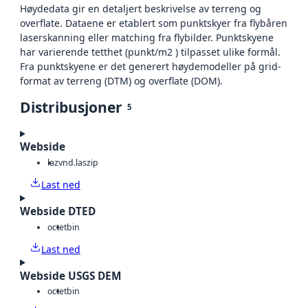
Høydedata gir en detaljert beskrivelse av terreng og
overflate. Dataene er etablert som punktskyer fra flybåren
laserskanning eller matching fra flybilder. Punktskyene
har varierende tetthet (punkt/m2 ) tilpasset ulike formål.
Fra punktskyene er det generert høydemodeller på grid-
format av terreng (DTM) og overflate (DOM).
Distribusjoner
5
Webside
laz
vnd.laszip
Last ned
Webside DTED
octet
bin
Last ned
Webside USGS DEM
octet
bin