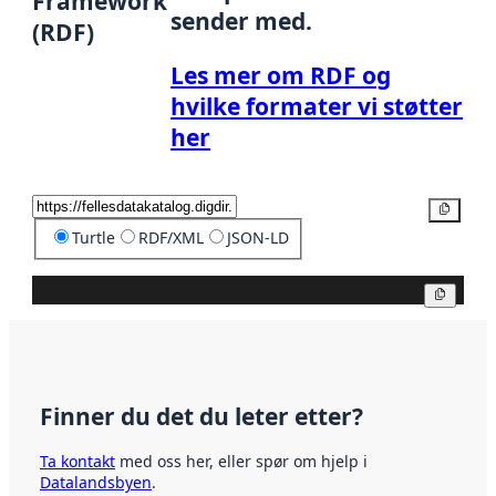
Framework
sender med.
(RDF)
Les mer om RDF og
hvilke formater vi støtter
her
Kopier
Turtle
RDF/XML
JSON-LD
Kopier
Finner du det du leter etter?
Ta kontakt
med oss her, eller spør om hjelp i
Datalandsbyen
.