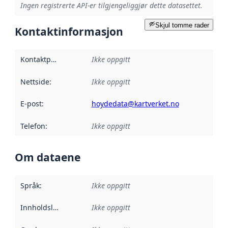
Ingen registrerte API-er tilgjengeliggjør dette datasettet.
Skjul tomme rader
Kontaktinformasjon
Kontaktpunkt
:
Ikke oppgitt
Nettside
:
Ikke oppgitt
E-post
:
hoydedata@kartverket.no
Telefon
:
Ikke oppgitt
Om dataene
Språk
:
Ikke oppgitt
Innholdsleverandører
Ikke oppgitt
: