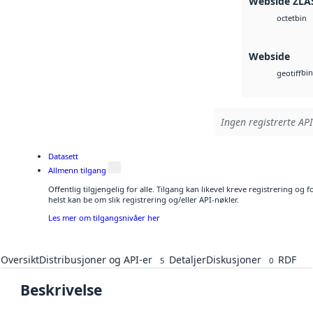
Webside ZLA
bin
octet
Webside
bin
geotiff
Ingen registrerte API
Datasett
Allmenn tilgang
Offentlig tilgjengelig for alle. Tilgang kan likevel kreve registrering o
helst kan be om slik registrering og/eller API-nøkler.
Les mer om tilgangsnivåer her
Oversikt
Distribusjoner og API-er
Detaljer
Diskusjoner
RDF
5
0
Beskrivelse