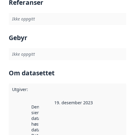
Referanser
Ikke oppgitt
Gebyr
Ikke oppgitt
Om datasettet
Utgiver
:
19. desember 2023
Denne datoen
sier når
datasettet ble
høstet av
data.norge.no.