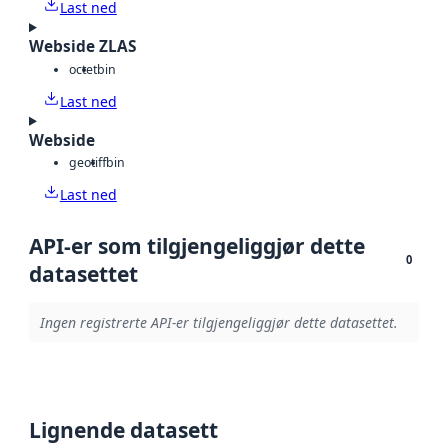
Last ned
Webside ZLAS
octet
bin
Last ned
Webside
geotiff
bin
Last ned
API-er som tilgjengeliggjør dette
0
datasettet
Ingen registrerte API-er tilgjengeliggjør dette datasettet.
Lignende datasett