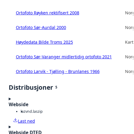
Ortofoto Røyken rektifisert 2008
Norg
Ortofoto Sør-Aurdal 2000
Norg
Høydedata Bilde Troms 2025
Kart
Ortofoto Sør-Varanger midlertidig ortofoto 2021
Norg
Ortofoto Larvik - Tjølling - Brunlanes 1966
Norg
Distribusjoner
5
Webside
laz
vnd.laszip
Last ned
Webside DTED