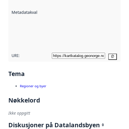
datasettene er
beskrevet ved
Metadatakvalitet
:
hjelp
avmetadata.
Les mer om
metadatakvalitet
her
URI:
Kopier
Tema
Regioner og byer
Nøkkelord
Ikke oppgitt
Diskusjoner på Datalandsbyen
0