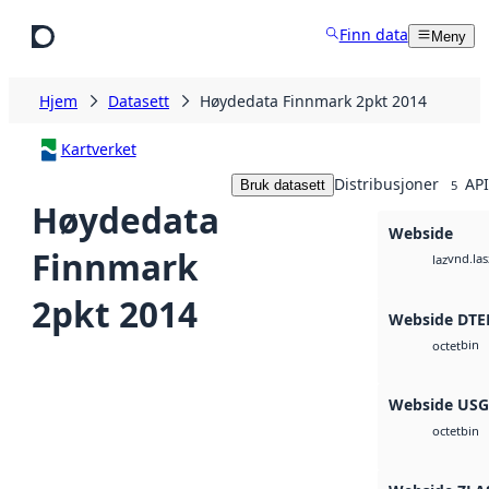
Hopp til hovedinnhold
Finn data
Meny
Hjem
Datasett
Høydedata Finnmark 2pkt 2014
Kartverket
Distribusjoner
API
Bruk datasett
5
Høydedata
Webside
Finnmark
vnd.las
laz
2pkt 2014
Webside DTE
bin
octet
Webside US
bin
octet