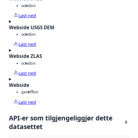
octet
bin
Last ned
Webside USGS DEM
octet
bin
Last ned
Webside ZLAS
octet
bin
Last ned
Webside
geotiff
bin
Last ned
API-er som tilgjengeliggjør dette
0
datasettet