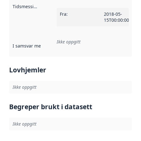
Tidsmessig avgrensning
:
Fra
:
2018-05-
15T00:00:00Z
Ikke oppgitt
I samsvar med
:
Referanse til en implementasjonsregel eller a
Lovhjemler
Ikke oppgitt
Begreper brukt i datasett
Ikke oppgitt