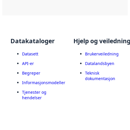
Datakataloger
Hjelp og veilednin
Datasett
Brukerveiledning
API-er
Datalandsbyen
Begreper
Teknisk
dokumentasjon
Informasjonsmodeller
Tjenester og
hendelser