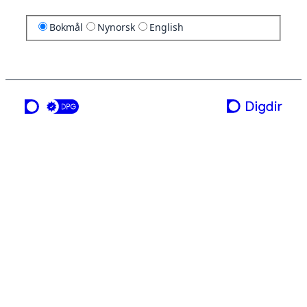
Bokmål
Nynorsk
English
en tjeneste fra