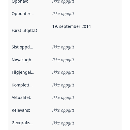
Opphav
:
Ikke oppgitt
Oppdateringsfrekvens
Ikke oppgitt
:
19. september 2014
Først utgitt
:
Denne datoen sier når dataene i dette datasettet 
Sist oppdatert
:
Ikke oppgitt
Nøyaktighet
:
Ikke oppgitt
Tilgjengelighet
:
Ikke oppgitt
Kompletthet
:
Ikke oppgitt
Aktualitet
:
Ikke oppgitt
Relevans
:
Ikke oppgitt
Geografisk avgrensning
:
Ikke oppgitt