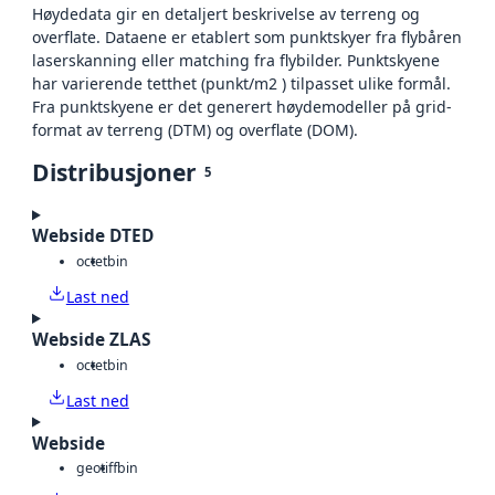
Høydedata gir en detaljert beskrivelse av terreng og
overflate. Dataene er etablert som punktskyer fra flybåren
laserskanning eller matching fra flybilder. Punktskyene
har varierende tetthet (punkt/m2 ) tilpasset ulike formål.
Fra punktskyene er det generert høydemodeller på grid-
format av terreng (DTM) og overflate (DOM).
Distribusjoner
5
Webside DTED
octet
bin
Last ned
Webside ZLAS
octet
bin
Last ned
Webside
geotiff
bin