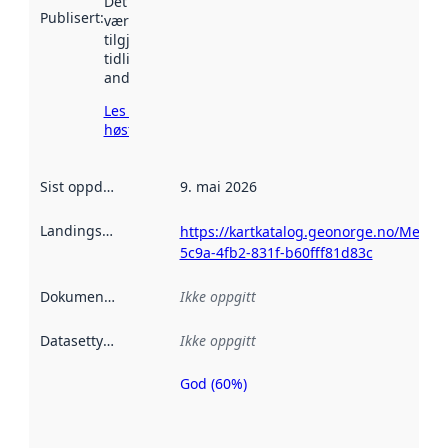
Det kan ha
Publisert
:
vært
tilgjengelig
tidligere
andre steder.
Les mer om
høsting her
Sist oppdatert
:
9. mai 2026
Landingsside
:
https://kartkatalog.geonorge.no/Metad
5c9a-4fb2-831f-b60fff81d83c
Dokumentasjon
:
Ikke oppgitt
Datasettype
:
Ikke oppgitt
God (60%)
Metadatakvalitet
er en indikator
på hvor godt