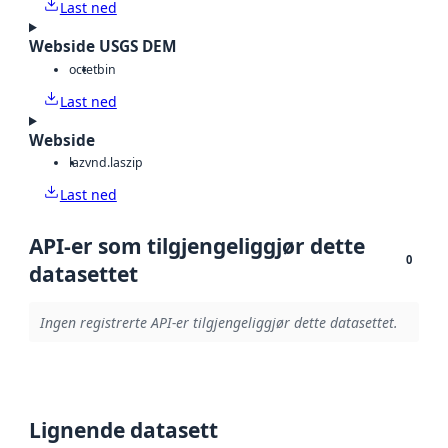
Last ned
Webside USGS DEM
octet
bin
Last ned
Webside
laz
vnd.laszip
Last ned
API-er som tilgjengeliggjør dette
0
datasettet
Ingen registrerte API-er tilgjengeliggjør dette datasettet.
Lignende datasett