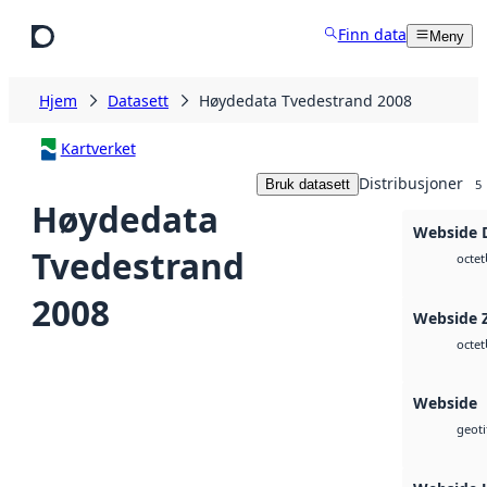
Hopp til hovedinnhold
Finn data
Meny
Hjem
Datasett
Høydedata Tvedestrand 2008
Kartverket
Distribusjoner
Bruk datasett
5
Høydedata
Webside 
Tvedestrand
octet
2008
Webside 
octet
Webside
geoti