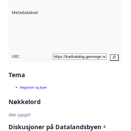
datasettene er
beskrevet ved
Metadatakvalitet
:
hjelp
avmetadata.
Les mer om
metadatakvalitet
her
URI:
Kopier
Tema
Regioner og byer
Nøkkelord
Ikke oppgitt
Diskusjoner på Datalandsbyen
0