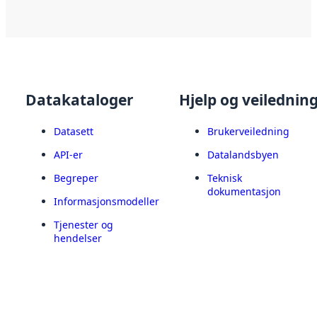
Datakataloger
Hjelp og veilednin
Datasett
Brukerveiledning
API-er
Datalandsbyen
Begreper
Teknisk
dokumentasjon
Informasjonsmodeller
Tjenester og
hendelser