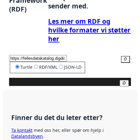
Framework
sender med.
(RDF)
Les mer om RDF og
hvilke formater vi støtter
her
Kopier
Turtle
RDF/XML
JSON-LD
Kopier
Finner du det du leter etter?
Ta kontakt
med oss her, eller spør om hjelp i
Datalandsbyen
.