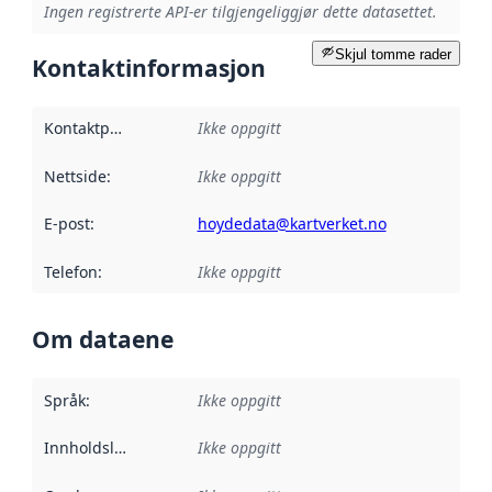
Ingen registrerte API-er tilgjengeliggjør dette datasettet.
Skjul tomme rader
Kontaktinformasjon
Kontaktpunkt
:
Ikke oppgitt
Nettside
:
Ikke oppgitt
E-post
:
hoydedata@kartverket.no
Telefon
:
Ikke oppgitt
Om dataene
Språk
:
Ikke oppgitt
Innholdsleverandører
Ikke oppgitt
: