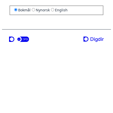
Bokmål
Nynorsk
English
en tjeneste fra