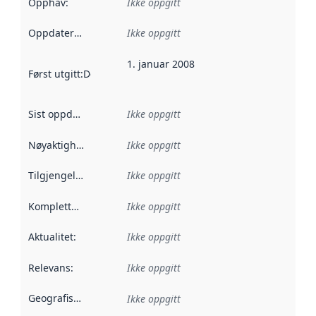
Opphav
:
Ikke oppgitt
Oppdateringsfrekvens
Ikke oppgitt
:
1. januar 2008
Først utgitt
:
Denne datoen sier når dataene i dette datasettet 
Sist oppdatert
:
Ikke oppgitt
Nøyaktighet
:
Ikke oppgitt
Tilgjengelighet
:
Ikke oppgitt
Kompletthet
:
Ikke oppgitt
Aktualitet
:
Ikke oppgitt
Relevans
:
Ikke oppgitt
Geografisk avgrensning
:
Ikke oppgitt