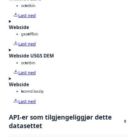
octet
bin
Last ned
Webside
geotiff
bin
Last ned
Webside USGS DEM
octet
bin
Last ned
Webside
laz
vnd.laszip
Last ned
API-er som tilgjengeliggjør dette
0
datasettet