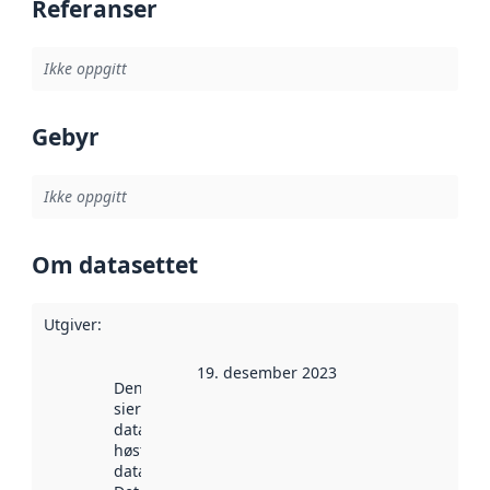
Referanser
Ikke oppgitt
Gebyr
Ikke oppgitt
Om datasettet
Utgiver
:
19. desember 2023
Denne datoen
sier når
datasettet ble
høstet av
data.norge.no.