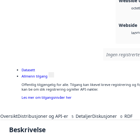
Webside 
octet
Webside
vn
laz
Ingen registrerte
Datasett
Allmenn tilgang
Offentlig tilgjengelig for alle. Tilgang kan likevel kreve registrering o
kan be om slik registrering og/eller API-nøkler.
Les mer om tilgangsnivåer her
Oversikt
Distribusjoner og API-er
Detaljer
Diskusjoner
RDF
5
0
Beskrivelse