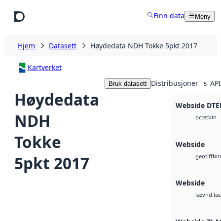
Hopp til hovedinnhold
Finn data
Meny
Hjem
Datasett
Høydedata NDH Tokke 5pkt 2017
Kartverket
Distribusjoner
API
Bruk datasett
5
Høydedata
Webside DTE
NDH
bin
octet
Tokke
Webside
bin
5pkt 2017
geotiff
Webside
vnd.las
laz