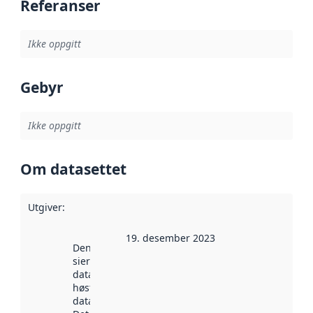
Referanser
Ikke oppgitt
Gebyr
Ikke oppgitt
Om datasettet
Utgiver
:
19. desember 2023
Denne datoen
sier når
datasettet ble
høstet av
data.norge.no.