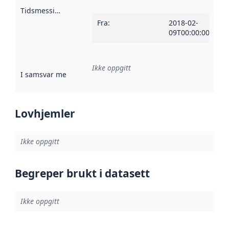
Tidsmessig avgrensning
:
Fra
:
2018-02-
09T00:00:00Z
Ikke oppgitt
I samsvar med
:
Referanse til en implementasjonsregel eller a
Lovhjemler
Ikke oppgitt
Begreper brukt i datasett
Ikke oppgitt