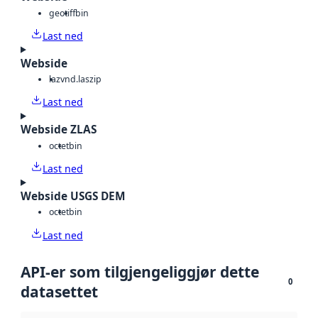
geotiff
bin
Last ned
Webside
laz
vnd.laszip
Last ned
Webside ZLAS
octet
bin
Last ned
Webside USGS DEM
octet
bin
Last ned
API-er som tilgjengeliggjør dette
0
datasettet