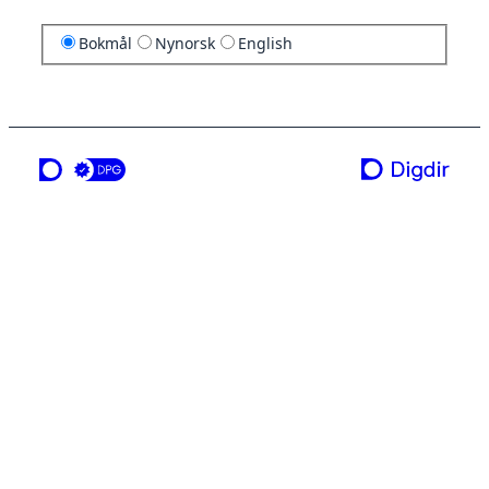
Bokmål
Nynorsk
English
en tjeneste fra