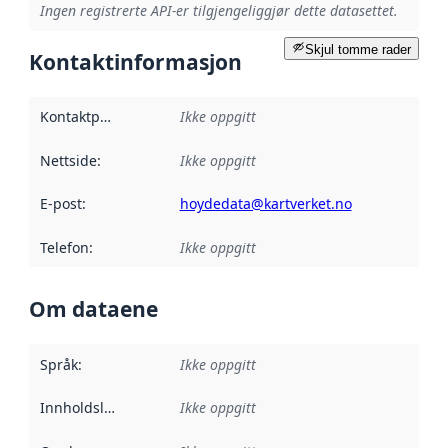
Ingen registrerte API-er tilgjengeliggjør dette datasettet.
Skjul tomme rader
Kontaktinformasjon
Kontaktpunkt
:
Ikke oppgitt
Nettside
:
Ikke oppgitt
E-post
:
hoydedata@kartverket.no
Telefon
:
Ikke oppgitt
Om dataene
Språk
:
Ikke oppgitt
Innholdsleverandører
Ikke oppgitt
: