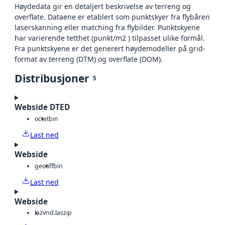
Høydedata gir en detaljert beskrivelse av terreng og
overflate. Dataene er etablert som punktskyer fra flybåren
laserskanning eller matching fra flybilder. Punktskyene
har varierende tetthet (punkt/m2 ) tilpasset ulike formål.
Fra punktskyene er det generert høydemodeller på grid-
format av terreng (DTM) og overflate (DOM).
Distribusjoner
5
Webside DTED
octet
bin
Last ned
Webside
geotiff
bin
Last ned
Webside
laz
vnd.laszip