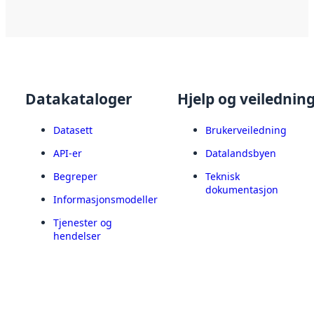
Datakataloger
Hjelp og veilednin
Datasett
Brukerveiledning
API-er
Datalandsbyen
Begreper
Teknisk
dokumentasjon
Informasjonsmodeller
Tjenester og
hendelser