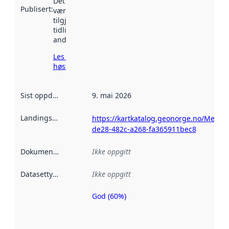
Det kan ha
Publisert
:
vært
tilgjengelig
tidligere
andre steder.
Les mer om
høsting her
Sist oppdatert
:
9. mai 2026
Landingsside
:
https://kartkatalog.geonorge.no/Metad
de28-482c-a268-fa365911bec8
Dokumentasjon
:
Ikke oppgitt
Datasettype
:
Ikke oppgitt
God (60%)
Metadatakvalitet
er en indikator
på hvor godt