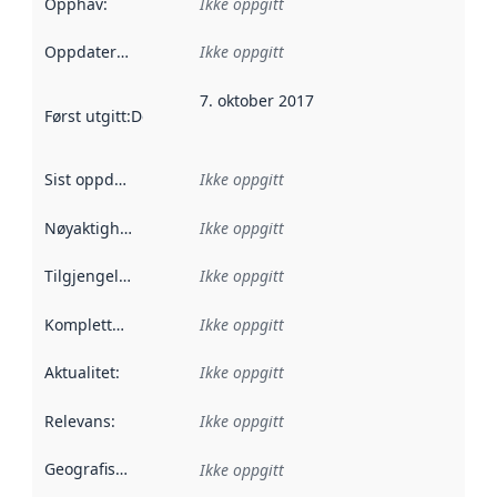
Opphav
:
Ikke oppgitt
Oppdateringsfrekvens
Ikke oppgitt
:
7. oktober 2017
Først utgitt
:
Denne datoen sier når dataene i dette datasettet 
Sist oppdatert
:
Ikke oppgitt
Nøyaktighet
:
Ikke oppgitt
Tilgjengelighet
:
Ikke oppgitt
Kompletthet
:
Ikke oppgitt
Aktualitet
:
Ikke oppgitt
Relevans
:
Ikke oppgitt
Geografisk avgrensning
:
Ikke oppgitt