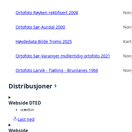
Ortofoto Røyken rektifisert 2008
Norg
Ortofoto Sør-Aurdal 2000
Norg
Høydedata Bilde Troms 2025
Kart
Ortofoto Sør-Varanger midlertidig ortofoto 2021
Norg
Ortofoto Larvik - Tjølling - Brunlanes 1966
Norg
Distribusjoner
5
Webside DTED
octet
bin
Last ned
Webside