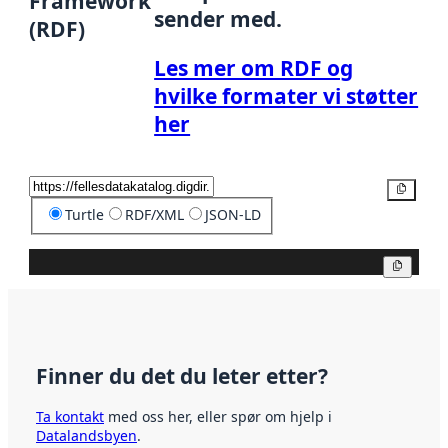
Framework
sender med.
(RDF)
Les mer om RDF og
hvilke formater vi støtter
her
Kopier
Turtle
RDF/XML
JSON-LD
Kopier
Finner du det du leter etter?
Ta kontakt
med oss her, eller spør om hjelp i
Datalandsbyen
.