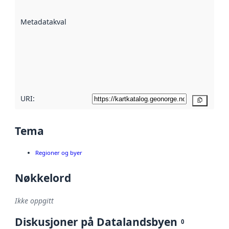
datasettene er
beskrevet ved
Metadatakvalitet
:
hjelp
avmetadata.
Les mer om
metadatakvalitet
her
URI:
Kopier
Tema
Regioner og byer
Nøkkelord
Ikke oppgitt
Diskusjoner på Datalandsbyen
0