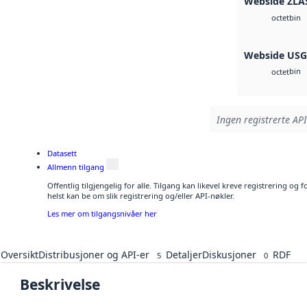
Webside ZLA
bin
octet
Webside US
bin
octet
Ingen registrerte API
Datasett
Allmenn tilgang
Offentlig tilgjengelig for alle. Tilgang kan likevel kreve registrering o
helst kan be om slik registrering og/eller API-nøkler.
Les mer om tilgangsnivåer her
Oversikt
Distribusjoner og API-er
Detaljer
Diskusjoner
RDF
5
0
Beskrivelse