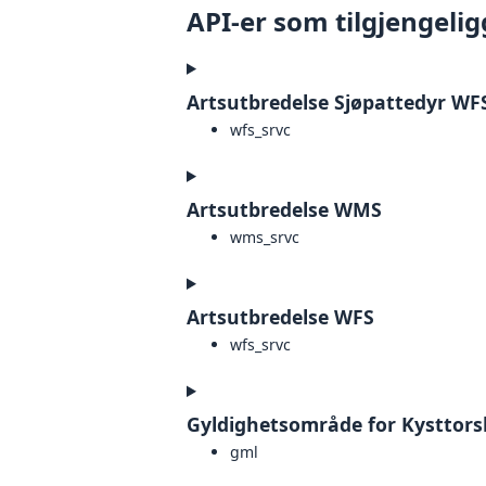
API-er som tilgjengelig
Artsutbredelse Sjøpattedyr WF
wfs_srvc
Artsutbredelse WMS
wms_srvc
Artsutbredelse WFS
wfs_srvc
Gyldighetsområde for Kysttorsk
gml