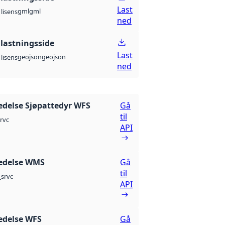
Last
gml
gml
lisens
ned
lastningsside
Last
geojson
geojson
lisens
ned
edelse Sjøpattedyr WFS
Gå
til
rvc
API
edelse WMS
Gå
til
srvc
API
edelse WFS
Gå