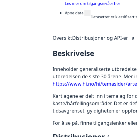
Les mer om tilgangsnivåer her
Åpne data
Datasettet er klassifiser
Oversikt
Distribusjoner og API-er
9
Beskrivelse
Inneholder generaliserte utbredelses
utbredelsen de siste 30 årene. Mer 
https://www.hi.no/hi/temasider/arte
Kartlagene er delt inn i temalag for
kaste/hårfellingsområder. Det er de
tidsavgrenset, gyldigheten er oppfør
For å se på, finne tilgangslenker eller
Distribusjoner
4