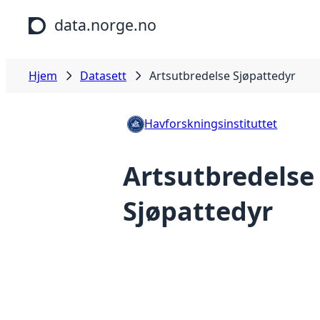
Hopp til hovedinnhold
data.norge.no
Hjem
Datasett
Artsutbredelse Sjøpattedyr
Havforskningsinstituttet
Artsutbredelse
Sjøpattedyr