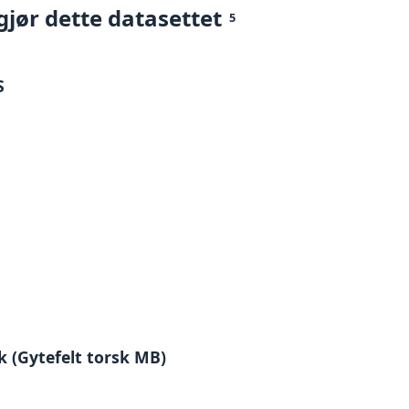
gjør dette datasettet
5
S
 (Gytefelt torsk MB)