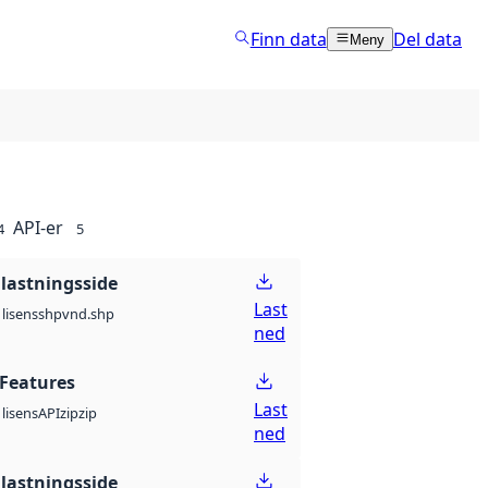
Finn data
Del data
Meny
API-er
4
5
lastningsside
Last
shp
vnd.shp
lisens
ned
Features
Last
API
zip
zip
lisens
ned
lastningsside