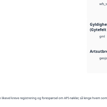
wfs_s
Gyldighe
(Gytefelt
gml
Artsutbr
geoj
kan likevel kreve registrering og forespørsel om API-nøkler, så lenge hvem som