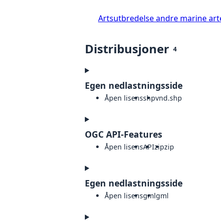
Artsutbredelse andre marine art
Distribusjoner
4
Egen nedlastningsside
Åpen lisens
shp
vnd.shp
OGC API-Features
Åpen lisens
API
zip
zip
Egen nedlastningsside
Åpen lisens
gml
gml