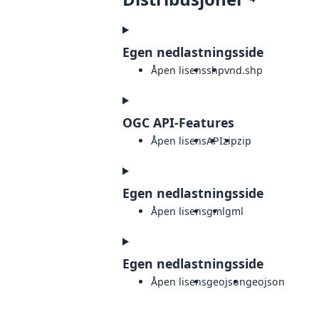
Egen nedlastningsside
Åpen lisens
shp
vnd.shp
OGC API-Features
Åpen lisens
API
zip
zip
Egen nedlastningsside
Åpen lisens
gml
gml
Egen nedlastningsside
Åpen lisens
geojson
geojson