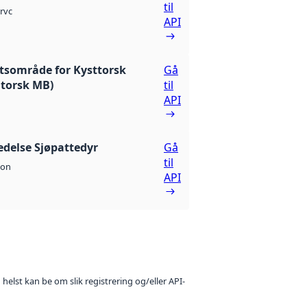
til
rvc
API
tsområde for Kysttorsk
Gå
 torsk MB)
til
API
edelse Sjøpattedyr
Gå
til
son
API
 helst kan be om slik registrering og/eller API-