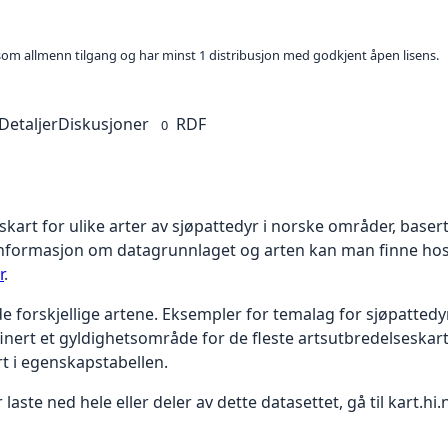
t som allmenn tilgang og har minst 1 distribusjon med godkjent åpen lisens.
Detaljer
Diskusjoner
RDF
0
kart for ulike arter av sjøpattedyr i norske områder, basert
informasjon om datagrunnlaget og arten kan man finne hos 
r
.
 de forskjellige artene. Eksempler for temalag for sjøpatted
finert et gyldighetsområde for de fleste artsutbredelseska
t i egenskapstabellen.
 laste ned hele eller deler av dette datasettet, gå til kart.hi