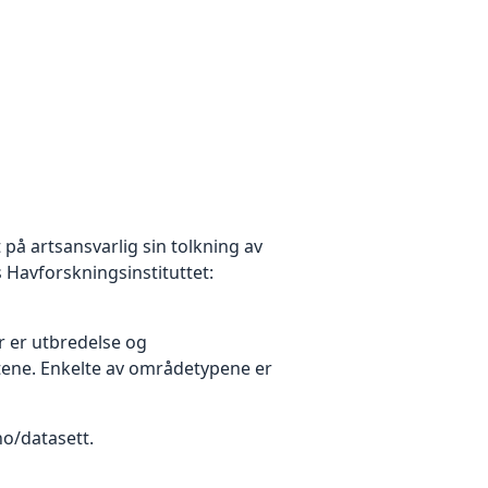
 på artsansvarlig sin tolkning av
Havforskningsinstituttet:
yr er utbredelse og
rtene. Enkelte av områdetypene er
.no/datasett.