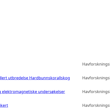
Havforskningsi
llert utbredelse Hardbunnskorallskog
Havforskningsi
g elektromagnetiske undersøkelser
Havforskningsi
ikert
Havforskningsi