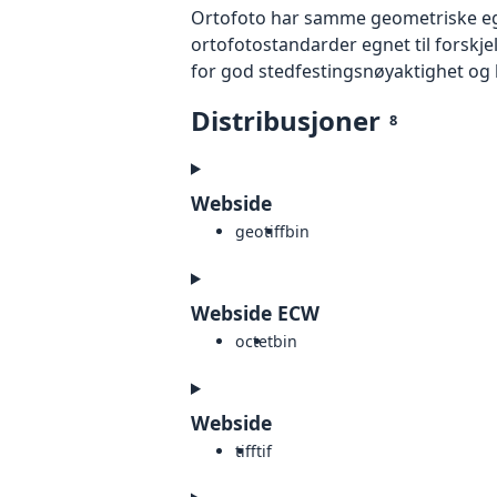
Ortofoto har samme geometriske egen
ortofotostandarder egnet til forskj
for god stedfestingsnøyaktighet og 
Distribusjoner
8
Webside
geotiff
bin
Webside ECW
octet
bin
Webside
tiff
tif