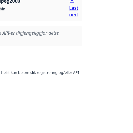
Jpeg2000
Last
bin
ned
e API-er tilgjengeliggjør dette
 helst kan be om slik registrering og/eller API-