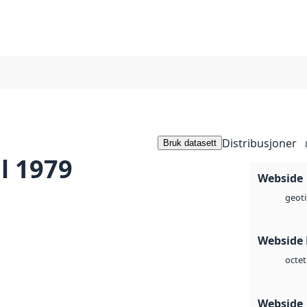
Distribusjoner
Bruk datasett
l 1979
Webside
geoti
Webside
octet
Webside