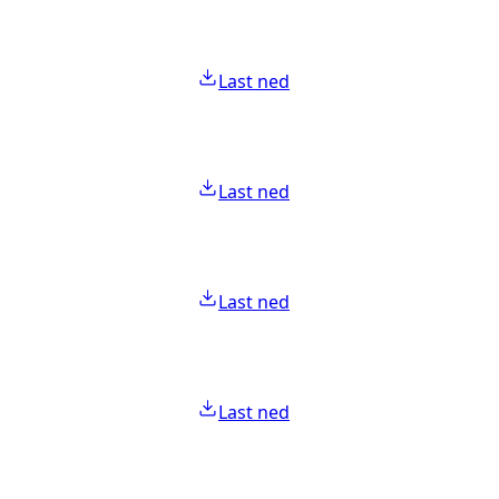
Last ned
Last ned
Last ned
Last ned