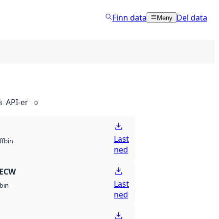
Finn data
Del data
Meny
API-er
8
0
Last
bin
ff
ned
 ECW
Last
bin
ned