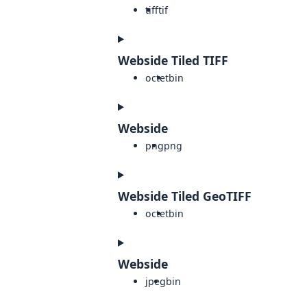
tiff
tif
Webside Tiled TIFF
octet
bin
Webside
png
png
Webside Tiled GeoTIFF
octet
bin
Webside
jpeg
bin