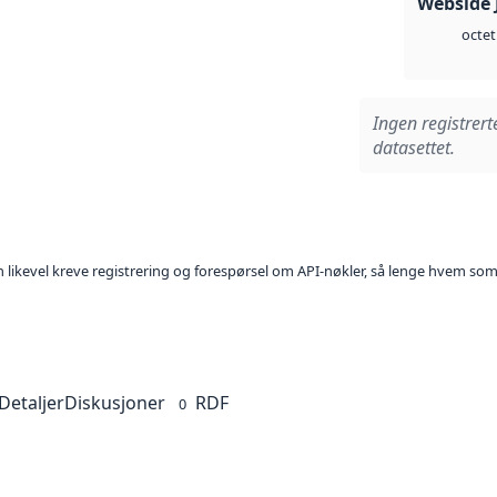
Webside 
octet
Ingen registrert
datasettet.
kan likevel kreve registrering og forespørsel om API-nøkler, så lenge hvem som
Detaljer
Diskusjoner
RDF
0