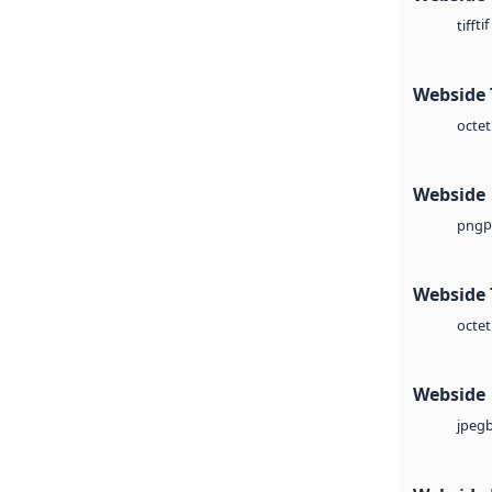
tif
tiff
Webside 
octet
Webside
p
png
Webside 
octet
Webside
jpeg