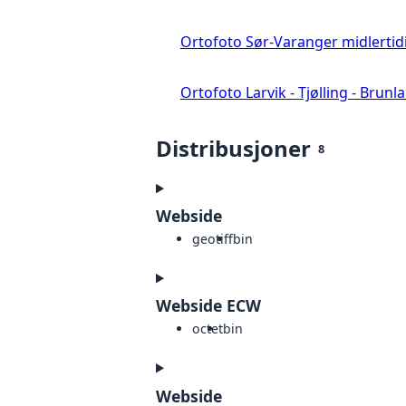
Ortofoto Sør-Varanger midlertid
Ortofoto Larvik - Tjølling - Brunl
Distribusjoner
8
Webside
geotiff
bin
Webside ECW
octet
bin
Webside