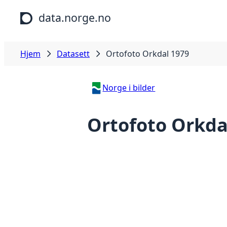
Hopp til hovedinnhold
data.norge.no
Hjem
Datasett
Ortofoto Orkdal 1979
Norge i bilder
Ortofoto Orkda